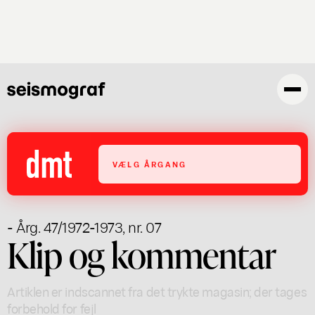
Gå
til
hovedindhold
VÆLG ÅRGANG
- Årg. 47/1972-1973, nr. 07
Klip og kommentar
Artiklen er indscannet fra det trykte magasin; der tages
forbehold for fejl