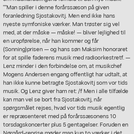
""Man spiller i denne forårssæson på given
foranledning Sjostakovitj. Men end ikke hans
nyeste symfoniske værker. Man trøster sig vel
med, at der måske — måske! — bliver lejlighed til
en uropførelse, når han kommer og får
(Sonning)prisen — og hans søn Maksim honoraret
for at spille faderens musik med radioorkestretf. —
Lenz minder i den forbindelse om, at musikchef
Mogens Andersen engang offentligt har udtalt, at
han ikke kunne betragte Sjostakovitj som vor tids
musik. Og Lenz giver ham ret: /f Men i alle tilfælde
kan man vel se bort fra Sjostakovitj, når
spørgsmålet rejses, hvad vor tids musik egentlig
er repræsenteret med på forårssæsonens 10
torsdagskoncerter plus 5 gentagelser. Foruden en
Nørgård-reprise møder man kun to værker i det