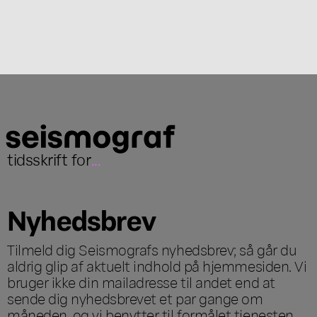
tidsskrift for
...
Nyhedsbrev
Tilmeld dig Seismografs nyhedsbrev; så går du
aldrig glip af aktuelt indhold på hjemmesiden. Vi
bruger ikke din mailadresse til andet end at
sende dig nyhedsbrevet et par gange om
måneden, og vi benytter til formålet tjenesten