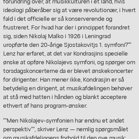
forundring over, at musikkulturen i et land, hvis
ideologi påberåber sig at være revolutionær, i hvert
fald i det officielle er så konserverende og
frustreret. For hvad har der i princippet forandret
sig, siden Nikolaj Malko i 1926 i Leningrad
uropførte den 20-årige Sjostakovitjs 1. symfoni?""
Lenz har erfaret, at det var Kondrasjins specielle
ønske at opføre Nikolajevs symfoni, og spørger om
torsdagskoncerterne da er blevet ønskekoncerter
for dirigenter. Han mener ikke, Kondrasjin er så
betydelig en dirigent, at musikafdelingen behøver
at stå med hatten i hånden og blankt acceptere
ethvert af hans program-ønsker.
""Men Nikolajev-symfonien har endnu et andet
perspektiv"", skriver Lenz — nemlig spørgsmålet
om musikafdelingens forhold til den nye musik: