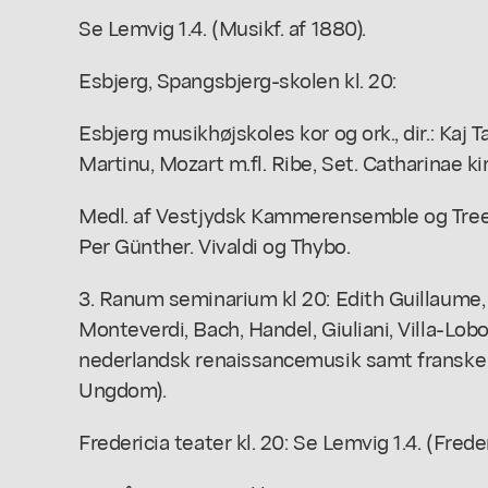
Se Lemvig 1.4. (Musikf. af 1880).
Esbjerg, Spangsbjerg-skolen kl. 20:
Esbjerg musikhøjskoles kor og ork., dir.: Kaj 
Martinu, Mozart m.fl. Ribe, Set. Catharinae kir
Medl. af Vestjydsk Kammerensemble og Treen
Per Günther. Vivaldi og Thybo.
3. Ranum seminarium kl 20: Edith Guillaume, s
Monteverdi, Bach, Handel, Giuliani, Villa-Lobo
nederlandsk renaissancemusik samt franske
Ungdom).
Fredericia teater kl. 20: Se Lemvig 1.4. (Frede