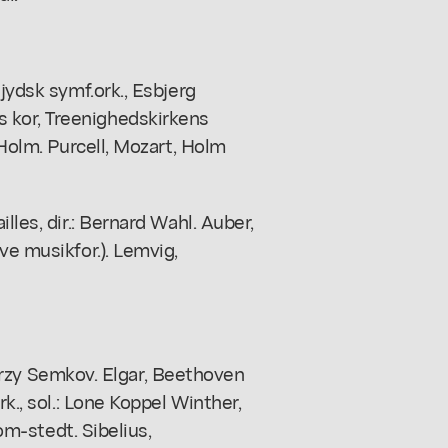
jydsk symf.ork., Esbjerg
 kor, Treenighedskirkens
 Holm. Purcell, Mozart, Holm
lles, dir.: Bernard Wahl. Auber,
ve musikfor.). Lemvig,
: Jerzy Semkov. Elgar, Beethoven
rk., sol.: Lone Koppel Winther,
lom-stedt. Sibelius,