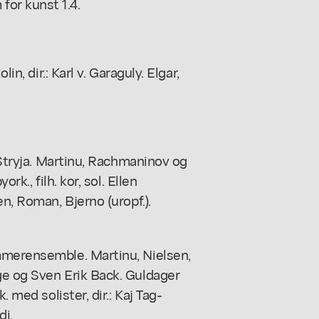
or kunst 1.4.
in, dir.: Karl v. Garaguly. Elgar,
: Stryja. Martinu, Rachmaninov og
rk., filh. kor, sol. Ellen
n, Roman, Bjerno (uropf.).
mmerensemble. Martinu, Nielsen,
ge og Sven Erik Back. Guldager
. med solister, dir.: Kaj Tag-
di.