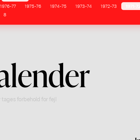
1976-77
1975-76
1974-75
1973-74
1972-73
1971-7
8
alender
 tages forbehold for fejl