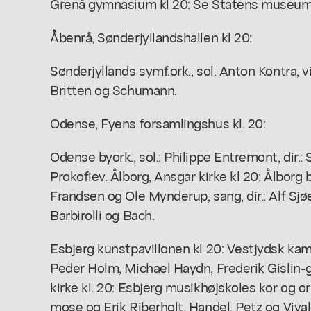
Grenå gymnasium kl 20: Se Statens museum f
Åbenrå, Sønderjyllandshallen kl 20:
Sønderjyllands symf.ork., sol. Anton Kontra, viol
Britten og Schumann.
Odense, Fyens forsamlingshus kl. 20:
Odense byork., sol.: Philippe Entremont, dir.
Prokofiev. Ålborg, Ansgar kirke kl 20: Ålborg byo
Frandsen og Ole Mynderup, sang, dir.: Alf Sjøe
Barbirolli og Bach.
Esbjerg kunstpavillonen kl 20: Vestjydsk ka
Peder Holm, Michael Haydn, Frederik Gislin-
kirke kl. 20: Esbjerg musikhøjskoles kor og ork
mose og Erik Riberholt. Handel, Petz og Vival