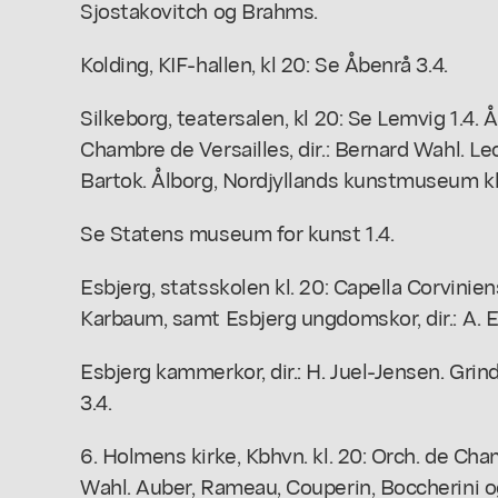
Sjostakovitch og Brahms.
Kolding, KIF-hallen, kl 20: Se Åbenrå 3.4.
Silkeborg, teatersalen, kl 20: Se Lemvig 1.4. 
Chambre de Versailles, dir.: Bernard Wahl. Le
Bartok. Ålborg, Nordjyllands kunstmuseum kl
Se Statens museum for kunst 1.4.
Esbjerg, statsskolen kl. 20: Capella Corvinien
Karbaum, samt Esbjerg ungdomskor, dir.: A. Es
Esbjerg kammerkor, dir.: H. Juel-Jensen. Grind
3.4.
6. Holmens kirke, Kbhvn. kl. 20: Orch. de Cham
Wahl. Auber, Rameau, Couperin, Boccherini og