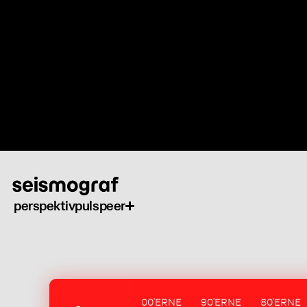
Gå
til
hovedindhold
perspektiv
puls
peer
00'ERNE
90'ERNE
80'ERNE