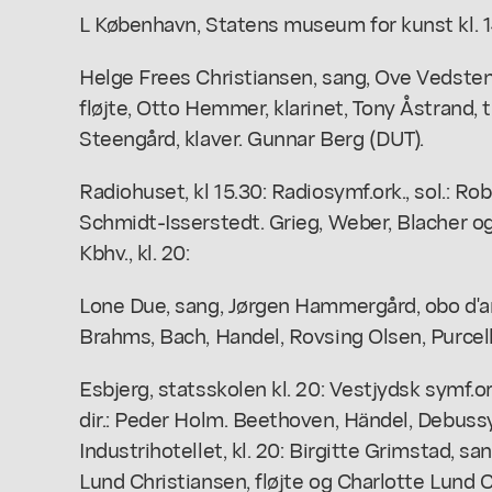
L København, Statens museum for kunst kl. 1
Helge Frees Christiansen, sang, Ove Vedsten 
fløjte, Otto Hemmer, klarinet, Tony Åstrand, 
Steengård, klaver. Gunnar Berg (DUT).
Radiohuset, kl 15.30: Radiosymf.ork., sol.: Robe
Schmidt-Isserstedt. Grieg, Weber, Blacher og 
Kbhv., kl. 20:
Lone Due, sang, Jørgen Hammergård, obo d'a
Brahms, Bach, Handel, Rovsing Olsen, Purcel
Esbjerg, statsskolen kl. 20: Vestjydsk symf.o
dir.: Peder Holm. Beethoven, Händel, Debussy
Industrihotellet, kl. 20: Birgitte Grimstad, s
Lund Christiansen, fløjte og Charlotte Lund C