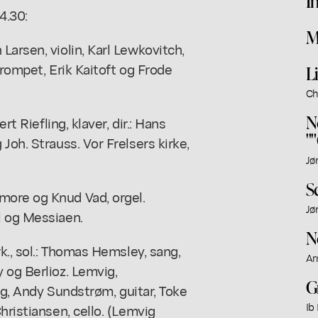
I
4.30:
M
Larsen, violin, Karl Lewkovitch,
trompet, Erik Kaitoft og Frode
L
Ch
N
rt Riefling, klaver, dir.: Hans
"
Joh. Strauss. Vor Frelsers kirke,
Jø
S
more og Knud Vad, orgel.
Jø
l og Messiaen.
N
rk., sol.: Thomas Hemsley, sang,
Ar
 og Berlioz. Lemvig,
G
ang, Andy Sundstrøm, guitar, Toke
Ib
hristiansen, cello. (Lemvig