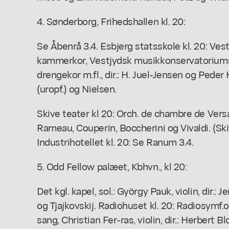
4. Sønderborg, Frihedshallen kl. 20:
Se Åbenrå 3.4. Esbjerg statsskole kl. 20: Vest
kammerkor, Vestjydsk musikkonservatoriums
drengekor m.fl., dir.: H. Juel-Jensen og Peder
(uropf.) og Nielsen.
Skive teater kl 20: Orch. de chambre de Versai
Rameau, Couperin, Boccherini og Vivaldi. (Ski
Industrihotellet kl. 20: Se Ranum 3.4.
5. Odd Fellow palæet, Kbhvn., kl 20:
Det kgl. kapel, sol.: György Pauk, violin, dir.
og Tjajkovskij. Radiohuset kl. 20: Radiosymf.o
sang, Christian Fer-ras, violin, dir.: Herbert B