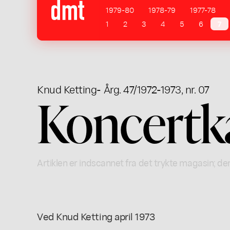
1979-80
1978-79
1977-78
1
2
3
4
5
6
7
Knud Ketting
- Årg. 47/1972-1973, nr. 07
Koncertk
Artiklen er indscannet fra det trykte magasin; der
Ved Knud Ketting april 1973