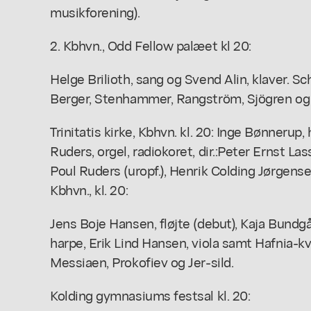
musikforening).
2. Kbhvn., Odd Fellow palæet kl 20:
Helge Brilioth, sang og Svend Alin, klaver. 
Berger, Stenhammer, Rangström, Sjögren og 
Trinitatis kirke, Kbhvn. kl. 20: Inge Bønneru
Ruders, orgel, radiokoret, dir.:Peter Ernst Las
Poul Ruders (uropf.), Henrik Colding Jørgense
Kbhvn., kl. 20:
Jens Boje Hansen, fløjte (debut), Kaja Bundg
harpe, Erik Lind Hansen, viola samt Hafnia-k
Messiaen, Prokofiev og Jer-sild.
Kolding gymnasiums festsal kl. 20: