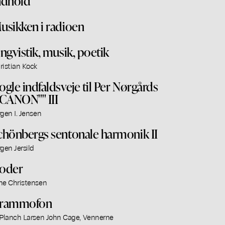
ndhold
usikken i radioen
ingvistik, musik, poetik
ristian Kock
ogle indfaldsveje til Per Nørgårds
"CANON"" III
rgen I. Jensen
chönbergs sentonale harmonik II
rgen Jersild
oder
ne Christensen
rammofon
 Planch Larsen John Cage, Vennerne