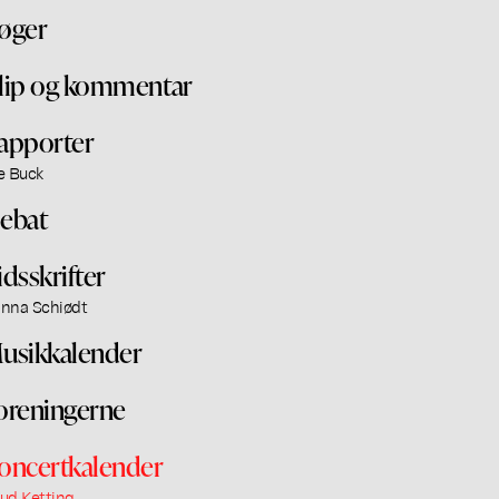
øger
lip og kommentar
apporter
e Buck
ebat
idsskrifter
nna Schiødt
usikkalender
oreningerne
oncertkalender
ud Ketting