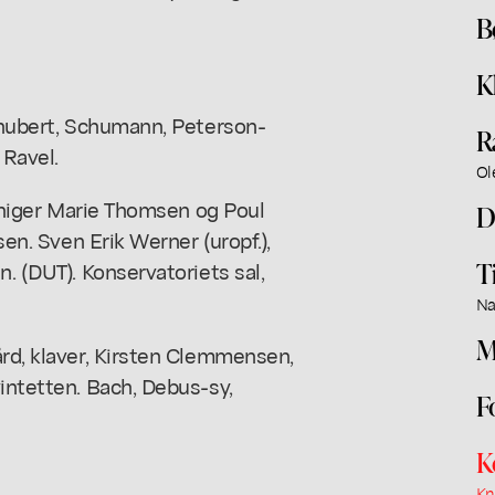
B
K
Schubert, Schumann, Peterson-
R
Ravel.
Ol
p, higer Marie Thomsen og Poul
D
sen. Sven Erik Werner (uropf.),
T
n. (DUT). Konservatoriets sal,
Na
M
ård, klaver, Kirsten Clemmensen,
vintetten. Bach, Debus-sy,
F
K
Kn