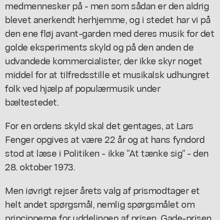
medmennesker på - men som sådan er den aldrig
blevet anerkendt herhjemme, og i stedet har vi på
den ene fløj avant-garden med deres musik for det
golde eksperiments skyld og på den anden de
udvandede kommercialister, der ikke skyr noget
middel for at tilfredsstille et musikalsk udhungret
folk ved hjælp af populærmusik under
bæltestedet.
For en ordens skyld skal det gentages, at Lars
Fenger opgives at være 22 år og at hans fyndord
stod at læse i Politiken - ikke "At tænke sig" - den
28. oktober 1973.
Men iøvrigt rejser årets valg af prismodtager et
helt andet spørgsmål, nemlig spørgsmålet om
principperne for uddelingen af prisen. Gade-prisen