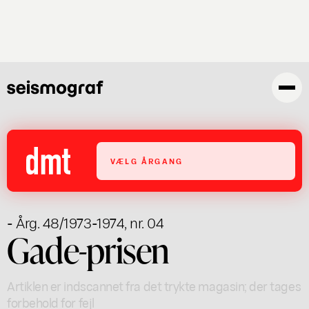
Gå
til
hovedindhold
VÆLG ÅRGANG
- Årg. 48/1973-1974, nr. 04
Gade-prisen
Artiklen er indscannet fra det trykte magasin; der tages
forbehold for fejl