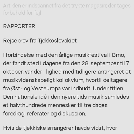
Artiklen er indscannet fra det trykte magasin; der tages
forbehold for fejl
RAPPORTER
Rejsebrev fra Tjekkoslovakiet
I forbindelse med den årlige musikfestival i Brno,
der fandt sted i dagene fra den 28. september til 7.
oktober, var der i lighed med tidligere arrangeret et
musikvidenskabeligt kollokvium, hvortil deltagere
fra Øst- og Vesteuropa var indbudt. Under titlen
Den nationale idé i den nyere tids musik samledes
et halvthundrede mennesker til tre dages
foredrag, referater og diskussion.
Hvis de tjekkiske arrangører havde vidst, hvor