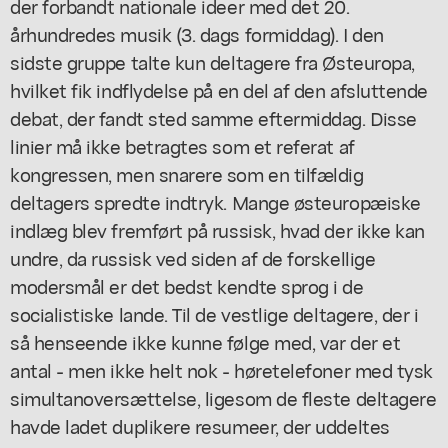
der forbandt nationale ideer med det 20.
århundredes musik (3. dags formiddag). I den
sidste gruppe talte kun deltagere fra Østeuropa,
hvilket fik indflydelse på en del af den afsluttende
debat, der fandt sted samme eftermiddag. Disse
linier må ikke betragtes som et referat af
kongressen, men snarere som en tilfældig
deltagers spredte indtryk. Mange østeuropæiske
indlæg blev fremført på russisk, hvad der ikke kan
undre, da russisk ved siden af de forskellige
modersmål er det bedst kendte sprog i de
socialistiske lande. Til de vestlige deltagere, der i
så henseende ikke kunne følge med, var der et
antal - men ikke helt nok - høretelefoner med tysk
simultanoversættelse, ligesom de fleste deltagere
havde ladet duplikere resumeer, der uddeltes