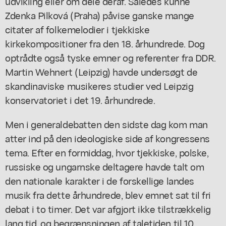
udvikling eller om dele deraf. Således kunne
Zdenka Pilková (Praha) påvise ganske mange
citater af folkemelodier i tjekkiske
kirkekompositioner fra den 18. århundrede. Dog
optrådte også tyske emner og referenter fra DDR.
Martin Wehnert (Leipzig) havde undersøgt de
skandinaviske musikeres studier ved Leipzig
konservatoriet i det 19. århundrede.
Men i generaldebatten den sidste dag kom man
atter ind på den ideologiske side af kongressens
tema. Efter en formiddag, hvor tjekkiske, polske,
russiske og ungarnske deltagere havde talt om
den nationale karakter i de forskellige landes
musik fra dette århundrede, blev emnet sat til fri
debat i to timer. Det var afgjort ikke tilstrækkelig
lang tid, og begrænsningen af taletiden til 10