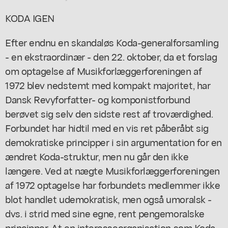
KODA IGEN
Efter endnu en skandaløs Koda-generalforsamling
- en ekstraordinær - den 22. oktober, da et forslag
om optagelse af Musikforlæggerforeningen af
1972 blev nedstemt med kompakt majoritet, har
Dansk Revyforfatter- og komponistforbund
berøvet sig selv den sidste rest af troværdighed.
Forbundet har hidtil med en vis ret påberåbt sig
demokratiske principper i sin argumentation for en
ændret Koda-struktur, men nu går den ikke
længere. Ved at nægte Musikforlæggerforeningen
af 1972 optagelse har forbundets medlemmer ikke
blot handlet udemokratisk, men også umoralsk -
dvs. i strid med sine egne, rent pengemoralske
principper. At en interesseorganisation som Koda