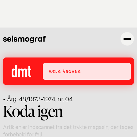
Gå
til
hovedindhold
VÆLG ÅRGANG
- Årg. 48/1973-1974, nr. 04
Koda igen
Artiklen er indscannet fra det trykte magasin; der tages
forbehold for fejl