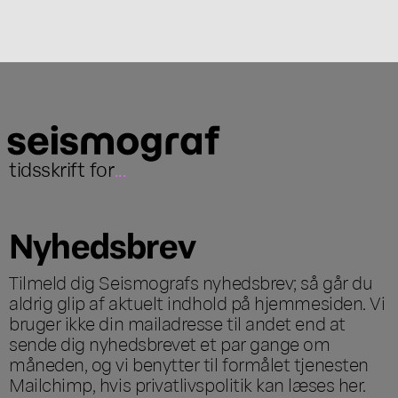
tidsskrift for
...
Nyhedsbrev
Tilmeld dig Seismografs nyhedsbrev; så går du
aldrig glip af aktuelt indhold på hjemmesiden. Vi
bruger ikke din mailadresse til andet end at
sende dig nyhedsbrevet et par gange om
måneden, og vi benytter til formålet tjenesten
Mailchimp, hvis privatlivspolitik kan læses
her
.