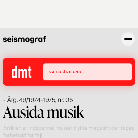
Gå
til
hovedindhold
VÆLG ÅRGANG
- Årg. 49/1974-1975, nr. 05
Ausida musik
Artiklen er indscannet fra det trykte magasin; der tages
forbehold for fejl