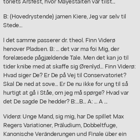
toriets Årsfest, hvor Mayestaiten var tilst...
B: (Hovedrystende) jamen Kiere, Jeg var selv til
Stede...
l det samme passerer dr. theol. Finn Viderø
henover Pladsen. B: ... det var ma foi Mig, der
forelæsede pågjældende Tale. Men det kan jo til
tider knibe med at skaffe sig Ørenlyd... Finn Viderø:
Hvad siger De? Er De på Vej til Conservatoriet?
Skal De ned at sove... Er De nu ikke for ung til så
hurtigt at gå i Ståe, om jeg må spørge? Hvad var
det De sagde De hedder? B:...B... A: ... A ...
Viderø: Unge Mand, sig mig, har De spillet Max
Regers Variationer, Präludium, Dobbeltfuge,
Kanonische Veränderungen und Finale über ein