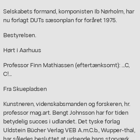
Selskabets formand, komponisten Ib Nørholm, har
nu forlagt DUTs sæsonplan for foråret 1975.
Bestyrelsen.
Hørt i Aarhuus
Professor Finn Mathiassen (eftertænksomt): ...C,
C!...
Fra Skuepladsen
Kunstneren, videnskabsmanden og forskeren, hr.
professor mag.art. Bengt Johnsson har for tiden
betydelig succes i udlandet. Det tyske forlag
Uldstein Bücher Verlag VEB A.m.C.b., Wupper-thal,
har således besluttet at udsende hans storværk