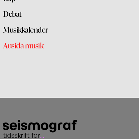
Debat
Musikkalender
Ausida musik
tidsskrift for
...