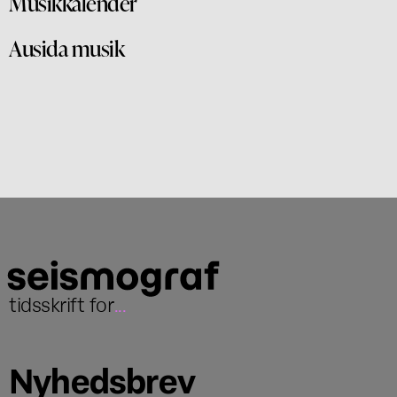
Musikkalender
Ausida musik
tidsskrift for
...
Nyhedsbrev