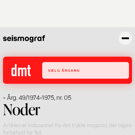
Gå
til
hovedindhold
VÆLG ÅRGANG
- Årg. 49/1974-1975, nr. 05
Noder
Artiklen er indscannet fra det trykte magasin; der tages
forbehold for fejl