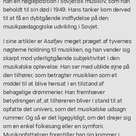
han en nøgleposition i sovjetisk musikliv, som han
beholdt til sin død i 1949. Hans tanker kom derved
til at få en dybtgående indflydelse på den
musikpædagogiske udvikling i Sovjet.
I sine artikler er Asafjev meget præget af tyvernes
nøgterne holdning til musikken, og han vender sig
skarpt mod yderligtgående subjektivitet i den
musikalske oplevelse. Han ser med ublide øjne på
den tilhører, som betragter musikken som et
middel til at blive hensat i en tilstand af
behagelige drømmerier. Han fremhæver
betydningen af, at tilhøreren bliver i stand til at
opfatte det univers, som det musikalske udsagn
rummer. Og så er det ligegyldigt, om det drejer sig
om en enkel folkesang eller en symfoni.
Musikopfattelsen forestiller han sig kommer i