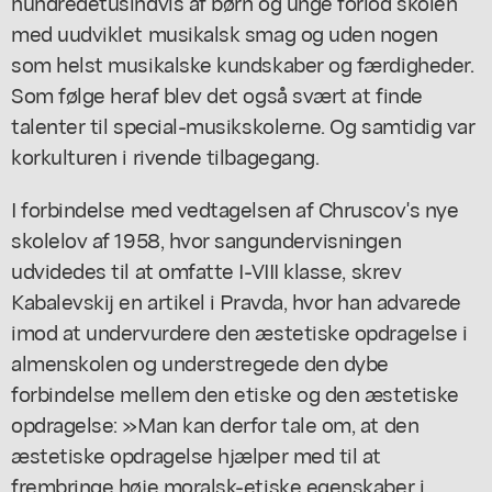
hundredetusindvis af børn og unge forlod skolen
med uudviklet musikalsk smag og uden nogen
som helst musikalske kundskaber og færdigheder.
Som følge heraf blev det også svært at finde
talenter til special-musikskolerne. Og samtidig var
korkulturen i rivende tilbagegang.
I forbindelse med vedtagelsen af Chruscov's nye
skolelov af 1958, hvor sangundervisningen
udvidedes til at omfatte I-VIII klasse, skrev
Kabalevskij en artikel i Pravda, hvor han advarede
imod at undervurdere den æstetiske opdragelse i
almenskolen og understregede den dybe
forbindelse mellem den etiske og den æstetiske
opdragelse: »Man kan derfor tale om, at den
æstetiske opdragelse hjælper med til at
frembringe høje moralsk-etiske egenskaber i