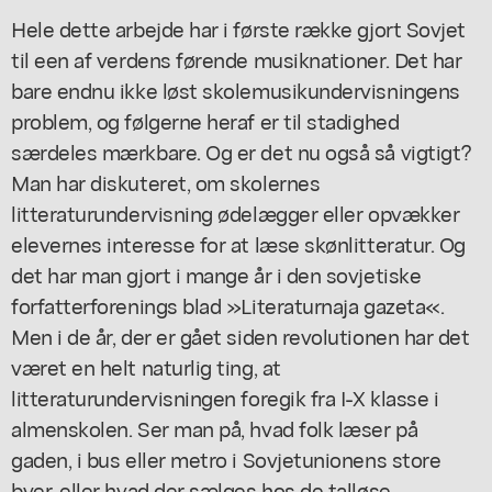
Hele dette arbejde har i første række gjort Sovjet
til een af verdens førende musiknationer. Det har
bare endnu ikke løst skolemusikundervisningens
problem, og følgerne heraf er til stadighed
særdeles mærkbare. Og er det nu også så vigtigt?
Man har diskuteret, om skolernes
litteraturundervisning ødelægger eller opvækker
elevernes interesse for at læse skønlitteratur. Og
det har man gjort i mange år i den sovjetiske
forfatterforenings blad »Literaturnaja gazeta«.
Men i de år, der er gået siden revolutionen har det
været en helt naturlig ting, at
litteraturundervisningen foregik fra I-X klasse i
almenskolen. Ser man på, hvad folk læser på
gaden, i bus eller metro i Sovjetunionens store
byer, eller hvad der sælges hos de talløse