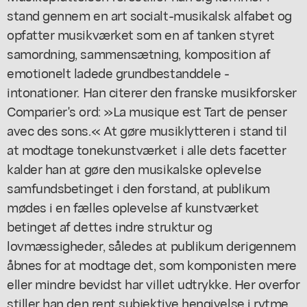
stand gennem en art socialt-musikalsk alfabet og
opfatter musikværket som en af tanken styret
samordning, sammensætning, komposition af
emotionelt ladede grundbestanddele -
intonationer. Han citerer den franske musikforsker
Comparier's ord: »La musique est Tart de penser
avec des sons.« At gøre musiklytteren i stand til
at modtage tonekunstværket i alle dets facetter
kalder han at gøre den musikalske oplevelse
samfundsbetinget i den forstand, at publikum
mødes i en fælles oplevelse af kunstværket
betinget af dettes indre struktur og
lovmæssigheder, således at publikum derigennem
åbnes for at modtage det, som komponisten mere
eller mindre bevidst har villet udtrykke. Her overfor
stiller han den rent subjektive hengivelse i rytme,