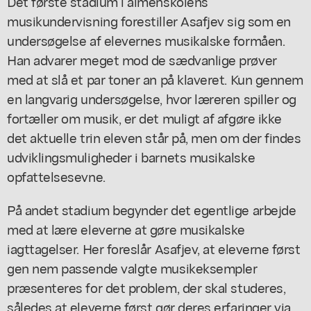
Det første stadium i almenskolens
musikundervisning forestiller Asafjev sig som en
undersøgelse af elevernes musikalske formåen.
Han advarer meget mod de sædvanlige prøver
med at slå et par toner an på klaveret. Kun gennem
en langvarig undersøgelse, hvor læreren spiller og
fortæller om musik, er det muligt af afgøre ikke
det aktuelle trin eleven står på, men om der findes
udviklingsmuligheder i barnets musikalske
opfattelsesevne.
På andet stadium begynder det egentlige arbejde
med at lære eleverne at gøre musikalske
iagttagelser. Her foreslår Asafjev, at eleverne først
gen nem passende valgte musikeksempler
præsenteres for det problem, der skal studeres,
således at eleverne først gør deres erfaringer via