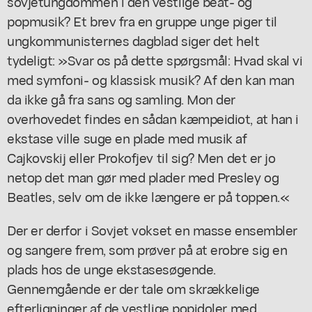
sovjetungdommen i den vestlige beat- og
popmusik? Et brev fra en gruppe unge piger til
ungkommunisternes dagblad siger det helt
tydeligt: »Svar os på dette spørgsmål: Hvad skal vi
med symfoni- og klassisk musik? Af den kan man
da ikke gå fra sans og samling. Mon der
overhovedet findes en sådan kæmpeidiot, at han i
ekstase ville suge en plade med musik af
Cajkovskij eller Prokofjev til sig? Men det er jo
netop det man gør med plader med Presley og
Beatles, selv om de ikke længere er på toppen.«
Der er derfor i Sovjet vokset en masse ensembler
og sangere frem, som prøver på at erobre sig en
plads hos de unge ekstasesøgende.
Gennemgående er der tale om skrækkelige
efterligninger af de vestlige popidoler med