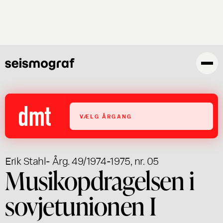
Gå
til
hovedindhold
VÆLG ÅRGANG
Erik Stahl
- Årg. 49/1974-1975, nr. 05
Musikopdragelsen i
sovjetunionen I