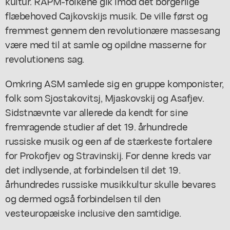
kultur. RAPM-folkene gik imod det borgerlige
flæbehoved Cajkovskijs musik. De ville først og
fremmest gennem den revolutionære massesang
være med til at samle og opildne masserne for
revolutionens sag.
Omkring ASM samlede sig en gruppe komponister,
folk som Sjostakovitsj, Mjaskovskij og Asafjev.
Sidstnævnte var allerede da kendt for sine
fremragende studier af det 19. århundrede
russiske musik og een af de stærkeste fortalere
for Prokofjev og Stravinskij. For denne kreds var
det indlysende, at forbindelsen til det 19.
århundredes russiske musikkultur skulle bevares
og dermed også forbindelsen til den
vesteuropæiske inclusive den samtidige.