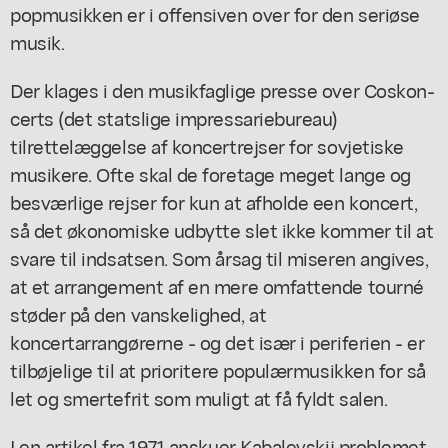
popmusikken er i offensiven over for den seriøse
musik.
Der klages i den musikfaglige presse over Coskon-
certs (det statslige impressariebureau)
tilrettelæggelse af koncertrejser for sovjetiske
musikere. Ofte skal de foretage meget lange og
besværlige rejser for kun at afholde een koncert,
så det økonomiske udbytte slet ikke kommer til at
svare til indsatsen. Som årsag til miseren angives,
at et arrangement af en mere omfattende tourné
støder på den vanskelighed, at
koncertarrangørerne - og det især i periferien - er
tilbøjelige til at prioritere populærmusikken for så
let og smertefrit som muligt at få fyldt salen.
I en artikel fra 1971 anskuer Kabalevskij problemet