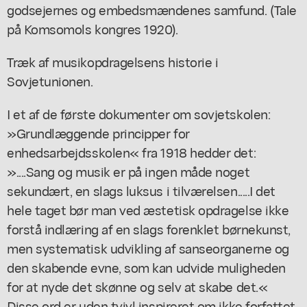
godsejernes og embedsmændenes samfund. (Tale
på Komsomols kongres 1920).
Træk af musikopdragelsens historie i
Sovjetunionen.
I et af de første dokumenter om sovjetskolen:
»Grundlæggende principper for
enhedsarbejdsskolen« fra 1918 hedder det:
»....Sang og musik er på ingen måde noget
sekundært, en slags luksus i tilværelsen.....I det
hele taget bør man ved æstetisk opdragelse ikke
forstå indlæring af en slags forenklet børnekunst,
men systematisk udvikling af sanseorganerne og
den skabende evne, som kan udvide muligheden
for at nyde det skønne og selv at skabe det.«
Disse ord er uden tvivl inspireret om ikke forfattet