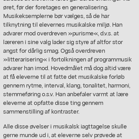
øret, før der foretages en generalisering.
Musikeksemplerne bør vælges, så de har
tilknytning til elevernes musikalske miljø. Han
advarer mod overdreven »purisme«, d.v.s. at
læreren i sine valg lader sig styre af altfor stor
angst for dårlig smag. Også overdreven
»litterarisering« i fortolkningen af programmusik
advarer han imod. Hovedmålet må dog altid være
at få eleverne til at fatte det musikalske forløb
gennem rytme, interval, klang, tonalitet, harmoni,
stemmeføring o.s.v. Han anbefaler varmt at lære
eleverne at opfatte disse ting gennem
sammenstilling af kontraster.
Alle disse øvelser i musikalsk iagttagelse skulle
gerne munde ud i, at eleverne selv prøvede at