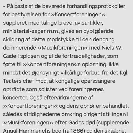
- På basis af de bevarede forhandlingsprotokoller
for bestyrelsen for »Koncertforeningen«,
suppleret med talrige breve, avisartikler,
ministerial-sager m.m., gives en dybtgående
skildring af dette modstykke til den dengang
dominerende »Musikforeningen« med Niels W.
Gade i spidsen og af de fortrædeligheder, som
førte til »Koncertforeningen«s opløsning, ikke
mindst det øjensynligt vilkårlige forbud fra det Kgl.
Teaters chef mod, at kongelige operasangere
optrådte som solister ved foreningernes
koncerter. Også eftervirkningerne af
»Koncertforeningen« og dens ophør er behandlet,
således stridighederne omkring dirigentstillingen i
»Musikforeningen« efter Gades død (supplerende
Angul Hammerichs bog fra 1886) og den skæbne,