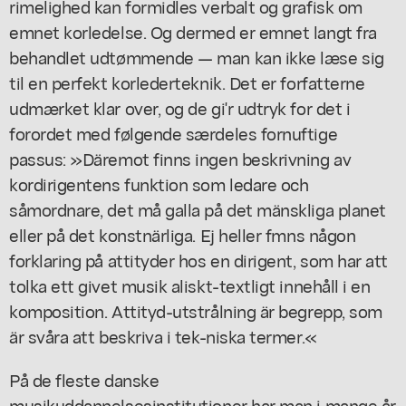
rimelighed kan formidles verbalt og grafisk om
emnet korledelse. Og dermed er emnet langt fra
behandlet udtømmende — man kan ikke læse sig
til en perfekt korlederteknik. Det er forfatterne
udmærket klar over, og de gi'r udtryk for det i
forordet med følgende særdeles fornuftige
passus: »Däremot finns ingen beskrivning av
kordirigentens funktion som ledare och
såmordnare, det må galla på det mänskliga planet
eller på det konstnärliga. Ej heller fmns någon
forklaring på attityder hos en dirigent, som har att
tolka ett givet musik aliskt-textligt innehåll i en
komposition. Attityd-utstrålning är begrepp, som
är svåra att beskriva i tek-niska termer.«
På de fleste danske
musikuddannelsesinstitutioner har man i mange år