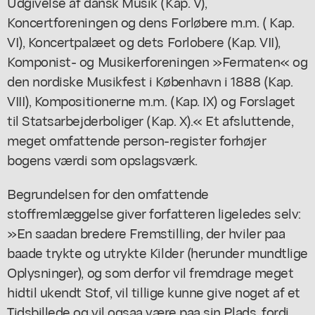
Udgivelse af dansk Musik (Kap. V),
Koncertforeningen og dens Forløbere m.m. ( Kap.
VI), Koncertpalæet og dets Forlobere (Kap. VII),
Komponist- og Musikerforeningen »Fermaten« og
den nordiske Musikfest i København i 1888 (Kap.
VIII), Kompositionerne m.m. (Kap. IX) og Forslaget
til Statsarbejderboliger (Kap. X).« Et afsluttende,
meget omfattende person-register forhøjer
bogens værdi som opslagsværk.
Begrundelsen for den omfattende
stoffremlæggelse giver forfatteren ligeledes selv:
»En saadan bredere Fremstilling, der hviler paa
baade trykte og utrykte Kilder (herunder mundtlige
Oplysninger), og som derfor vil fremdrage meget
hidtil ukendt Stof, vil tillige kunne give noget af et
Tidsbillede og vil ogsaa være paa sin Plads, fordi