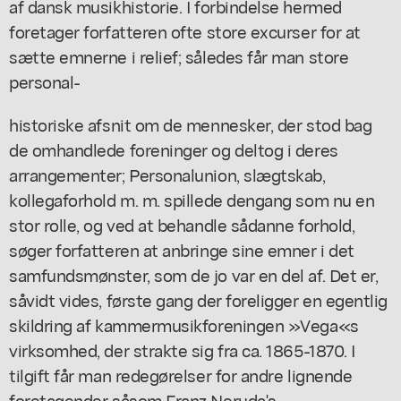
af dansk musikhistorie. I forbindelse hermed
foretager forfatteren ofte store excurser for at
sætte emnerne i relief; således får man store
personal-
historiske afsnit om de mennesker, der stod bag
de omhandlede foreninger og deltog i deres
arrangementer; Personalunion, slægtskab,
kollegaforhold m. m. spillede dengang som nu en
stor rolle, og ved at behandle sådanne forhold,
søger forfatteren at anbringe sine emner i det
samfundsmønster, som de jo var en del af. Det er,
såvidt vides, første gang der foreligger en egentlig
skildring af kammermusikforeningen »Vega«s
virksomhed, der strakte sig fra ca. 1865-1870. I
tilgift får man redegørelser for andre lignende
foretagender såsom Franz Neruda's