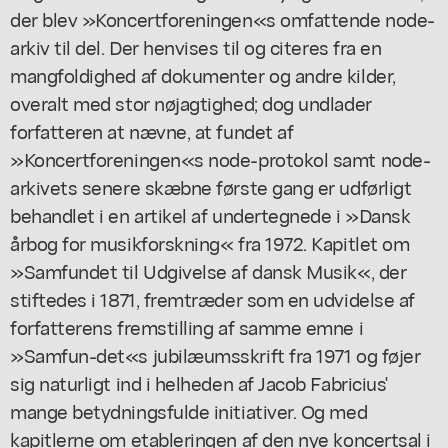
der blev »Koncertforeningen«s omfattende node-
arkiv til del. Der henvises til og citeres fra en
mangfoldighed af dokumenter og andre kilder,
overalt med stor nøjagtighed; dog undlader
forfatteren at nævne, at fundet af
»Koncertforeningen«s node-protokol samt node-
arkivets senere skæbne første gang er udførligt
behandlet i en artikel af undertegnede i »Dansk
årbog for musikforskning« fra 1972. Kapitlet om
»Samfundet til Udgivelse af dansk Musik«, der
stiftedes i 1871, fremtræder som en udvidelse af
forfatterens fremstilling af samme emne i
»Samfun-det«s jubilæumsskrift fra 1971 og føjer
sig naturligt ind i helheden af Jacob Fabricius'
mange betydningsfulde initiativer. Og med
kapitlerne om etableringen af den nye koncertsal i