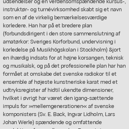
udsendelser og en verdensomspændende kursus-,
instruktør- og turnévirksomhed skabt sig et navn
som en af de virkelig bemærkelsesværdige
korledere. Han har på et bredere plan
(forbundsdirigent i den store sammenslutning af
amatørkor: Sveriges Korforbund, undervisning i
korledelse på Musikhögskolan i Stockholm) &jort
en ihærdig indsats for at højne korsangen, teknisk
og musikalsk, og på det professionelle plan har han
formået at omskabe det svenske radiokor til et
ensemble af højeste kunstneriske karat med et
udtryksregister af hidtil ukendte dimensioner,
hvilket i øvrigt har været den igang-sættende
impuls for »mellemgenerationen« af svenske
komponisters (Sv. E. Back, Ingvar Lidholm, Lars
Johan Werle) spændende og omfattende