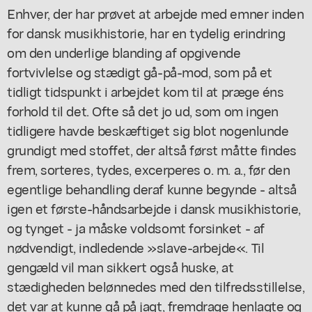
Enhver, der har prøvet at arbejde med emner inden
for dansk musikhistorie, har en tydelig erindring
om den underlige blanding af opgivende
fortvivlelse og stædigt gå-på-mod, som på et
tidligt tidspunkt i arbejdet kom til at præge éns
forhold til det. Ofte så det jo ud, som om ingen
tidligere havde beskæftiget sig blot nogenlunde
grundigt med stoffet, der altså først måtte findes
frem, sorteres, tydes, excerperes o. m. a., før den
egentlige behandling deraf kunne begynde - altså
igen et første-håndsarbejde i dansk musikhistorie,
og tynget - ja måske voldsomt forsinket - af
nødvendigt, indledende »slave-arbejde«. Til
gengæld vil man sikkert også huske, at
stædigheden belønnedes med den tilfredsstillelse,
det var at kunne gå på jagt, fremdrage henlagte og