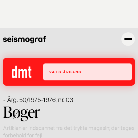
Gå
til
hovedindhold
VÆLG ÅRGANG
- Årg. 50/1975-1976, nr. 03
Bøger
Artiklen er indscannet fra det trykte magasin; der tages
forbehold for fejl