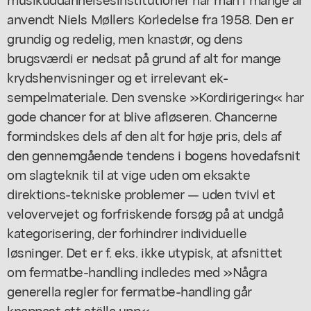
anvendt Niels Møllers Korledelse fra 1958. Den er
grundig og redelig, men knastør, og dens
brugsværdi er nedsat på grund af alt for mange
krydshenvisninger og et irrelevant ek-
sempelmateriale. Den svenske »Kordirigering« har
gode chancer for at blive afløseren. Chancerne
formindskes dels af den alt for høje pris, dels af
den gennemgående tendens i bogens hovedafsnit
om slagteknik til at vige uden om eksakte
direktions-tekniske problemer — uden tvivl et
velovervejet og forfriskende forsøg på at undgå
kategorisering, der forhindrer individuelle
løsninger. Det er f. eks. ikke utypisk, at afsnittet
om fermatbe-handling indledes med »Några
generella regler for fermatbe-handling går
knappast att ställa upp«.