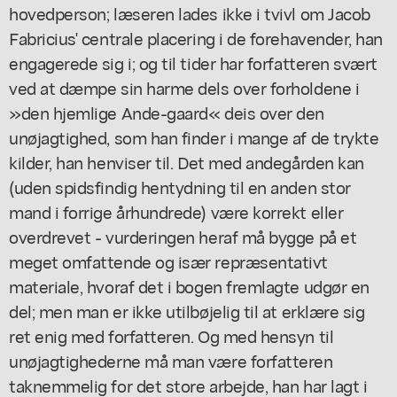
hovedperson; læseren lades ikke i tvivl om Jacob
Fabricius' centrale placering i de forehavender, han
engagerede sig i; og til tider har forfatteren svært
ved at dæmpe sin harme dels over forholdene i
»den hjemlige Ande-gaard« deis over den
unøjagtighed, som han finder i mange af de trykte
kilder, han henviser til. Det med andegården kan
(uden spidsfindig hentydning til en anden stor
mand i forrige århundrede) være korrekt eller
overdrevet - vurderingen heraf må bygge på et
meget omfattende og især repræsentativt
materiale, hvoraf det i bogen fremlagte udgør en
del; men man er ikke utilbøjelig til at erklære sig
ret enig med forfatteren. Og med hensyn til
unøjagtighederne må man være forfatteren
taknemmelig for det store arbejde, han har lagt i