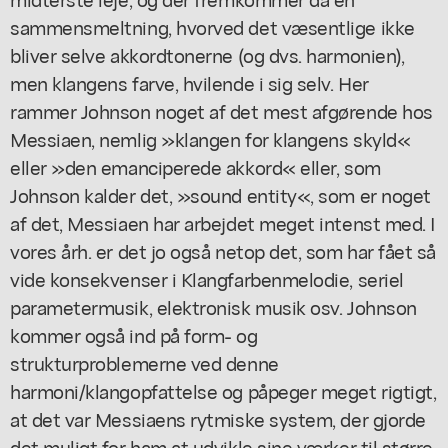
sammensmeltning, hvorved det væsentlige ikke
bliver selve akkordtonerne (og dvs. harmonien),
men klangens farve, hvilende i sig selv. Her
rammer Johnson noget af det mest afgørende hos
Messiaen, nemlig »klangen for klangens skyld«
eller »den emanciperede akkord« eller, som
Johnson kalder det, »sound entity«, som er noget
af det, Messiaen har arbejdet meget intenst med. I
vores årh. er det jo også netop det, som har fået så
vide konsekvenser i Klangfarbenmelodie, seriel
parametermusik, elektronisk musik osv. Johnson
kommer også ind på form- og
strukturproblemerne ved denne
harmoni/klangopfattelse og påpeger meget rigtigt,
at det var Messiaens rytmiske system, der gjorde
det muligt for ham at udvikle sine værker til større