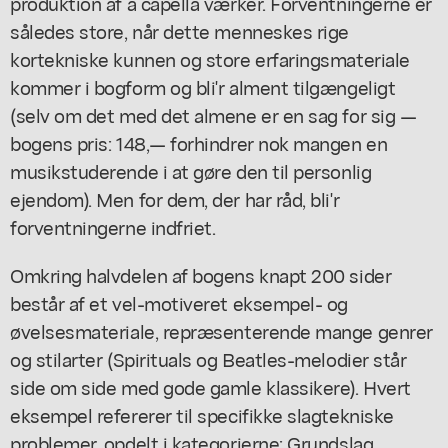
produktion af a capella værker. Forventningerne er
således store, når dette menneskes rige
kortekniske kunnen og store erfaringsmateriale
kommer i bogform og bli'r alment tilgængeligt
(selv om det med det almene er en sag for sig —
bogens pris: 148,— forhindrer nok mangen en
musikstuderende i at gøre den til personlig
ejendom). Men for dem, der har råd, bli'r
forventningerne indfriet.
Omkring halvdelen af bogens knapt 200 sider
består af et vel-motiveret eksempel- og
øvelsesmateriale, repræsenterende mange genrer
og stilarter (Spirituals og Beatles-melodier står
side om side med gode gamle klassikere). Hvert
eksempel refererer til specifikke slagtekniske
problemer, opdelt i kategorierne: Grundslag,