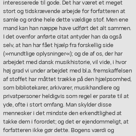
interesserede til gode. Det har været et meget
stort og tidskrævende arbejde for forfatteren at
samle og ordne hele dette vældige stof. Men ene
mand kan han næppe have udført det alt sammen.
I det ovenfor anførte citat antyder han da også
selv, at han har fået hjælp fra forskellig side
(»mundtlige oplysninger«); og de af os, der har
arbejdet med dansk musikhistorie, vil vide, i hvor
høj grad vi under arbejdet med bl.a. fremskaffelsen
af stoffet har måttet trække på den hjælpsomhed,
som bibliotekarer, arkivarer, musikhandlere og
privatpersoner heldigvis som regel er parate til at
yde, ofte i stort omfang. Man skylder disse
mennesker i det mindste den erkendtlighed at
takke dem i forordet; og det er ejendommeligt, at
forfatteren ikke gør dette. Bogens værdi og