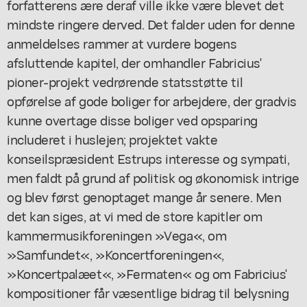
forfatterens ære deraf ville ikke være blevet det
mindste ringere derved. Det falder uden for denne
anmeldelses rammer at vurdere bogens
afsluttende kapitel, der omhandler Fabricius'
pioner-projekt vedrørende statsstøtte til
opførelse af gode boliger for arbejdere, der gradvis
kunne overtage disse boliger ved opsparing
includeret i huslejen; projektet vakte
konseilspræsident Estrups interesse og sympati,
men faldt på grund af politisk og økonomisk intrige
og blev først genoptaget mange år senere. Men
det kan siges, at vi med de store kapitler om
kammermusikforeningen »Vega«, om
»Samfundet«, »Koncertforeningen«,
»Koncertpalæet«, »Fermaten« og om Fabricius'
kompositioner får væsentlige bidrag til belysning