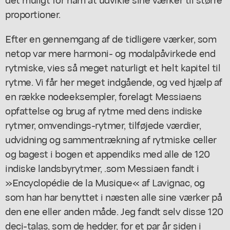
proportioner.
Efter en gennemgang af de tidligere værker, som
netop var mere harmoni- og modalpåvirkede end
rytmiske, vies så meget naturligt et helt kapitel til
rytme. Vi får her meget indgående, og ved hjælp af
en række nodeeksempler, forelagt Messiaens
opfattelse og brug af rytme med dens indiske
rytmer, omvendings-rytmer, tilføjede værdier,
udvidning og sammentrækning af rytmiske celler
og bagest i bogen et appendiks med alle de 120
indiske landsbyrytmer, .som Messiaen fandt i
»Encyclopédie de la Musique« af Lavignac, og
som han har benyttet i næsten alle sine værker på
den ene eller anden måde. Jeg fandt selv disse 120
deci-talas, som de hedder, for et par år siden i