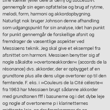
gennemgår sin egen opfattelse og brug af rytme,
melodi, form, harmoni og akkordopbygning.
Naturligt nok bruger Johnson denne afhandling
som udgangspunkt for sin analyse, idet han punkt
for punkt gennemgår de forskellige afsnit og
fremdrager de væsentlige aspekter ved
Messiaens teknik. Jeg skal give et eksempel fra
afsnittet om harmoni. Messiaen benytter sig af
nogle såkaldte »overtoneakkorder« (accords de la
résonance) dvs. akkorder, der er opbygget af en
grundtone plus alle dens ulige overtoner op til den
femtende. F. eks. i »Couleurs de la Cité céleste«
fra 1963 har Messiaen brugt sådanne akkorder
med grundtonen fff i basunerne og i det dybe leje
og nogle af overtonerne p i klarinetternes
midterste leje, og der fremkommer da en