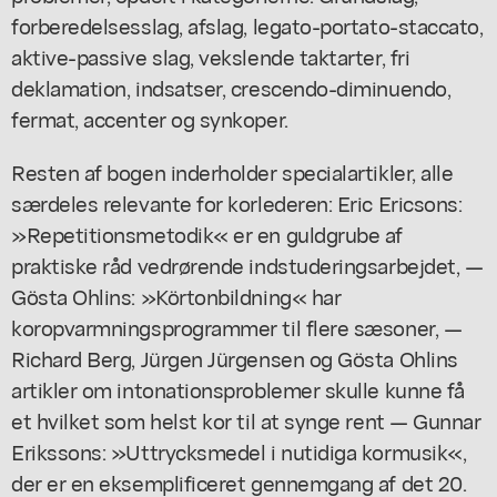
forberedelsesslag, afslag, legato-portato-staccato,
aktive-passive slag, vekslende taktarter, fri
deklamation, indsatser, crescendo-diminuendo,
fermat, accenter og synkoper.
Resten af bogen inderholder specialartikler, alle
særdeles relevante for korlederen: Eric Ericsons:
»Repetitionsmetodik« er en guldgrube af
praktiske råd vedrørende indstuderingsarbejdet, —
Gösta Ohlins: »Körtonbildning« har
koropvarmningsprogrammer til flere sæsoner, —
Richard Berg, Jürgen Jürgensen og Gösta Ohlins
artikler om intonationsproblemer skulle kunne få
et hvilket som helst kor til at synge rent — Gunnar
Erikssons: »Uttrycksmedel i nutidiga kormusik«,
der er en eksemplificeret gennemgang af det 20.