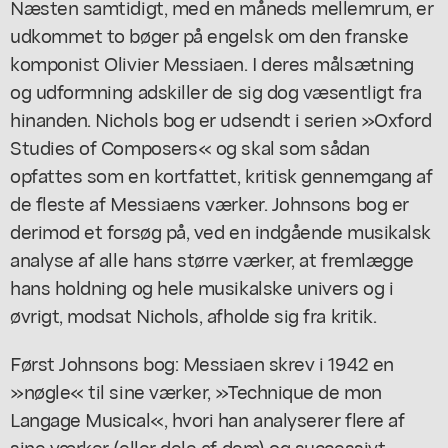
Næsten samtidigt, med en måneds mellemrum, er
udkommet to bøger på engelsk om den franske
komponist Olivier Messiaen. I deres målsætning
og udformning adskiller de sig dog væsentligt fra
hinanden. Nichols bog er udsendt i serien »Oxford
Studies of Composers« og skal som sådan
opfattes som en kortfattet, kritisk gennemgang af
de fleste af Messiaens værker. Johnsons bog er
derimod et forsøg på, ved en indgående musikalsk
analyse af alle hans større værker, at fremlægge
hans holdning og hele musikalske univers og i
øvrigt, modsat Nichols, afholde sig fra kritik.
Først Johnsons bog: Messiaen skrev i 1942 en
»nøgle« til sine værker, »Technique de mon
Langage Musical«, hvori han analyserer flere af
sine værker (eller dele af dem) og successivt