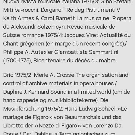
Nuova rivista musicale italiana 1975/3: Gino Stefani
Miti ba-rocchi: L'organo ""Re deg Pistrumenti'V
Keith Armes & Carol Barnett La musica nel P opera
de Aleksandr Solzenicyn. Revue musicale de
Suisse romande 1975/4: Jacques Viret Actualité du
Chant grégorien (en marge d'un récent congrès)./
Philippe A. Autexier Giambattista Sammartini
(1700-1775), Bicentenaire du décès du maître.
Brio 1975/2: Merle A. Crosse The organisation and
control of archive materials in opera houses./
Daphne J. Kennard Sound in a limited world (om de
handicappede og musikbibliotekerne). Die
Musikforschung 1975/2: Hans Ludwig Scheel »Le
mariage de Figaro« von Beaumarchais und das
Libretto der »Nozze di Figaro« von Lorenzo Da
Ponte./ Carl Dahlhaus Terminologisches zum