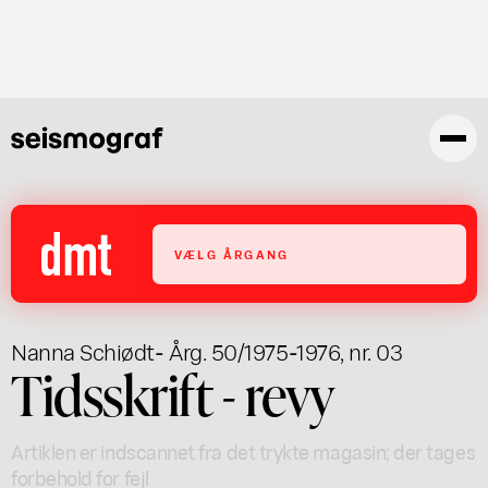
Gå
til
hovedindhold
VÆLG ÅRGANG
Nanna Schiødt
- Årg. 50/1975-1976, nr. 03
Tidsskrift - revy
Artiklen er indscannet fra det trykte magasin; der tages
forbehold for fejl