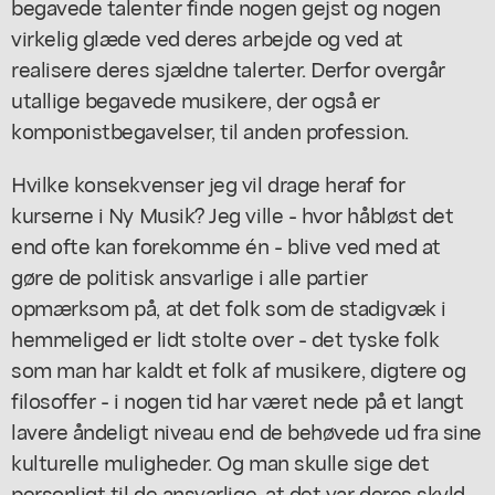
begavede talenter finde nogen gejst og nogen
virkelig glæde ved deres arbejde og ved at
realisere deres sjældne talerter. Derfor overgår
utallige begavede musikere, der også er
komponistbegavelser, til anden profession.
Hvilke konsekvenser jeg vil drage heraf for
kurserne i Ny Musik? Jeg ville - hvor håbløst det
end ofte kan forekomme én - blive ved med at
gøre de politisk ansvarlige i alle partier
opmærksom på, at det folk som de stadigvæk i
hemmeliged er lidt stolte over - det tyske folk
som man har kaldt et folk af musikere, digtere og
filosoffer - i nogen tid har været nede på et langt
lavere åndeligt niveau end de behøvede ud fra sine
kulturelle muligheder. Og man skulle sige det
personligt til de ansvarlige, at det var deres skyld,