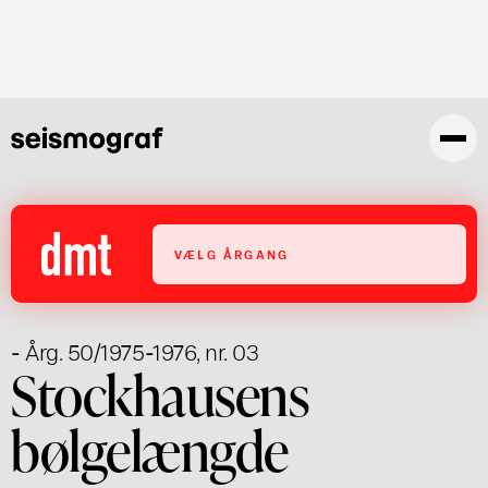
Gå
til
hovedindhold
VÆLG ÅRGANG
- Årg. 50/1975-1976, nr. 03
Stockhausens
bølgelængde