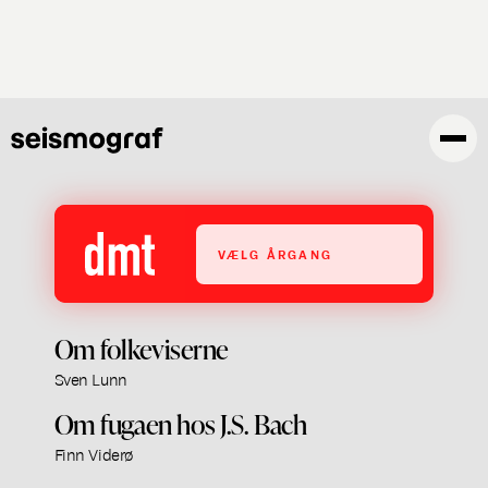
Gå
til
hovedindhold
VÆLG ÅRGANG
Om folkeviserne
Sven Lunn
Om fugaen hos J.S. Bach
Finn Viderø