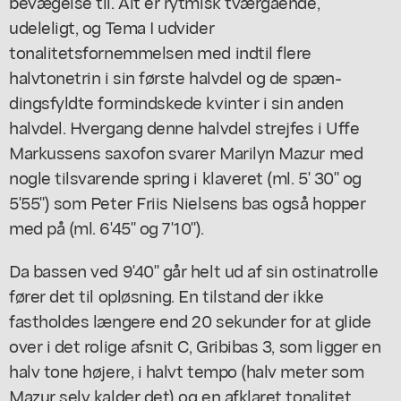
bevægelse til. Alt er rytmisk tværgående,
udeleligt, og Tema I udvider
tonalitetsfornemmelsen med indtil flere
halvtonetrin i sin første halvdel og de spæn-
dingsfyldte formindskede kvinter i sin anden
halvdel. Hvergang denne halvdel strejfes i Uffe
Markussens saxofon svarer Marilyn Mazur med
nogle tilsvarende spring i klaveret (ml. 5' 30" og
5'55") som Peter Friis Nielsens bas også hopper
med på (ml. 6'45" og 7'10").
Da bassen ved 9'40" går helt ud af sin ostinatrolle
fører det til opløsning. En tilstand der ikke
fastholdes længere end 20 sekunder for at glide
over i det rolige afsnit C, Gribibas 3, som ligger en
halv tone højere, i halvt tempo (halv meter som
Mazur selv kalder det) og en afklaret tonalitet