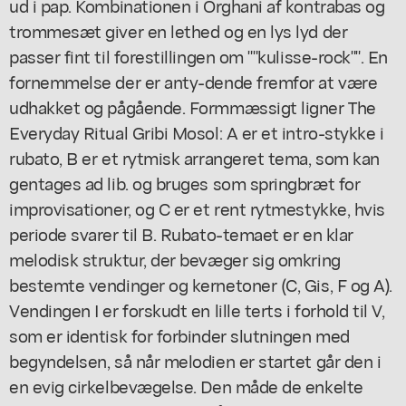
ud i pap. Kombinationen i Orghani af kontrabas og
trommesæt giver en lethed og en lys lyd der
passer fint til forestillingen om ""kulisse-rock"". En
fornemmelse der er anty-dende fremfor at være
udhakket og pågående. Formmæssigt ligner The
Everyday Ritual Gribi Mosol: A er et intro-stykke i
rubato, B er et rytmisk arrangeret tema, som kan
gentages ad lib. og bruges som springbræt for
improvisationer, og C er et rent rytmestykke, hvis
periode svarer til B. Rubato-temaet er en klar
melodisk struktur, der bevæger sig omkring
bestemte vendinger og kernetoner (C, Gis, F og A).
Vendingen I er forskudt en lille terts i forhold til V,
som er identisk for forbinder slutningen med
begyndelsen, så når melodien er startet går den i
en evig cirkelbevægelse. Den måde de enkelte