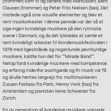
(trommer) kom til og senere med Markussen, Bent
Clausen (trommer) og Peter Friis Nielsen (bas). Det
mistede også sine visuelle elementer og blev et
rent musikorkester. I denne periode var der så at
sige ingen kvindelige musikere på den rytmiske
scene i Danmark, og da det lykkedes at samle et
rent kvindeligt orkester til Kvindemusikfestivalen i
1978 med ligesindede og nogenlunde jævnbyrdige
musikere, kaldte hun det for ""Mirade Band"".
Netop fordi kvindelige musikere med kompetence
og erfaring indenfor avantgarde og fri musik var få
og skulle hentes langvejs fra: multimusikeren
Zusaan Fasteau fra Paris, Henny Vonk (bas) fra
Amsterdam og pianisten Irene Schweizer fra
Zürich.
En ny generation af kvindelige musikere voksede