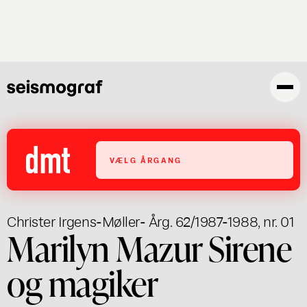
Gå
til
hovedindhold
VÆLG ÅRGANG
Christer Irgens-Møller
- Årg. 62/1987-1988, nr. 01
Marilyn Mazur Sirene
og magiker