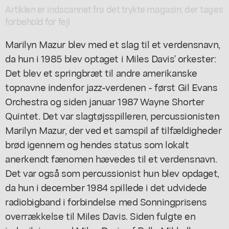
Artiklen er indscannet fra det trykte magasin; der tages
forbehold for fejl
Marilyn Mazur blev med et slag til et verdensnavn,
da hun i 1985 blev optaget i Miles Davis' orkester:
Det blev et springbræt til andre amerikanske
topnavne indenfor jazz-verdenen - først Gil Evans
Orchestra og siden januar 1987 Wayne Shorter
Quintet. Det var slagtøjsspilleren, percussionisten
Marilyn Mazur, der ved et samspil af tilfældigheder
brød igennem og hendes status som lokalt
anerkendt fænomen hævedes til et verdensnavn.
Det var også som percussionist hun blev opdaget,
da hun i december 1984 spillede i det udvidede
radiobigband i forbindelse med Sonningprisens
overrækkelse til Miles Davis. Siden fulgte en