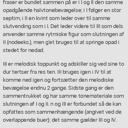
fraser er bundet sammen på er i I og II den samme
opadgående halvtonebevægelse; i I følger en stor
septim, i II en kvint som leder over til samme
slutvending som i I. Det leder videre til III som dels
anvender samme rytmiske figur som slutningen af
II (nodeeks.), men g'et bruges til at springe opad i
stedet for nedad.
III er melodisk toppunkt og adskiller sig ved sine to
dur tertser fra res ten. III bruges igen i IV til at
komme ned igen og fortsætter den melodiske
bevægelse endnu 2 gange. Sidste gang er den
sammentrukket og har samme tonemateriale som
slutningen af I og II. n og III er forbundet så de kan
opfattes som sammenhængende (angivet ved de
overlappende buer); det samme gælder III og IV.