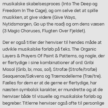
musikalske skabelsesproces (Into The Deep og
Freedom In The Cage), og om selve det at spille
musikken, at give videre (Give Ways,
Nytidsmorgen, Go up the road) og om dens væsen
(3 Magic Choruses, Flugten Over Fjeldet).
Der er også titler der henviser til hendes måde at
udvikle musikalske forløb på f.eks. The Organic
Layers & Prayers Of Paint & Patterns, og nogle, der
er flertydige i sine kombinationer af ord: Gribi
Mosol (Grib, bi, mos, sol), Strofæ (Strofe/trofæ)
Seaquence/Søkvens og Træmodellerne (Træ/tre).
Fælles for dem er at de gerne er flertydige, har
næsten symbolsk karakter, er mundrette og at de
henviser både til visuelle og musikalske forløb og
begreber. Titlerne henviser også ofte til personlige