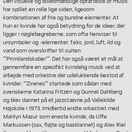
Den visuelle og billedmæssige opfattelse af musik
har spillet en rolle lige siden, ligesom
kombinationen af frie og bundne elementer. At
hun er kvinde har også betydning for de ideer, der
ligger i nøglebegreberne, som ofte henviser til
ursymboler og -elementer; f.eks. jord, luft, ild og
vand som overskrifter til suiten
""Primilandskaber"". Det har også været et mål at
gennemføre en specifikt kvindelig musik ved at
arbejde med orkestre der udelukkende bestod af
kvinder. ""Zirenes"" startede som sådan med
svenskerne Katarina Fritzén og Gunnel Dahlberg
og blev dannet på et jazzstævne på Vallekilde
Højskole i 1973. Imidlertid endte orkestret med
Marilyn Mazur som eneste kvinde, da Uffe
Markussen (sax, fløjte og basklarinet) og Alex Riel