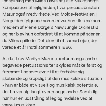
indspilning med Miles Davis af Palle Mikkelborgs
komposition til lejligheden, hvor percussionisten
Mazur også medvirkede. Ved Molde-festivalen i
Norge den følgende sommer var hun tilstede som
medlem af Pierre Dørge' s New Jungle Orchestra
og her blev hun opfordret til at komme på scenen,
da Miles spillede. Det blev til et samarbejde, der
varede et år indtil sommeren 1986.
At det blev Marilyn Mazur fremfor mange andre
begavede percussionis ter skyldes måske først og
fremmest hendes evne til at forholde sig
skabende og kropsligt til den musikalske situation
- hun er både et visuelt og musikalsk potentiale,
der hæver sig langt over mange andre. Samtidig
har hun en udstråling af leg og nydelse ved at
være i musikken.