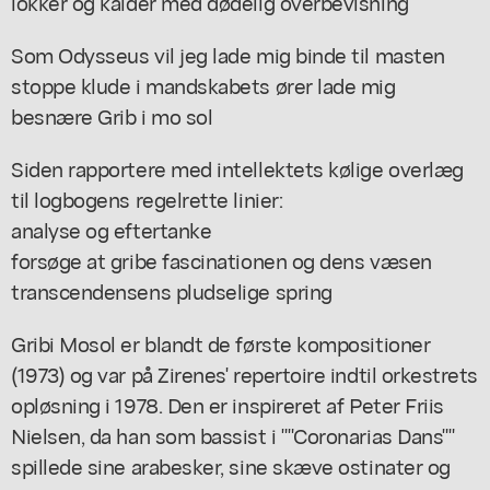
lokker og kalder med dødelig overbevisning
Som Odysseus vil jeg lade mig binde til masten
stoppe klude i mandskabets ører lade mig
besnære Grib i mo sol
Siden rapportere med intellektets kølige overlæg
til logbogens regelrette linier:
analyse og eftertanke
forsøge at gribe fascinationen og dens væsen
transcendensens pludselige spring
Gribi Mosol er blandt de første kompositioner
(1973) og var på Zirenes' repertoire indtil orkestrets
opløsning i 1978. Den er inspireret af Peter Friis
Nielsen, da han som bassist i ""Coronarias Dans""
spillede sine arabesker, sine skæve ostinater og