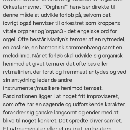
Orkesternavnet ""Orghani"" henviser direkte til
denne måde at udvikle forløb på, selvom det
iøvrigt også henviser til orkestret som kroppens
vitale organer og 'organ3 - det engelske ord for
orgel. Ofte består Marilyn's temaer af en rytmedel,
en baslinie, en harmonisk sammenhæng samt en
melodilinie. Når et forløb skal udvikle sig organisk
henimod et givet tema er det ofte bas eller
rytmelinien, der først og fremmest antydes og ved
sin antydning leder de andre
instrumenter/musikere henimod temaet.
Fascinationen ligger i at noget frit improviseret,
som ofte har en søgende og udforskende karakter,
forandrer sig ganske langsomt og ender med at
blive til noget konkret. Det spredte bliver samlet.
Et rytmemønster eller et ostinat, en bestemt