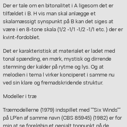
Der er tale om en bitonalitet i A ligesom det er
tilfældet i B. H vis man skal anlægge et
skalamæssigt synspunkt på B kan det siges at
være i en 8-tone skala (1/2 -1/1 -1/2 -1/1 etc. ) der er
kvint-fordoblet.
Det er karakteristisk at materialet er ladet med
tonal spænding, en mørk, mystisk og dirrende
stemning der kalder på rytme og lys. Og at
melodien i tema l virker konciperet i samme nu
ved sin klare og fremadskridende struktur.
Modeller i træ
Træmodellerne (1979) indspillet med ""Six Winds""
på LP'en af samme navn (CBS 85945) (1982) er for
mig at se foreløbig et genialt toppunkt på de