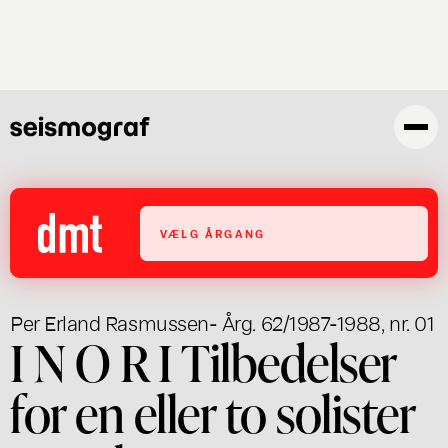
Gå
til
hovedindhold
VÆLG ÅRGANG
Per Erland Rasmussen
- Årg. 62/1987-1988, nr. 01
I N O R I Tilbedelser
for en eller to solister