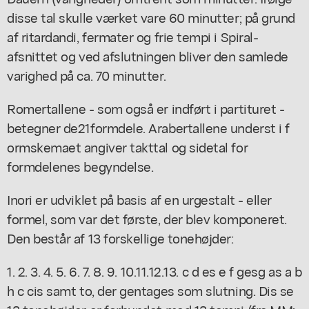
disse tal skulle værket vare 60 minutter; på grund
af ritardandi, fermater og frie tempi i Spiral-
afsnittet og ved afslutningen bliver den samlede
varighed på ca. 70 minutter.
Romertallene - som også er indført i partituret -
betegner de21formdele. Arabertallene underst i f
ormskemaet angiver takttal og sidetal for
formdelenes begyndelse.
Inori er udviklet på basis af en urgestalt - eller
formel, som var det første, der blev komponeret.
Den består af 13 forskellige tonehøjder:
1. 2. 3. 4. 5. 6. 7. 8. 9. 10.11.12.13. c d es e f gesg as a b
h c cis samt to, der gentages som slutning. Dis se