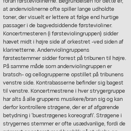
foran førsteviolinerne. Begrundelsen for dette er,
at andenviolinerne ofte spiller lange udholdte
toner, der visuelt er lettere at følge end hurtige
passager i de bagvedsiddende førstevioliner.
Koncertmesteren (i førsteviolingruppen) sidder
hævet midt i højre side af orkestret -ved siden af
klarinetterne. Andenviolingruppens
førstestemmer sidder forrest på tribunen til højre.
På samme måde som andenviolingruppen er
bratsch- og cellogrupperne opstillet på tribunens
venstre side. Kontrabasserne befinder sig bagest
til venstre. Koncertmestrene i hver strygergruppe
har alts å alle gruppens musikere/bran sig og kan
derfor kontrollere strøgene, der er af afgørende
betydning i 'buestrøgenes koreografi'. Strøgene i
strygernes stemmer er ofte usædvanlige, fordi de