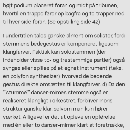
højt podium placeret foran og midt på tribunen,
hvortil en trappe fører op bagfra og to trapper ned
til hver side foran. (Se opstilling side 42)
I undertitlen tales ganske alment om solister, fordi
stemmens bedegestus er komponeret ligesom
klangfarver. Faktisk kan solostemmen (der
indeholder visse to- og trestemmige partier) også
synges eller spilles på et egnet instrument (f.eks.
en polyfon synthesizer), hvorved de bedende
gestus direkte omsættes til klangfarver. 4) Da den
""stumme"" danser-mimes stemme også er
realiseret klangligt i orkestret, forbliver Inoris
struktur ganske klar, selvom man kun hører
værket. Alligevel er det at opleve en opførelse
med én eller to danser-mimer klart at foretrække,