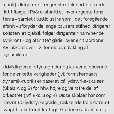
afsnit); dirigenten lægger sin stok bort og træder
lidt tilbage. I Pa&re-afsnittet, hvor urgestaltens
tema - samlet i tutticlustre som i det foregående
afsnit - afbryder de lange pausers stilhed, dirigerer
solisten, et øjeblik følger dirigenten ham/hende
synkront - og afsnittet glider over en traditionel
A9-akkord over i 2. formleds udvikling af
dynamikken.
Udviklingen af styrkegrader og kurver af sådanne
for de enkelte varigheder (jvf. formskemaets
dynamik-rubrik) er baseret på lydstyrke-skalaer
(Skala A og B) for hhv. højre og venstre del af
orkestret (jvf. Eks. 3 og 4). Disse skalaer har som
nævnt 60 lydstyrkegrader, rækkende fra ekstremt
svagt til ekstremt kraftigt. Graderne adskiller sig