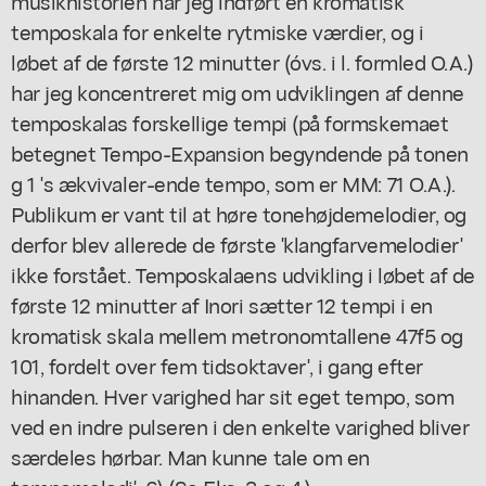
musikhistorien har jeg indført en kromatisk
temposkala for enkelte rytmiske værdier, og i
løbet af de første 12 minutter (óvs. i l. formled O.A.)
har jeg koncentreret mig om udviklingen af denne
temposkalas forskellige tempi (på formskemaet
betegnet Tempo-Expansion begyndende på tonen
g 1 's ækvivaler-ende tempo, som er MM: 71 O.A.).
Publikum er vant til at høre tonehøjdemelodier, og
derfor blev allerede de første 'klangfarvemelodier'
ikke forstået. Temposkalaens udvikling i løbet af de
første 12 minutter af Inori sætter 12 tempi i en
kromatisk skala mellem metronomtallene 47f5 og
101, fordelt over fem tidsoktaver', i gang efter
hinanden. Hver varighed har sit eget tempo, som
ved en indre pulseren i den enkelte varighed bliver
særdeles hørbar. Man kunne tale om en