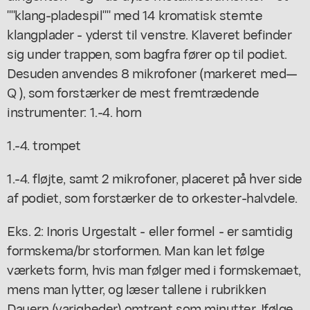
""klang-pladespil"" med 14 kromatisk stemte
klangplader - yderst til venstre. Klaveret befinder
sig under trappen, som bagfra fører op til podiet.
Desuden anvendes 8 mikrofoner (markeret med—
Q ), som forstærker de mest fremtrædende
instrumenter: 1.-4. horn
1.-4. trompet
1.-4. fløjte, samt 2 mikrofoner, placeret på hver side
af podiet, som forstærker de to orkester-halvdele.
Eks. 2: Inoris Urgestalt - eller formel - er samtidig
formskema/br storformen. Man kan let følge
værkets form, hvis man følger med i formskemaet,
mens man lytter, og læser tallene i rubrikken
Dauern (varigheder) omtrent som minutter. Ifølge