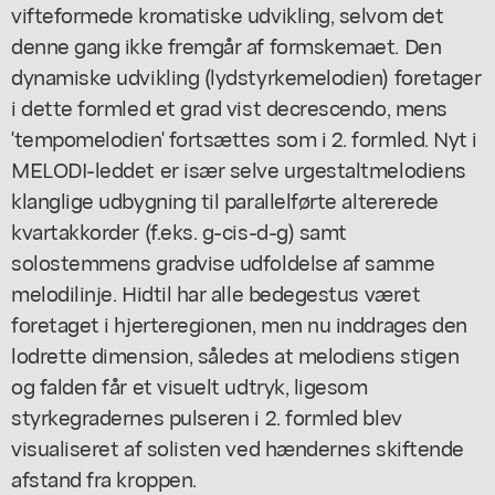
vifteformede kromatiske udvikling, selvom det
denne gang ikke fremgår af formskemaet. Den
dynamiske udvikling (lydstyrkemelodien) foretager
i dette formled et grad vist decrescendo, mens
'tempomelodien' fortsættes som i 2. formled. Nyt i
MELODI-leddet er især selve urgestaltmelodiens
klanglige udbygning til parallelførte altererede
kvartakkorder (f.eks. g-cis-d-g) samt
solostemmens gradvise udfoldelse af samme
melodilinje. Hidtil har alle bedegestus været
foretaget i hjerteregionen, men nu inddrages den
lodrette dimension, således at melodiens stigen
og falden får et visuelt udtryk, ligesom
styrkegradernes pulseren i 2. formled blev
visualiseret af solisten ved hændernes skiftende
afstand fra kroppen.