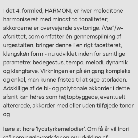
I det 4. formled, HARMONI, er hver meloditone
harmoniseret med mindst to tonaliteter;
akkorderne er overvejende syvtonige. /Væ^/w-
afsnittet, som omfatter én gennemspilning af
urgestalten, bringer denne i en rigt facetteret,
klangskøn form - nu udviklet inden for samtlige
parametre: bedegestus, tempo, melodi, dynamik
og klangfarve. Virkningen er på én gang kompleks
og enkel, man kunne fristes til at sige storladen.
Adskillige af de bi- og polytonale akkorder i dette
afsnit kan høres som højtopbyggede, eventuelt
altererede, akkorder med eller uden tilføjede toner
og
lære at høre 'lydstyrkemelodier'. Om få år vil lnori
stå som nøgleværk for en ny udvikling af