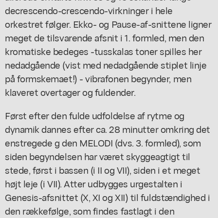
decrescendo-crescendo-virkninger i hele
orkestret følger. Ekko- og Pause-af-snittene ligner
meget de tilsvarende afsnit i 1. formled, men den
kromatiske bedeges -tusskalas toner spilles her
nedadgående (vist med nedadgående stiplet linje
på formskemaet!) - vibrafonen begynder, men
klaveret overtager og fuldender.
Først efter den fulde udfoldelse af rytme og
dynamik dannes efter ca. 28 minutter omkring det
enstregede g den MELODI (dvs. 3. formled), som
siden begyndelsen har været skyggeagtigt til
stede, først i bassen (i II og VII), siden i et meget
højt leje (i VII). Atter udbygges urgestalten i
Genesis-afsnittet (X, XI og XII) til fuldstændighed i
den rækkefølge, som findes fastlagt i den