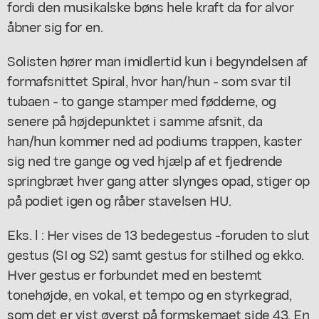
fordi den musikalske bøns hele kraft da for alvor
åbner sig for en.
Solisten hører man imidlertid kun i begyndelsen af
formafsnittet Spiral, hvor han/hun - som svar til
tubaen - to gange stamper med fødderne, og
senere på højdepunktet i samme afsnit, da
han/hun kommer ned ad podiums trappen, kaster
sig ned tre gange og ved hjælp af et fjedrende
springbræt hver gang atter slynges opad, stiger op
på podiet igen og råber stavelsen HU.
Eks. l : Her vises de 13 bedegestus -foruden to slut
gestus (SI og S2) samt gestus for stilhed og ekko.
Hver gestus er forbundet med en bestemt
tonehøjde, en vokal, et tempo og en styrkegrad,
som det er vist øverst på formskemaet side 43. En