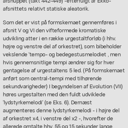
afsnuppet (takt 442-449) -efterfulgt af Ekko-
afsnittets relativt statiske aleatorik.
Som det er vist på formskemaet gennemføres i
afsnit V og VI den vifteformede kromatiske
udvikling atter i en række urgestaltforløb (i hhv.
højre og venstre del af orkestret), som bibeholder
vekslende 'tempo- og bedegestusmelodiet , men
hvis gennemsnitlige tempi ændrer sig for hver
gentagelse af urgestaltens 5 led. (På formskemaet
anført som central-tempi med tilhørende
sekundvarigheder) I begyndelsen af Evolution (VII)
høres urgestalten med den fuldt udviklede
'lydstyrkemelodi' (se Eks. 6). Dernæst
augmenteres denne lydstyrkemelodi - i højre del
af orkestret x4, i venstre del x2 -, hvorefter de
allerede omtalte hhv. 55 og 15 sekunder lange