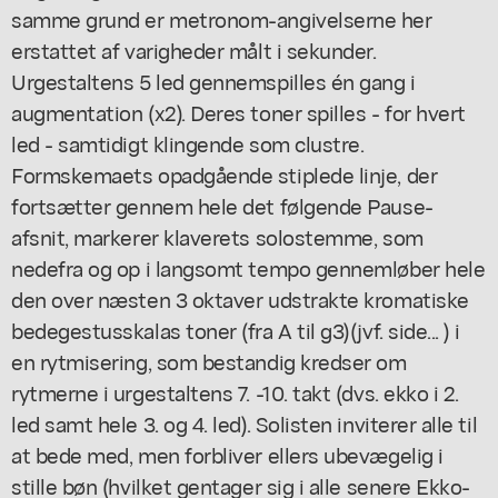
samme grund er metronom-angivelserne her
erstattet af varigheder målt i sekunder.
Urgestaltens 5 led gennemspilles én gang i
augmentation (x2). Deres toner spilles - for hvert
led - samtidigt klingende som clustre.
Formskemaets opadgående stiplede linje, der
fortsætter gennem hele det følgende Pause-
afsnit, markerer klaverets solostemme, som
nedefra og op i langsomt tempo gennemløber hele
den over næsten 3 oktaver udstrakte kromatiske
bedegestusskalas toner (fra A til g3)(jvf. side... ) i
en rytmisering, som bestandig kredser om
rytmerne i urgestaltens 7. -10. takt (dvs. ekko i 2.
led samt hele 3. og 4. led). Solisten inviterer alle til
at bede med, men forbliver ellers ubevægelig i
stille bøn (hvilket gentager sig i alle senere Ekko-