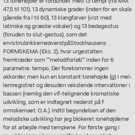
13 tonehøjder er forbundet med 13 tempi (fra MM:
47,5 til 101), 13 dynamiske grader (inden for en skala
gående fra l til 60), 13 klangfarver (vist med
latinske og græske vokaler) og 13 bedegestus
(foruden to slut-gestus), som det
ervistirubrikkerneøverstpåStockhausens
FORMSKEMA (Eks. 2), hvor urgestalten
fremtræder som ""melodiforløb"" inden for 6
parametre: tempo, Der forekommer ingen
akkorder, men kun en konstant tonehøjde (g) i mel-
lemregistret og desuden vekslende intervaltoner i
bassen (nemlig den vif-telignende kromatiske
udvikling, som er indtegnet nederst på f
ormskemaet. O.A.). Indtil begyndelsen af den
melodiske udvikling har jeg blokeret ionehøjderne
for at arbejde med tempiene. For første gang i