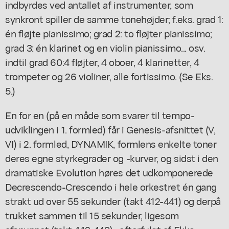
indbyrdes ved antallet af instrumenter, som
synkront spiller de samme tonehøjder; f.eks. grad 1:
én fløjte pianissimo; grad 2: to fløjter pianissimo;
grad 3: én klarinet og en violin pianissimo... osv.
indtil grad 60:4 fløjter, 4 oboer, 4 klarinetter, 4
trompeter og 26 violiner, alle fortissimo. (Se Eks.
5.)
En for en (på en måde som svarer til tempo-
udviklingen i 1. formled) får i Genesis-afsnittet (V,
VI) i 2. formled, DYNAMIK, formlens enkelte toner
deres egne styrkegrader og -kurver, og sidst i den
dramatiske Evolution høres det udkomponerede
Decrescendo-Crescendo i hele orkestret én gang
strakt ud over 55 sekunder (takt 412-441) og derpå
trukket sammen til 15 sekunder, ligesom