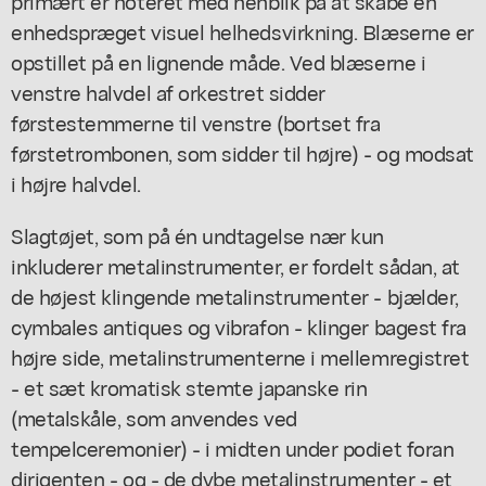
primært er noteret med henblik på at skabe en
enhedspræget visuel helhedsvirkning. Blæserne er
opstillet på en lignende måde. Ved blæserne i
venstre halvdel af orkestret sidder
førstestemmerne til venstre (bortset fra
førstetrombonen, som sidder til højre) - og modsat
i højre halvdel.
Slagtøjet, som på én undtagelse nær kun
inkluderer metalinstrumenter, er fordelt sådan, at
de højest klingende metalinstrumenter - bjælder,
cymbales antiques og vibrafon - klinger bagest fra
højre side, metalinstrumenterne i mellemregistret
- et sæt kromatisk stemte japanske rin
(metalskåle, som anvendes ved
tempelceremonier) - i midten under podiet foran
dirigenten - og - de dybe metalinstrumenter - et