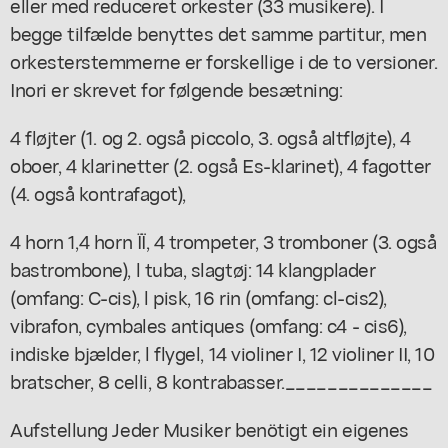
eller med reduceret orkester (33 musikere). I
begge tilfælde benyttes det samme partitur, men
orkesterstemmerne er forskellige i de to versioner.
Inori er skrevet for følgende besætning:
4 fløjter (1. og 2. også piccolo, 3. også altfløjte), 4
oboer, 4 klarinetter (2. også Es-klarinet), 4 fagotter
(4. også kontrafagot),
4 horn 1,4 horn ÏÏ, 4 trompeter, 3 tromboner (3. også
bastrombone), l tuba, slagtøj: 14 klangplader
(omfang: C-cis), l pisk, 16 rin (omfang: cl-cis2),
vibrafon, cymbales antiques (omfang: c4 - cis6),
indiske bjælder, l flygel, 14 violiner I, 12 violiner II, 10
bratscher, 8 celli, 8 kontrabasser.______________
Aufstellung Jeder Musiker benötigt ein eigenes