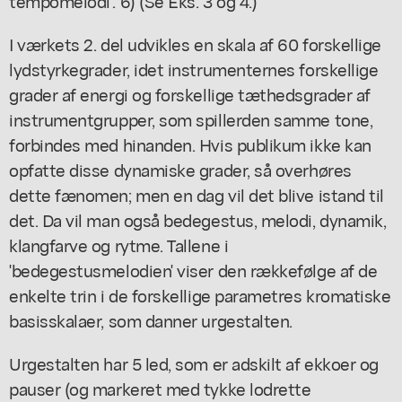
tempomelodi'. 6) (Se Eks. 3 og 4.)
I værkets 2. del udvikles en skala af 60 forskellige
lydstyrkegrader, idet instrumenternes forskellige
grader af energi og forskellige tæthedsgrader af
instrumentgrupper, som spillerden samme tone,
forbindes med hinanden. Hvis publikum ikke kan
opfatte disse dynamiske grader, så overhøres
dette fænomen; men en dag vil det blive istand til
det. Da vil man også bedegestus, melodi, dynamik,
klangfarve og rytme. Tallene i
'bedegestusmelodien' viser den rækkefølge af de
enkelte trin i de forskellige parametres kromatiske
basisskalaer, som danner urgestalten.
Urgestalten har 5 led, som er adskilt af ekkoer og
pauser (og markeret med tykke lodrette