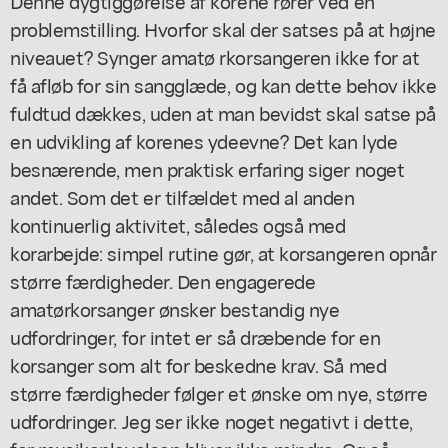
Denne dygtiggørelse af korene rører ved en
problemstilling. Hvorfor skal der satses på at højne
niveauet? Synger amatø rkorsangeren ikke for at
få afløb for sin sangglæde, og kan dette behov ikke
fuldtud dækkes, uden at man bevidst skal satse på
en udvikling af korenes ydeevne? Det kan lyde
besnærende, men praktisk erfaring siger noget
andet. Som det er tilfældet med al anden
kontinuerlig aktivitet, således også med
korarbejde: simpel rutine gør, at korsangeren opnår
større færdigheder. Den engagerede
amatørkorsanger ønsker bestandig nye
udfordringer, for intet er så dræbende for en
korsanger som alt for beskedne krav. Så med
større færdigheder følger et ønske om nye, større
udfordringer. Jeg ser ikke noget negativt i dette,