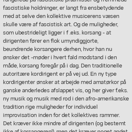
fascistiske holdninger, er langt fra ensbetydende
med at selve den kollektive musicerens væsen
skulle være af fascistisk art. Og de muligheder,
som ubestrideligt ligger i f .eks. korsang - at
dirigenten fører en flok umyndiggjorte,
beundrende korsangere derhen, hvor han nu
ønsker det -møder i hvert fald modstand i den
måde, korsang foregår på i dag. Den traditionelle
autoritære kordirigent er på vej ud. En ny type
kordirigenter ønsker at arbejde med amatørkor på
ganske anderledes afslappet vis, og her giver f.eks.
ny musik og musik med rod i den afro-amerikanske
tradition rige muligheder for individuel
improvisation inden for det kollektives rammer.
Det kræver ikke mindre af dirigenten (og bestemt
ikke af korsangeren!), men det kræver noget andet