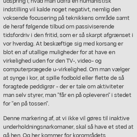
udspring i, hvad man udfra en humanistisk
indstilling vil kalde noget negativt, nemlig den
voksende focusering på teknikkens område samt
de heraf følgende tilbud om passiviserende
tidsfordriv i den fritid, som er så skarpt afgrænset i
vor hverdag. At beskæftige sig med korsang er
blot en af utallige muligheder for at have en
virkelighed uden for den TV-, video- og
computerprægede u-virkelighed. Om man vælger
at synge i kor, at spille fodbold eller flette de så
foragtede peddigrør - der er tale om aktiviteter
man selv styrer, man "får en på opleveren" i stedet
for "en på tossen".
Denne markering af, at vi ikke vil gøres til inaktive
underholdningsnarkomaner, skal så have et sted at
gå hen. Og her kommer for korområdets