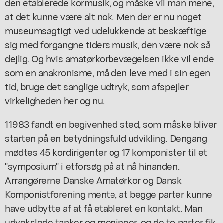
den etablerede kormusik, og måske vil man mene,
at det kunne være alt nok. Men der er nu noget
museumsagtigt ved udelukkende at beskæftige
sig med forgangne tiders musik, den være nok så
dejlig. Og hvis amatørkorbevægelsen ikke vil ende
som en anakronisme, må den leve med i sin egen
tid, bruge det sanglige udtryk, som afspejler
virkeligheden her og nu.
11983 fandt en begivenhed sted, som måske bliver
starten på en betydningsfuld udvikling. Dengang
mødtes 45 kordirigenter og 17 komponister til et
"symposium" i etforsøg på at nå hinanden.
Arrangørerne Danske Amatørkor og Dansk
Komponistforening mente, at begge parter kunne
have udbytte af at få etableret en kontakt. Man
udvekslede tanker og meninger, og de to parter fik