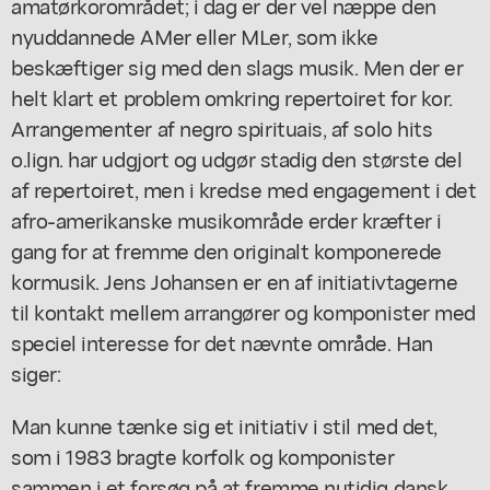
amatørkorområdet; i dag er der vel næppe den
nyuddannede AMer eller MLer, som ikke
beskæftiger sig med den slags musik. Men der er
helt klart et problem omkring repertoiret for kor.
Arrangementer af negro spirituais, af solo hits
o.lign. har udgjort og udgør stadig den største del
af repertoiret, men i kredse med engagement i det
afro-amerikanske musikområde erder kræfter i
gang for at fremme den originalt komponerede
kormusik. Jens Johansen er en af initiativtagerne
til kontakt mellem arrangører og komponister med
speciel interesse for det nævnte område. Han
siger:
Man kunne tænke sig et initiativ i stil med det,
som i 1983 bragte korfolk og komponister
sammen i et forsøg på at fremme nutidig dansk