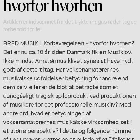
hvorfor hvorhen
Artiklen er indscannet fra det trykte magasin; der tages
forbehold for fejl
BRED MUSIK l. Korbevægelsen - hvorfor hvorhen?
Det er nu ca. 10 år siden Danmark fik en Musiklov.
Ikke mindst Amatørmusiklivet synes at have nydt
godt af dette tiltag. Har voksenamatørernes
musikalske udfoldelser betydning for andre end
dem selv, eller er de blot at betragte som et
uundgåeligt tragisk spildprodukt ved produktionen
af musikere for det professionelle musikliv? Med
andre ord, hvad er betydningen af
voksenamatørernes musikalske virksomhed set i
et større perspektiv? l dette og følgende nummer
af DMT prøver vi attegne et billede af et ""folkeligt