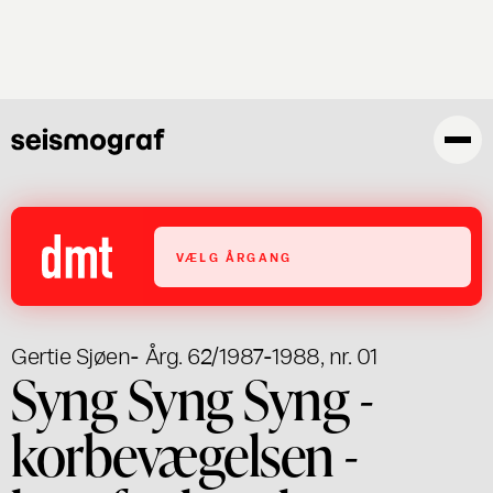
Gå
til
hovedindhold
VÆLG ÅRGANG
Gertie Sjøen
- Årg. 62/1987-1988, nr. 01
Syng Syng Syng -
korbevægelsen -