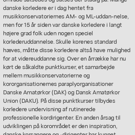
danske korledere er i dag hentet fra
musikkonservatoriernes AM- og ML-uddan-nelse,
men for 15 år siden var danske korledere i langt
højere grad folk uden nogen speciel
korlederuddannelse. Skulle korenes standard
hæves, måtte disse korledere altså have mulighed
for at videreuddanne sig. Over en årrække har nu
kørt de såkaldte punktkurser, et samarbejde
mellem musikkonservatorierne og
kororganisationernes paraplyorganisationer
Danske Amatørkor (DAK) og Dansk Amatørkor
Union (DAKU). På disse punktkurser tilbydes
korledere undervisning af rutinerede
professionelle kordirigenter. En anden årsag til
udviklingen på korområdet er den inspiration,
danske korsangere og -dirigenter har kunnet