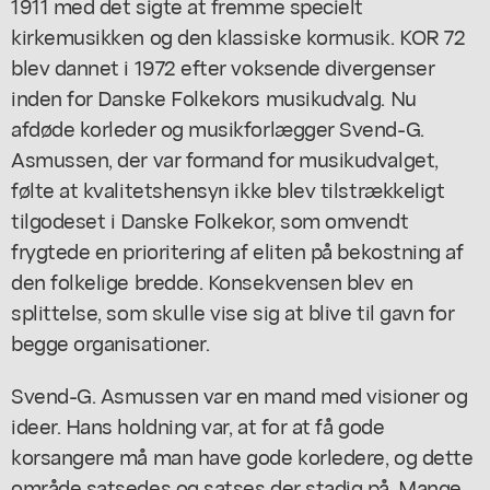
1911 med det sigte at fremme specielt
kirkemusikken og den klassiske kormusik. KOR 72
blev dannet i 1972 efter voksende divergenser
inden for Danske Folkekors musikudvalg. Nu
afdøde korleder og musikforlægger Svend-G.
Asmussen, der var formand for musikudvalget,
følte at kvalitetshensyn ikke blev tilstrækkeligt
tilgodeset i Danske Folkekor, som omvendt
frygtede en prioritering af eliten på bekostning af
den folkelige bredde. Konsekvensen blev en
splittelse, som skulle vise sig at blive til gavn for
begge organisationer.
Svend-G. Asmussen var en mand med visioner og
ideer. Hans holdning var, at for at få gode
korsangere må man have gode korledere, og dette
område satsedes og satses der stadig på. Mange