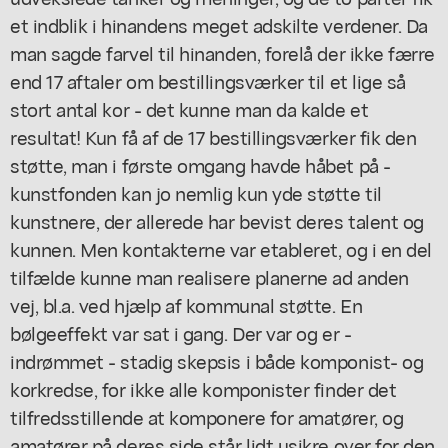
et indblik i hinandens meget adskilte verdener. Da
man sagde farvel til hinanden, forelå der ikke færre
end 17 aftaler om bestillingsværker til et lige så
stort antal kor - det kunne man da kalde et
resultat! Kun få af de 17 bestillingsværker fik den
støtte, man i første omgang havde håbet på -
kunstfonden kan jo nemlig kun yde støtte til
kunstnere, der allerede har bevist deres talent og
kunnen. Men kontakterne var etableret, og i en del
tilfælde kunne man realisere planerne ad anden
vej, bl.a. ved hjælp af kommunal støtte. En
bølgeeffekt var sat i gang. Der var og er -
indrømmet - stadig skepsis i både komponist- og
korkredse, for ikke alle komponister finder det
tilfredsstillende at komponere for amatører, og
amatører på deres side står lidt usikre over for den