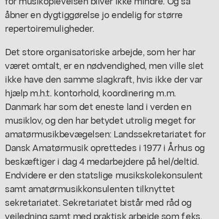
for musikoplevelsen bliver ikke mindre. Og så
åbner en dygtiggørelse jo endelig for større
repertoiremuligheder.
Det store organisatoriske arbejde, som her har
været omtalt, er en nødvendighed, men ville slet
ikke have den samme slagkraft, hvis ikke der var
hjælp m.h.t. kontorhold, koordinering m.m.
Danmark har som det eneste land i verden en
musiklov, og den har betydet utrolig meget for
amatørmusikbevægelsen: Landssekretariatet for
Dansk Amatørmusik oprettedes i 1977 i Århus og
beskæftiger i dag 4 medarbejdere på hel/deltid.
Endvidere er den statslige musikskolekonsulent
samt amatørmusikkonsulenten tilknyttet
sekretariatet. Sekretariatet bistår med råd og
vejledning samt med praktisk arbejde som f.eks.