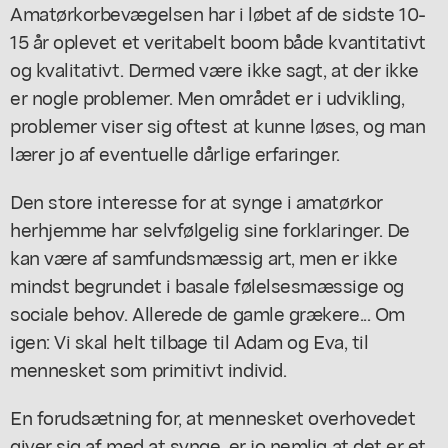
Amatørkorbevægelsen har i løbet af de sidste 10-
15 år oplevet et veritabelt boom både kvantitativt
og kvalitativt. Dermed være ikke sagt, at der ikke
er nogle problemer. Men området er i udvikling,
problemer viser sig oftest at kunne løses, og man
lærer jo af eventuelle dårlige erfaringer.
Den store interesse for at synge i amatørkor
herhjemme har selvfølgelig sine forklaringer. De
kan være af samfundsmæssig art, men er ikke
mindst begrundet i basale følelsesmæssige og
sociale behov. Allerede de gamle grækere... Om
igen: Vi skal helt tilbage til Adam og Eva, til
mennesket som primitivt individ.
En forudsætning for, at mennesket overhovedet
giver sig af med at synge, er jo nemlig at det er et