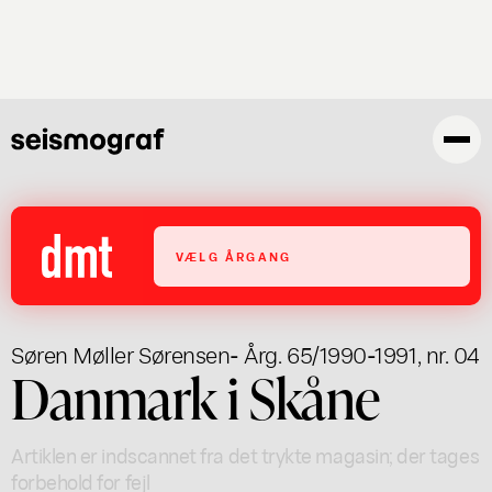
Gå
til
hovedindhold
VÆLG ÅRGANG
Søren Møller Sørensen
- Årg. 65/1990-1991, nr. 04
Danmark i Skåne
Artiklen er indscannet fra det trykte magasin; der tages
forbehold for fejl