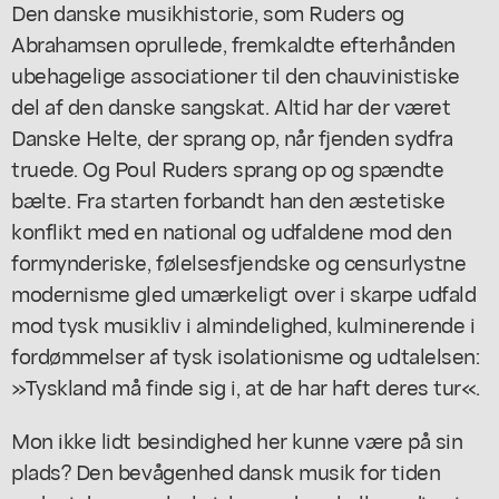
Den danske musikhistorie, som Ruders og
Abrahamsen oprullede, fremkaldte efterhånden
ubehagelige associationer til den chauvinistiske
del af den danske sangskat. Altid har der været
Danske Helte, der sprang op, når fjenden sydfra
truede. Og Poul Ruders sprang op og spændte
bælte. Fra starten forbandt han den æstetiske
konflikt med en national og udfaldene mod den
formynderiske, følelsesfjendske og censurlystne
modernisme gled umærkeligt over i skarpe udfald
mod tysk musikliv i almindelighed, kulminerende i
fordømmelser af tysk isolationisme og udtalelsen:
»Tyskland må finde sig i, at de har haft deres tur«.
Mon ikke lidt besindighed her kunne være på sin
plads? Den bevågenhed dansk musik for tiden