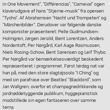
in One Movement", "Différencias", "Carneval" ogen
klaverudgave af hans "Stjerne-musik" fra operaen
"Tycho". Af Abrahamsen "Nacht und Trompeten" og
"Märchenbilder". Derudover var følgende danske
komponister præsenteret: Pelle Gudmundsen-
Holmgren, Jørgen Jersild, Bent Lorentzen, Anders
Nordentoft, Per Nørgård, Karl Aage Rasmussen,
Niels Rosing-Schow, Bent Sørensen og Leif Thybo.
Per Nørgård var bemærkelsesværdigt beskedent
repræsenteret i programmet. Først lørdag nat var
han på, med den store slagtøjssolo "I Ching" og
med sin parafrase over Beatles' "Blackbird", som
Jan Wallgren, overfor et champagnedrikkende og
jordnøddetyggende publikum, hyggepianistisk
modstillede sin egen fantaseren over samme
tema.