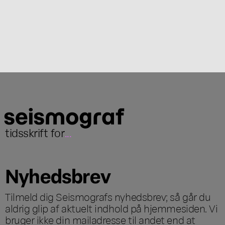
tidsskrift for
...
Nyhedsbrev
Tilmeld dig Seismografs nyhedsbrev; så går du
aldrig glip af aktuelt indhold på hjemmesiden. Vi
bruger ikke din mailadresse til andet end at