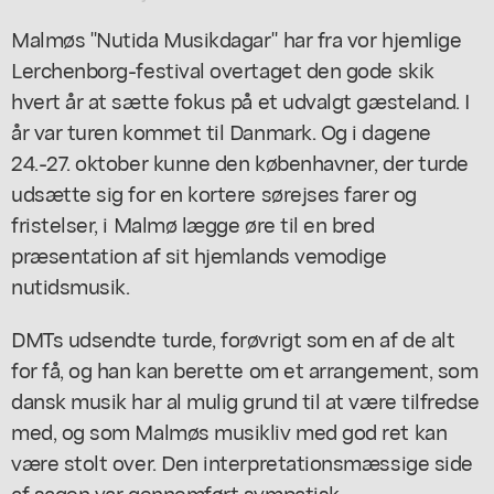
Malmøs "Nutida Musikdagar" har fra vor hjemlige
Lerchenborg-festival overtaget den gode skik
hvert år at sætte fokus på et udvalgt gæsteland. I
år var turen kommet til Danmark. Og i dagene
24.-27. oktober kunne den københavner, der turde
udsætte sig for en kortere sørejses farer og
fristelser, i Malmø lægge øre til en bred
præsentation af sit hjemlands vemodige
nutidsmusik.
DMTs udsendte turde, forøvrigt som en af de alt
for få, og han kan berette om et arrangement, som
dansk musik har al mulig grund til at være tilfredse
med, og som Malmøs musikliv med god ret kan
være stolt over. Den interpretationsmæssige side
af sagen var gennemført sympatisk.