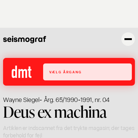
Gå
til
hovedindhold
VÆLG ÅRGANG
Wayne Siegel
- Årg. 65/1990-1991, nr. 04
Deus ex machina
Artiklen er indscannet fra det trykte magasin; der tages
forbehold for fejl