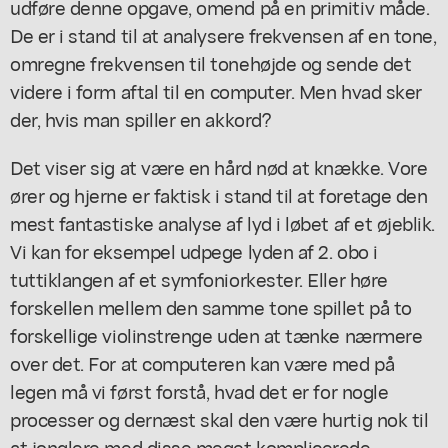
udføre denne opgave, omend på en primitiv måde.
De er i stand til at analysere frekvensen af en tone,
omregne frekvensen til tonehøjde og sende det
videre i form aftal til en computer. Men hvad sker
der, hvis man spiller en akkord?
Det viser sig at være en hård nød at knække. Vore
ører og hjerne er faktisk i stand til at foretage den
mest fantastiske analyse af lyd i løbet af et øjeblik.
Vi kan for eksempel udpege lyden af 2. obo i
tuttiklangen af et symfoniorkester. Eller høre
forskellen mellem den samme tone spillet på to
forskellige violinstrenge uden at tænke nærmere
over det. For at computeren kan være med på
legen må vi først forstå, hvad det er for nogle
processer og dernæst skal den være hurtig nok til
at jonglere med disse meget komplicerede