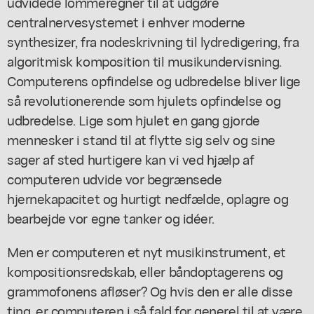
udvidede lommeregner til at udgøre
centralnervesystemet i enhver moderne
synthesizer, fra nodeskrivning til lydredigering, fra
algoritmisk komposition til musikundervisning.
Computerens opfindelse og udbredelse bliver lige
så revolutionerende som hjulets opfindelse og
udbredelse. Lige som hjulet en gang gjorde
mennesker i stand til at flytte sig selv og sine
sager af sted hurtigere kan vi ved hjælp af
computeren udvide vor begrænsede
hjernekapacitet og hurtigt nedfælde, oplagre og
bearbejde vor egne tanker og idéer.
Men er computeren et nyt musikinstrument, et
kompositionsredskab, eller båndoptagerens og
grammofonens afløser? Og hvis den er alle disse
ting, er computeren i så fald for generel til at være