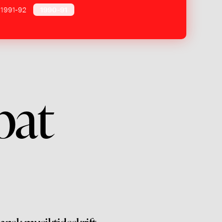
1991-92
1990-91
bat