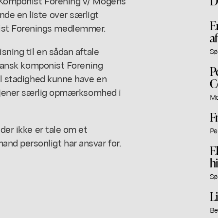
D
k Komponist Forening v/ Mogens
de en liste over særligt
E
ist Forenings medlemmer.
af
sning til en sådan aftale
Sø
. Dansk komponist Forening
P
til stadighed kunne have en
C
ortjener særlig opmærksomhed i
Mo
F
der ikke er tale om et
Pe
nd personligt har ansvar for.
E
h
Sø
L
Be