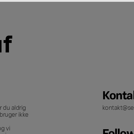
Konta
 du aldrig
kontakt@se
bruger ikke
g vi
Follo