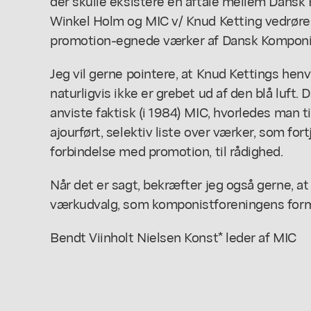
der skulle eksistere en aftale mellem Dans
Winkel Holm og MIC v/ Knud Ketting vedrøren
promotion-egnede værker af Dansk Kompon
Jeg vil gerne pointere, at Knud Kettings henvi
naturligvis ikke er grebet ud af den blå luft
anviste faktisk (i 1984) MIC, hvorledes man 
ajourført, selektiv liste over værker, som f
forbindelse med promotion, til rådighed.
Når det er sagt, bekræfter jeg også gerne, at 
værkudvalg, som komponistforeningens forma
Bendt Viinholt Nielsen Konst* leder af MIC