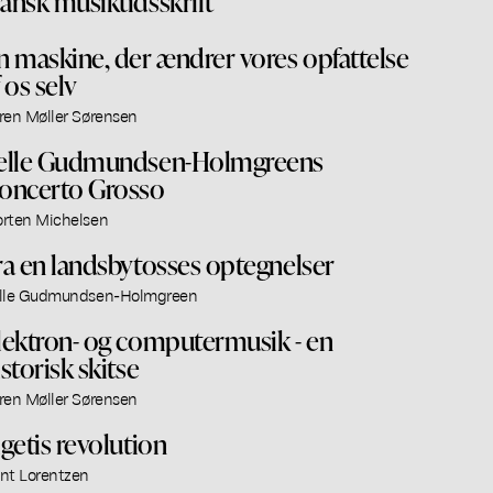
ansk musiktidsskrift
n maskine, der ændrer vores opfattelse
 os selv
ren Møller Sørensen
elle Gudmundsen-Holmgreens
oncerto Grosso
rten Michelsen
ra en landsbytosses optegnelser
lle Gudmundsen-Holmgreen
lektron- og computermusik - en
istorisk skitse
ren Møller Sørensen
igetis revolution
nt Lorentzen