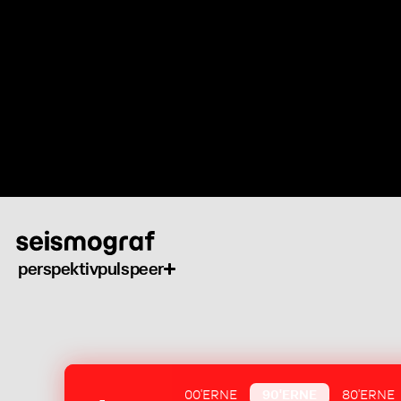
Gå
til
hovedindhold
perspektiv
puls
peer
00'ERNE
90'ERNE
80'ERNE