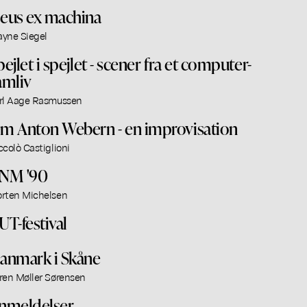
eus ex machina
yne Siegel
pejlet i spejlet - scener fra et computer-
amliv
rl Aage Rasmussen
m Anton Webern - en improvisation
ccolò Castiglioni
NM '90
rten Michelsen
UT-festival
anmark i Skåne
ren Møller Sørensen
nmeldelser