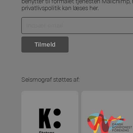
benytter til formålet tjenesten Mailchimp, 
privatlivspolitik kan læses
her
.
Seismograf støttes af: