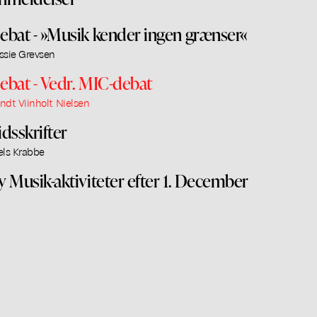
ebat - »Musik kender ingen grænser«
ssie Grevsen
ebat - Vedr. MIC-debat
ndt Viinholt Nielsen
idsskrifter
els Krabbe
y Musik-aktiviteter efter 1. December