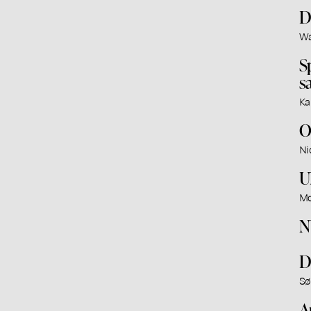
D
Wa
S
s
Ka
O
Ni
U
Mo
N
D
Sø
A