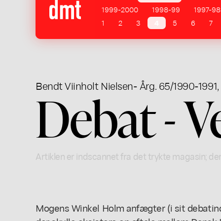
1999-2000
1998-99
1997-98
1
2
3
4
5
6
7
Bendt Viinholt Nielsen
- Årg. 65/1990-1991, 
Debat - V
Artiklen er indscannet fra det trykte magasin; der
Mogens Winkel Holm anfægter (i sit debatin