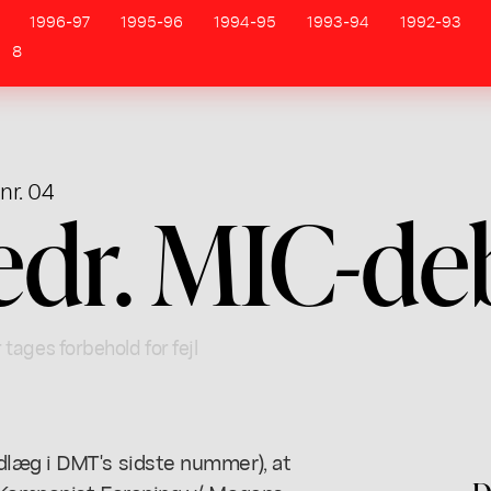
1996-97
1995-96
1994-95
1993-94
1992-93
8
nr. 04
edr. MIC-de
 tages forbehold for fejl
dlæg i DMT's sidste nummer), at