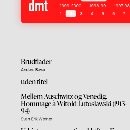
1999-2000
1998-99
1997-98
1
2
3
4
5
6
7
Brudflader
Anders Beyer
uden titel
Mellem Auschwitz og Venedig.
Hommage à Witold Lutoslawski (1913-
94)
Sven Erik Werner