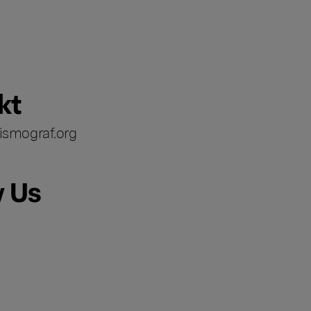
kt
ismograf.org
w Us