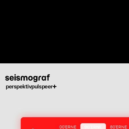
Gå
til
hovedindhold
perspektiv
puls
peer
00'ERNE
90'ERNE
80'ERNE