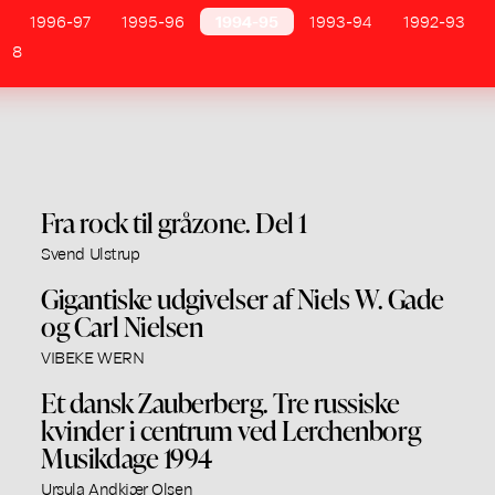
1996-97
1995-96
1994-95
1993-94
1992-93
8
Fra rock til gråzone. Del 1
Svend Ulstrup
Gigantiske udgivelser af Niels W. Gade
og Carl Nielsen
VIBEKE WERN
Et dansk Zauberberg. Tre russiske
kvinder i centrum ved Lerchenborg
Musikdage 1994
Ursula Andkjær Olsen