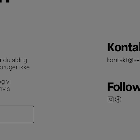
Konta
 du aldrig
kontakt@se
bruger ikke
g vi
Follo
hvis