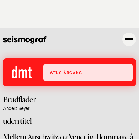
Skip
to
main
content
VÆLG ÅRGANG
Brudflader
Anders Beyer
uden titel
Mellem Auschwitz og Venedig. Hommage à