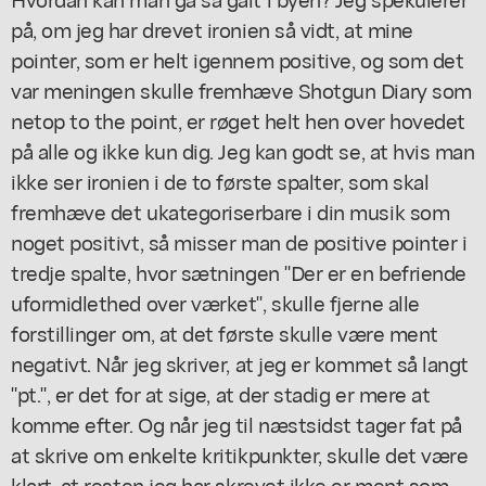
på, om jeg har drevet ironien så vidt, at mine
pointer, som er helt igennem positive, og som det
var meningen skulle fremhæve
Shotgun Diary
som
netop to the point, er røget helt hen over hovedet
på alle og ikke kun dig. Jeg kan godt se, at hvis man
ikke ser ironien i de to første spalter, som skal
fremhæve det ukategoriserbare i din musik som
noget positivt, så misser man de positive pointer i
tredje spalte, hvor sætningen "Der er en befriende
uformidlethed over værket", skulle fjerne alle
forstillinger om, at det første skulle være ment
negativt. Når jeg skriver, at jeg er kommet så langt
"pt.", er det for at sige, at der stadig er mere at
komme efter. Og når jeg til næstsidst tager fat på
at skrive om enkelte kritikpunkter, skulle det være
klart, at resten jeg har skrevet ikke er ment som