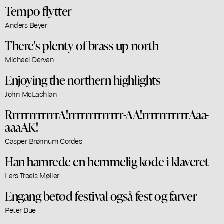
Tempo flytter
Anders Beyer
There's plenty of brass up north
Michael Dervan
Enjoying the northern highlights
John McLachlan
RrrrrrrrrrrrA!rrrrrrrrrrrrr-AA!rrrrrrrrrrrAaa-
aaaAK!
Casper Brønnum Cordes
Han hamrede en hemmelig kode i klaveret
Lars Troels Møller
Engang betød festival også fest og farver
Peter Due