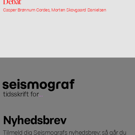
Debat
Casper Brønnum Cordes, Morten Skovgaard Danielsen
tidsskrift for
...
Nyhedsbrev
Tilmeld dig Seismografs nyhedsbrev; så går du