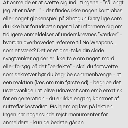
At anmelde er at sætte sig ind i tingene - "så langt
jeg pt er nået ..." - der findes ikke nogen kontrabas
eller noget glokenspiel på
Shotgun Diary
lige som
du ikke har forudsætninger til at informere dig om
tidligere anmeldelser af underskrevnes "værker" -
hvordan overhovedet referere til
No Weapons ...
som et værk? Det er et one-take din skide
svagtænker og der er ikke tale om noget mord
eller forsøg på det "perfekte" - skal du fortsætte
som sekretær bør du begribe sammenhænge - at
een reaktion (læs om min første cd) - begribe det
usædvanlige i at blive udnævnt som emblematisk
for en generation - du er ikke engang kommet af
sutteflaskestadiet. Pis hjem og læs på lektien.
Ingen har nogensinde rejst monumenter for
anmeldere - kun de bedste går an.