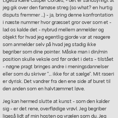
jeg gik over den famøse streg (so what? en hurtig
disputs fremmer ...) - ja, bring denne konfrontation
i næste nummer hvor græsset gror over som et -
lad os kalde det - nybrud mellem anmelder og
objekt for hvad jeg egentlig gjorde var at reagere
som anmelder selv på hvad jeg stadig ikke
begriber som dine pointer. Måske man i din/min
position skulle veksle ord før ordet i dets - tilstået
- nøgne pragt bringes andre i meningsdannelser
eller som du skriver "... ikke for at sælge". Mit raseri
er dyrisk. Det vandrer fra den ene side af buret til
den anden som en halvtæmmet løve.
Jeg kan hermed slutte at kunst - som den kalder
sig - er det rene, overflødige vrøvl. Jeg begriber
ligeså lidt af min hosten og vrælen som du. Jeg