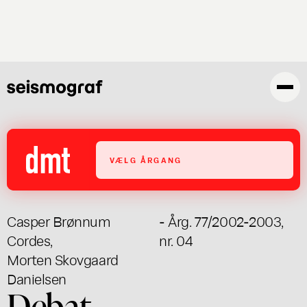
Gå
til
hovedindhold
VÆLG ÅRGANG
Casper Brønnum
- Årg. 77/2002-2003,
Cordes
,
nr. 04
Morten Skovgaard
Danielsen
Debat