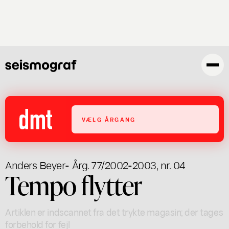
Gå
til
hovedindhold
VÆLG ÅRGANG
Anders Beyer
- Årg. 77/2002-2003, nr. 04
Tempo flytter
Artiklen er indscannet fra det trykte magasin; der tages
forbehold for fejl