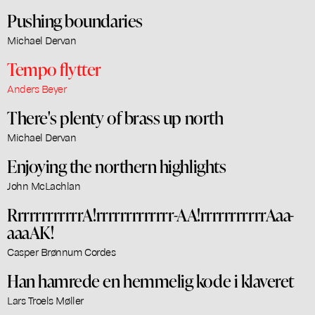
Pushing boundaries
Michael Dervan
Tempo flytter
Anders Beyer
There's plenty of brass up north
Michael Dervan
Enjoying the northern highlights
John McLachlan
RrrrrrrrrrrrA!rrrrrrrrrrrrr-AA!rrrrrrrrrrrAaa-
aaaAK!
Casper Brønnum Cordes
Han hamrede en hemmelig kode i klaveret
Lars Troels Møller