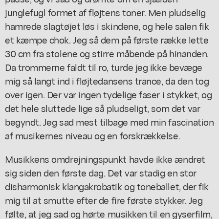
junglefugl formet af fløjtens toner. Men pludselig
hamrede slagtøjet løs i skindene, og hele salen fik
et kæmpe chok. Jeg så dem på første række lette
30 cm fra stolene og stirre måbende på hinanden.
Da trommerne faldt til ro, turde jeg ikke bevæge
mig så langt ind i fløjtedansens trance, da den tog
over igen. Der var ingen tydelige faser i stykket, og
det hele sluttede lige så pludseligt, som det var
begyndt. Jeg sad mest tilbage med min fascination
af musikernes niveau og en forskrækkelse.
Musikkens omdrejningspunkt havde ikke ændret
sig siden den første dag. Det var stadig en stor
disharmonisk klangakrobatik og toneballet, der fik
mig til at smutte efter de fire første stykker. Jeg
følte, at jeg sad og hørte musikken til en gyserfilm,