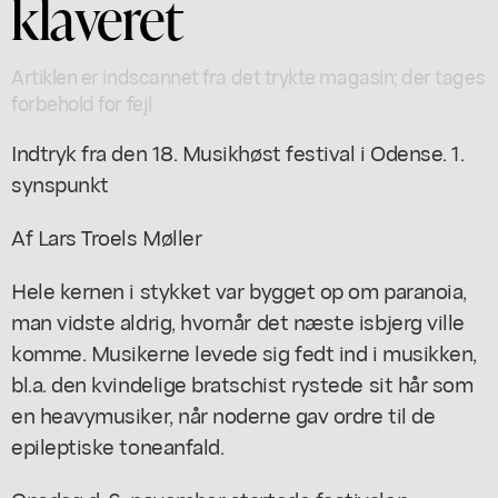
klaveret
Artiklen er indscannet fra det trykte magasin; der tages
forbehold for fejl
Indtryk fra den 18. Musikhøst festival i Odense. 1.
synspunkt
Af Lars Troels Møller
Hele kernen i stykket var bygget op om paranoia,
man vidste aldrig, hvornår det næste isbjerg ville
komme. Musikerne levede sig fedt ind i musikken,
bl.a. den kvindelige bratschist rystede sit hår som
en heavymusiker, når noderne gav ordre til de
epileptiske toneanfald.