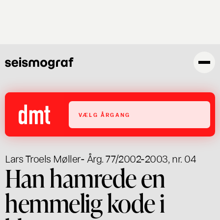
Gå
til
hovedindhold
VÆLG ÅRGANG
Lars Troels Møller
- Årg. 77/2002-2003, nr. 04
Han hamrede en
hemmelig kode i