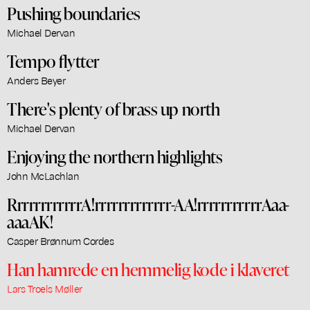
Pushing boundaries
Michael Dervan
Tempo flytter
Anders Beyer
There's plenty of brass up north
Michael Dervan
Enjoying the northern highlights
John McLachlan
RrrrrrrrrrrrA!rrrrrrrrrrrrr-AA!rrrrrrrrrrrAaa-
aaaAK!
Casper Brønnum Cordes
Han hamrede en hemmelig kode i klaveret
Lars Troels Møller