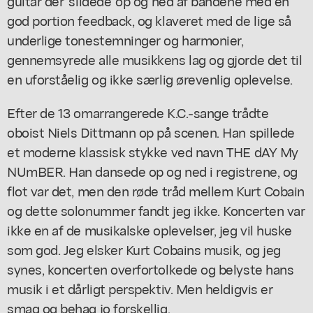
guitar der 'slidede' op og ned af båndene med en
god portion feedback, og klaveret med de lige så
underlige tonestemninger og harmonier,
gennemsyrede alle musikkens lag og gjorde det til
en uforståelig og ikke særlig ørevenlig oplevelse.
Efter de 13 omarrangerede K.C.-sange trådte
oboist Niels Dittmann op på scenen. Han spillede
et moderne klassisk stykke ved navn
THE dAY My
NUmBER
. Han dansede op og ned i registrene, og
flot var det, men den røde tråd mellem Kurt Cobain
og dette solonummer fandt jeg ikke. Koncerten var
ikke en af de musikalske oplevelser, jeg vil huske
som god. Jeg elsker Kurt Cobains musik, og jeg
synes, koncerten overfortolkede og belyste hans
musik i et dårligt perspektiv. Men heldigvis er
smag og behag jo forskellig.