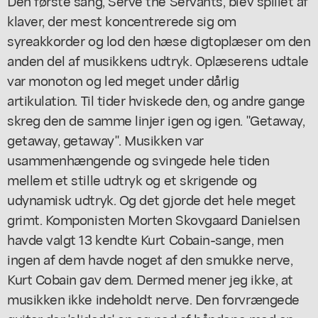
Den første sang,
Serve the Servants
, blev spillet af
klaver, der mest koncentrerede sig om
syreakkorder og lod den hæse digtoplæser om den
anden del af musikkens udtryk. Oplæserens udtale
var monoton og led meget under dårlig
artikulation. Til tider hviskede den, og andre gange
skreg den de samme linjer igen og igen. "Getaway,
getaway, getaway". Musikken var
usammenhængende og svingede hele tiden
mellem et stille udtryk og et skrigende og
udynamisk udtryk. Og det gjorde det hele meget
grimt. Komponisten Morten Skovgaard Danielsen
havde valgt 13 kendte Kurt Cobain-sange, men
ingen af dem havde noget af den smukke nerve,
Kurt Cobain gav dem. Dermed mener jeg ikke, at
musikken ikke indeholdt nerve. Den forvrængede