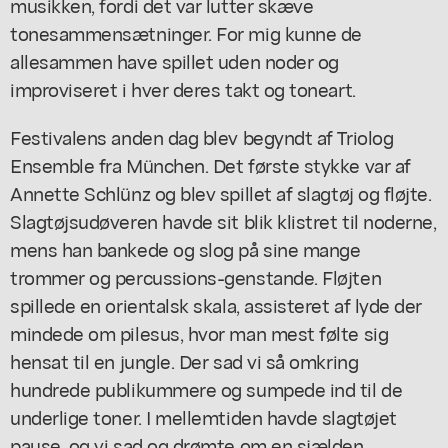
musikken, fordi det var lutter skæve
tonesammensætninger. For mig kunne de
allesammen have spillet uden noder og
improviseret i hver deres takt og toneart.
Festivalens anden dag blev begyndt af Triolog
Ensemble fra München. Det første stykke var af
Annette Schlünz og blev spillet af slagtøj og fløjte.
Slagtøjsudøveren havde sit blik klistret til noderne,
mens han bankede og slog på sine mange
trommer og percussions-genstande. Fløjten
spillede en orientalsk skala, assisteret af lyde der
mindede om pilesus, hvor man mest følte sig
hensat til en jungle. Der sad vi så omkring
hundrede publikummere og sumpede ind til de
underlige toner. I mellemtiden havde slagtøjet
pause, og vi sad og drømte om en sjælden