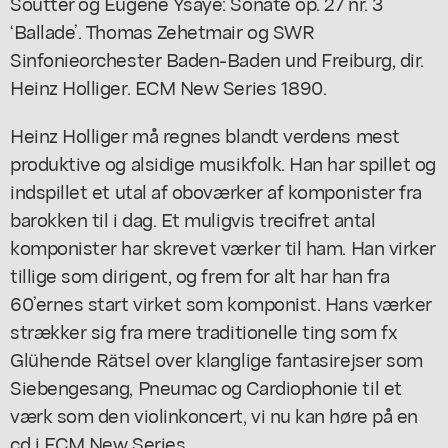
Soutter’
og Eugène Ysaÿe:
Sonate op. 27 nr. 3
‘Ballade’
. Thomas Zehetmair og SWR
Sinfonieorchester Baden-Baden und Freiburg, dir.
Heinz Holliger. ECM New Series 1890.
Heinz Holliger må regnes blandt verdens mest
produktive og alsidige musikfolk. Han har spillet og
indspillet et utal af oboværker af komponister fra
barokken til i dag. Et muligvis trecifret antal
komponister har skrevet værker til ham. Han virker
tillige som dirigent, og frem for alt har han fra
60’ernes start virket som komponist. Hans værker
strækker sig fra mere traditionelle ting som fx
Glühende Rätsel
over klanglige fantasirejser som
Siebengesang, Pneumac
og
Cardiophonie
til et
værk som den violinkoncert, vi nu kan høre på en
cd i
ECM New Series.