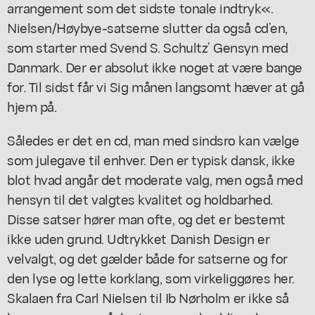
arrangement som det sidste tonale indtryk«.
Nielsen/Høybye-satserne slutter da også cd’en,
som starter med Svend S. Schultz’
Gensyn med
Danmark.
Der er absolut ikke noget at være bange
for. Til sidst får vi
Sig månen langsomt hæver
at gå
hjem på.
Således er det en cd, man med sindsro kan vælge
som julegave til enhver. Den er typisk dansk, ikke
blot hvad angår det moderate valg, men også med
hensyn til det valgtes kvalitet og holdbarhed.
Disse satser hører man ofte, og det er bestemt
ikke uden grund. Udtrykket Danish Design er
velvalgt, og det gælder både for satserne og for
den lyse og lette korklang, som virkeliggøres her.
Skalaen fra Carl Nielsen til Ib Nørholm er ikke så