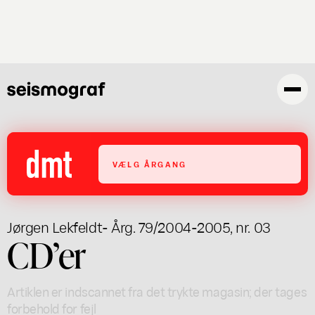
Gå
til
hovedindhold
VÆLG ÅRGANG
Jørgen Lekfeldt
- Årg. 79/2004-2005, nr. 03
CD’er
Artiklen er indscannet fra det trykte magasin; der tages
forbehold for fejl