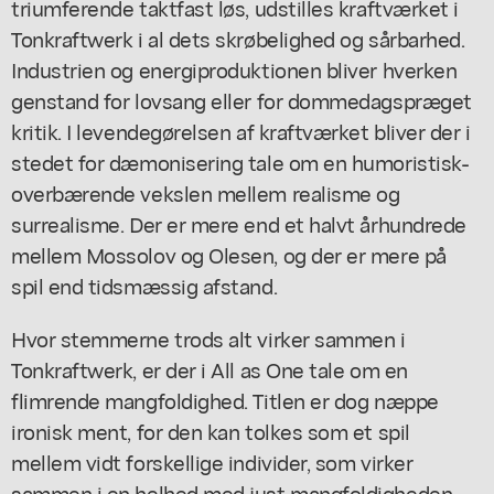
triumferende taktfast løs, udstilles kraftværket i
Tonkraftwerk
i al dets skrøbelighed og sårbarhed.
Industrien og energiproduktionen bliver hverken
genstand for lovsang eller for dommedagspræget
kritik. I levendegørelsen af kraftværket bliver der i
stedet for dæmonisering tale om en humoristisk-
overbærende vekslen mellem realisme og
surrealisme. Der er mere end et halvt århundrede
mellem Mossolov og Olesen, og der er mere på
spil end tidsmæssig afstand.
Hvor stemmerne trods alt virker sammen i
Tonkraftwerk,
er der i
All as One
tale om en
flimrende mangfoldighed. Titlen er dog næppe
ironisk ment, for den kan tolkes som et spil
mellem vidt forskellige individer, som virker
sammen i en helhed med just mangfoldigheden