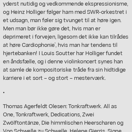
yderst nutidig og vedkommende ekspressionisme,
og Heinz Holliger følger ham med SWR-orkestret i
et udsagn, man føler sig tvunget til at høre igen.
Men man bør ikke gøre det, hvis man er
deprimeret i forvejen, ligesom det ikke kan tilrådes
at høre
Cardiophonie’
, hvis man har tendens til
hjertebanken! I Louis Soutter har Holliger fundet
en åndsfælle, og i denne violinkoncert synes han
at samle de kompositoriske tråde fra sin hidtidige
karriere i et sort – og stort – mesterværk.
•
Thomas Agerfeldt Olesen:
Tonkraftwerk. All as
One, Tonkraftwerk, Dedications, Zwei
Zwölftontänze, Die himmlischen Heerscharen
og
Von Schwelle zu Schwelle.
Helene Gjerris, Signe