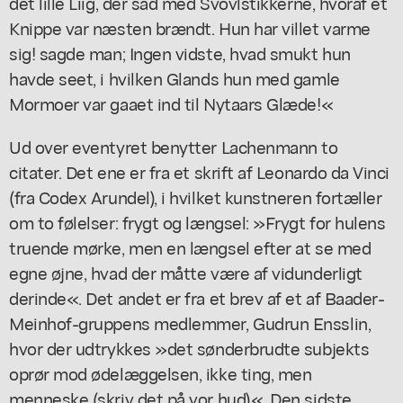
det lille Liig, der sad med Svovlstikkerne, hvoraf et
Knippe var næsten brændt. Hun har villet varme
sig! sagde man; Ingen vidste, hvad smukt hun
havde seet, i hvilken Glands hun med gamle
Mormoer var gaaet ind til Nytaars Glæde!«
Ud over eventyret benytter Lachenmann to
citater. Det ene er fra et skrift af Leonardo da Vinci
(
fra Codex Arundel
), i hvilket kunstneren fortæller
om to følelser: frygt og længsel: »Frygt for hulens
truende mørke, men en længsel efter at se med
egne øjne, hvad der måtte være af vidunderligt
derinde«. Det andet er fra et brev af et af Baader-
Meinhof-gruppens medlemmer, Gudrun Ensslin,
hvor der udtrykkes »det sønderbrudte subjekts
oprør mod ødelæggelsen, ikke ting, men
menneske (skriv det på vor hud)«. Den sidste