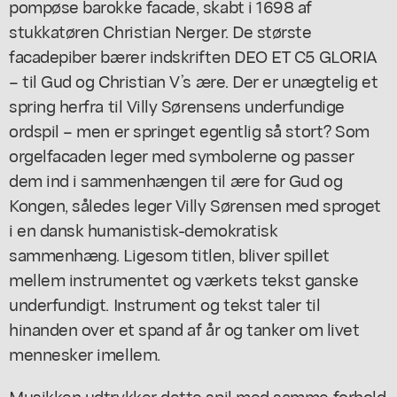
pompøse barokke facade, skabt i 1698 af
stukkatøren Christian Nerger. De største
facadepiber bærer indskriften DEO ET C5 GLORIA
– til Gud og Christian V’s ære. Der er unægtelig et
spring herfra til Villy Sørensens underfundige
ordspil – men er springet egentlig så stort? Som
orgelfacaden leger med symbolerne og passer
dem ind i sammenhængen til ære for Gud og
Kongen, således leger Villy Sørensen med sproget
i en dansk humanistisk-demokratisk
sammenhæng. Ligesom titlen, bliver spillet
mellem instrumentet og værkets tekst ganske
underfundigt. Instrument og tekst taler til
hinanden over et spand af år og tanker om livet
mennesker imellem.
Musikken udtrykker dette spil med samme forhold