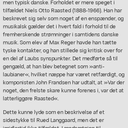
men typisk danske. Forholdet er mere speget i
tilfældet Niels Otto Raasted (1888-1966). Han har
beskrevet sig selv som noget af en enspænder, og
musikalsk gælder det i hvert fald i forhold til de
fremherskende strømninger i samtidens danske
musik. Som elev af Max Reger havde han tætte
tyske kontakter, og han stillede sig kritisk over for
en del af Laubs synspunkter. Det medførte så til
gengæld, at han blev betegnet som »anti-
laubianer«, hvilket næppe har været retfærdigt, og
komponisten John Frandsen har udtalt, at »Var der
noget, den frelste skare kunne forenes i, var det at
latterliggøre Raasted«.
Dette kunne lyde som en beskrivelse af et
sidestykke til Rued Langgaard, men det er
imidlertid ikke tilfældet. I modsætning til