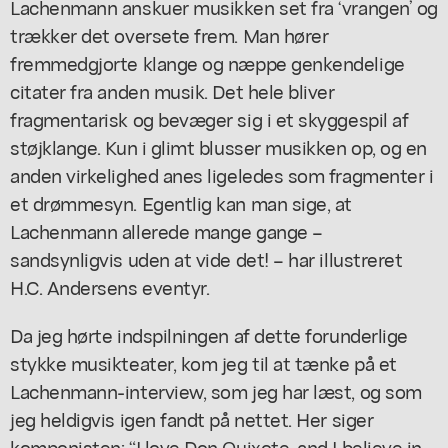
Lachenmann anskuer musikken set fra ‘vrangen’ og
trækker det oversete frem. Man hører
fremmedgjorte klange og næppe genkendelige
citater fra anden musik. Det hele bliver
fragmentarisk og bevæger sig i et skyggespil af
støjklange. Kun i glimt blusser musikken op, og en
anden virkelighed anes ligeledes som fragmenter i
et drømmesyn. Egentlig kan man sige, at
Lachenmann allerede mange gange –
sandsynligvis uden at vide det! – har illustreret
H.C. Andersens eventyr.
Da jeg hørte indspilningen af dette forunderlige
stykke musikteater, kom jeg til at tænke på et
Lachenmann-interview, som jeg har læst, og som
jeg heldigvis igen fandt på nettet. Her siger
komponisten: “I love Don Quixote, and I believe in