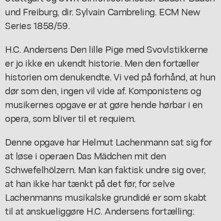
und Freiburg, dir. Sylvain Cambreling. ECM New
Series 1858/59.
H.C. Andersens
Den lille Pige med Svovlstikkerne
er jo ikke en ukendt historie. Men den fortæller
historien om
den
ukendte. Vi ved på forhånd, at hun
dør som den, ingen vil vide af. Komponistens og
musikernes opgave er at gøre hende hørbar i en
opera, som bliver til et requiem.
Denne opgave har Helmut Lachenmann sat sig for
at løse i operaen
Das Mädchen mit den
Schwefelhölzern
. Man kan faktisk undre sig over,
at han ikke har tænkt på det før, for selve
Lachenmanns musikalske grundidé er som skabt
til at anskueliggøre H.C. Andersens fortælling: