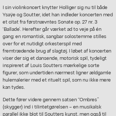
I sin violinkoncert knytter Holliger sig nu til både
Ysaÿe og Soutter, idet han indleder koncerten med
et citat fra førstnævntes
Sonate op. 27 nr. 3
‘Ballade’
. Herefter går værket ad to veje på én
gang: en romantisk, sangbar solostemme stilles
over for et nutidigt orkesterspil med
fremtrædende brug af slagtøj. I løbet af koncerten
viser der sig et dansende, motorisk spil, tydeligt
inspireret af Louis Soutters mærkelige sorte
figurer, som undertiden nærmest ligner ældgamle
hulemalerier med et rituelt spil, som nu ikke mere
kan tydes.
Dette fører videre gennem satsen “Ombres”
(skygger) ind i tilintetgørelsen – en musikalsk
parallel ikke blot til Soutters kunst, men også til