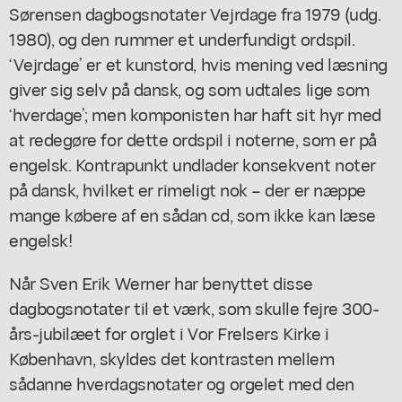
Sørensen dagbogsnotater
Vejrdage
fra 1979 (udg.
1980), og den rummer et underfundigt ordspil.
‘Vejrdage’ er et kunstord, hvis mening ved læsning
giver sig selv på dansk, og som udtales lige som
‘hverdage’; men komponisten har haft sit hyr med
at redegøre for dette ordspil i noterne, som er på
engelsk. Kontrapunkt undlader konsekvent noter
på dansk, hvilket er rimeligt nok – der er næppe
mange købere af en sådan cd, som ikke kan læse
engelsk!
Når Sven Erik Werner har benyttet disse
dagbogsnotater til et værk, som skulle fejre 300-
års-jubilæet for orglet i Vor Frelsers Kirke i
København, skyldes det kontrasten mellem
sådanne hverdagsnotater og orgelet med den