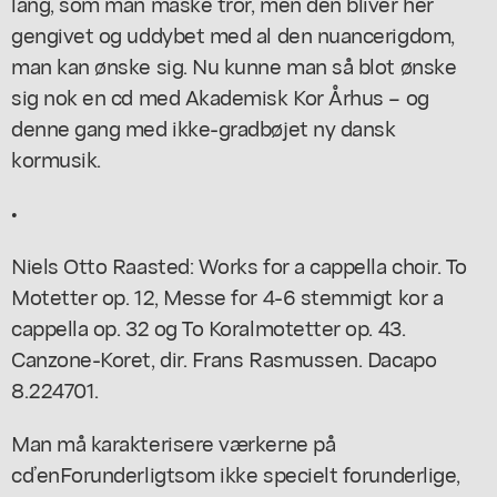
lang, som man måske tror, men den bliver her
gengivet og uddybet med al den nuancerigdom,
man kan ønske sig. Nu kunne man så blot ønske
sig nok en cd med Akademisk Kor Århus – og
denne gang med ikke-gradbøjet ny dansk
kormusik.
•
Niels Otto Raasted:
Works for a cappella choir. To
Motetter op. 12, Messe for 4-6 stemmigt kor a
cappella op. 32 og To Koralmotetter op. 43.
Canzone-Koret, dir. Frans Rasmussen. Dacapo
8.224701.
Man må karakterisere værkerne på
cd’en
Forunderligt
som ikke specielt forunderlige,