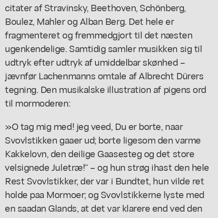
citater af Stravinsky, Beethoven, Schönberg,
Boulez, Mahler og Alban Berg. Det hele er
fragmenteret og fremmedgjort til det næsten
ugenkendelige. Samtidig samler musikken sig til
udtryk efter udtryk af umiddelbar skønhed –
jævnfør Lachenmanns omtale af Albrecht Dürers
tegning. Den musikalske illustration af pigens ord
til mormoderen:
»O tag mig med! jeg veed, Du er borte, naar
Svovlstikken gaaer ud; borte ligesom den varme
Kakkelovn, den deilige Gaasesteg og det store
velsignede Juletræ!“ – og hun strøg ihast den hele
Rest Svovlstikker, der var i Bundtet, hun vilde ret
holde paa Mormoer; og Svovlstikkerne lyste med
en saadan Glands, at det var klarere end ved den