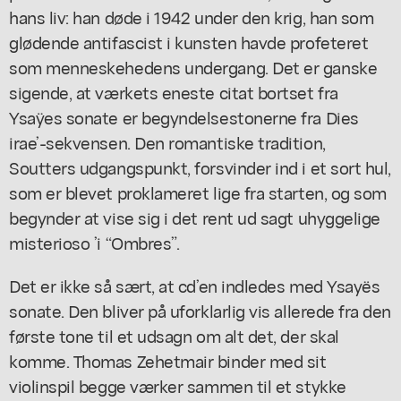
hans liv: han døde i 1942 under den krig, han som
glødende antifascist i kunsten havde profeteret
som menneskehedens undergang. Det er ganske
sigende, at værkets eneste citat bortset fra
Ysaÿes sonate er begyndelsestonerne fra
Dies
irae’
-sekvensen. Den romantiske tradition,
Soutters udgangspunkt, forsvinder ind i et sort hul,
som er blevet proklameret lige fra starten, og som
begynder at vise sig i det rent ud sagt uhyggelige
misterioso ’
i “Ombres”.
Det er ikke så sært, at cd’en indledes med Ysayës
sonate. Den bliver på uforklarlig vis allerede fra den
første tone til et udsagn om alt det, der skal
komme. Thomas Zehetmair binder med sit
violinspil begge værker sammen til et stykke