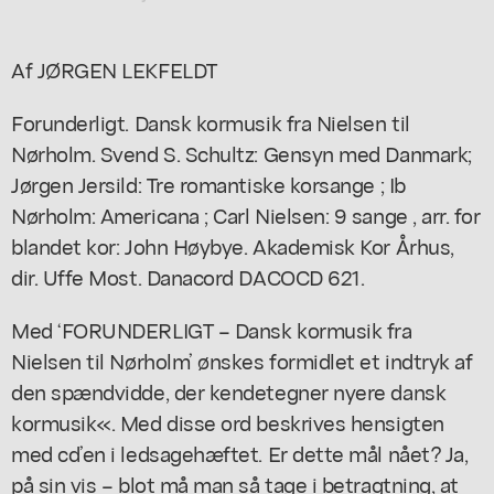
Af JØRGEN LEKFELDT
Forunderligt. Dansk kormusik fra Nielsen til
Nørholm.
Svend S. Schultz
: Gensyn med Danmark;
Jørgen Jersild
: Tre romantiske korsange
; Ib
Nørholm
: Americana
; Carl Nielsen
: 9 sange
, arr. for
blandet kor: John Høybye. Akademisk Kor Århus,
dir. Uffe Most. Danacord DACOCD 621.
Med ‘FORUNDERLIGT – Dansk kormusik fra
Nielsen til Nørholm’ ønskes formidlet et indtryk af
den spændvidde, der kendetegner nyere dansk
kormusik«. Med disse ord beskrives hensigten
med cd’en i ledsagehæftet. Er dette mål nået? Ja,
på sin vis – blot må man så tage i betragtning, at