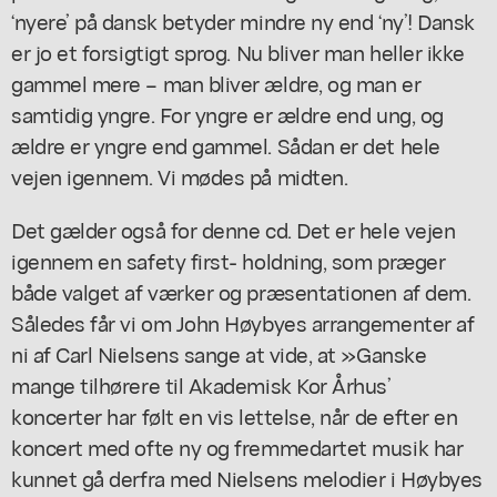
‘nyere’ på dansk betyder mindre ny end ‘ny’! Dansk
er jo et forsigtigt sprog. Nu bliver man heller ikke
gammel mere – man bliver ældre, og man er
samtidig yngre. For yngre er ældre end ung, og
ældre er yngre end gammel. Sådan er det hele
vejen igennem. Vi mødes på midten.
Det gælder også for denne cd. Det er hele vejen
igennem en
safety first-
holdning, som præger
både valget af værker og præsentationen af dem.
Således får vi om John Høybyes arrangementer af
ni af Carl Nielsens sange at vide, at »Ganske
mange tilhørere til Akademisk Kor Århus’
koncerter har følt en vis lettelse, når de efter en
koncert med ofte ny og fremmedartet musik har
kunnet gå derfra med Nielsens melodier i Høybyes