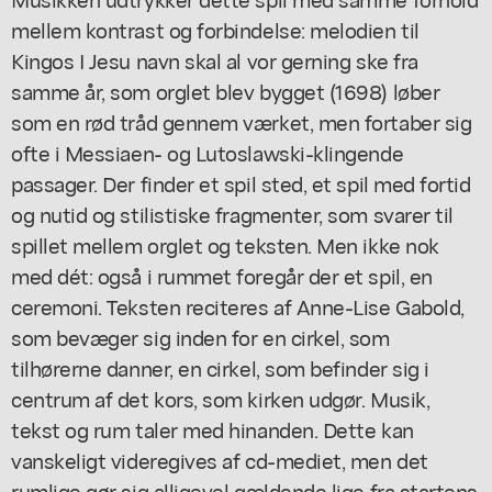
mellem kontrast og forbindelse: melodien til
Kingos
I Jesu navn skal al vor gerning ske
fra
samme år, som orglet blev bygget (1698) løber
som en rød tråd gennem værket, men fortaber sig
ofte i Messiaen- og Lutoslawski-klingende
passager. Der finder et spil sted, et spil med fortid
og nutid og stilistiske fragmenter, som svarer til
spillet mellem orglet og teksten. Men ikke nok
med dét: også i rummet foregår der et spil, en
ceremoni. Teksten reciteres af Anne-Lise Gabold,
som bevæger sig inden for en cirkel, som
tilhørerne danner, en cirkel, som befinder sig i
centrum af det kors, som kirken udgør. Musik,
tekst og rum taler med hinanden. Dette kan
vanskeligt videregives af cd-mediet, men det
rumlige gør sig alligevel gældende lige fra startens