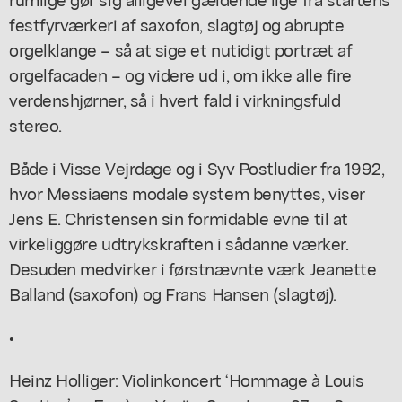
festfyrværkeri af saxofon, slagtøj og abrupte
orgelklange – så at sige et nutidigt portræt af
orgelfacaden – og videre ud i, om ikke alle fire
verdenshjørner, så i hvert fald i virkningsfuld
stereo.
Både i
Visse Vejrdage
og i
Syv Postludier
fra 1992,
hvor Messiaens modale system benyttes, viser
Jens E. Christensen sin formidable evne til at
virkeliggøre udtrykskraften i sådanne værker.
Desuden medvirker i førstnævnte værk Jeanette
Balland (saxofon) og Frans Hansen (slagtøj).
•
Heinz Holliger:
Violinkoncert ‘Hommage à Louis