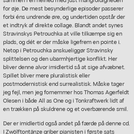
for øje. De mest besynderlige episoder passerer
forbi éns undrende øre, og undertiden opstår der
et indtryk af direkte collage. Blandt andet synes
Stravinskys
Petrouchka
at ville tilkæmpe sig en
plads, og dét er der måske ligefrem en pointe i.
Netop i
Petrouchka
anskueliggør Stravinsky
splittelsen og den ubarmhjertige konflikt. Her
bliver denne alvor imidlertid så at sige afvæbnet.
Spillet bliver mere pluralistisk eller
postmodernistisk end surrealistisk. Måske tager
jeg fejl, men jeg fornemmer hos Thomas Agerfeldt
Olesen i både
All as One
og i
Tonkraftwerk
lidt af
en trækken på skuldrene og et overbærende smil.
Der er imidlertid også andet på færde på denne cd.
I
Zwölftontänze
griber pianisten i første sats