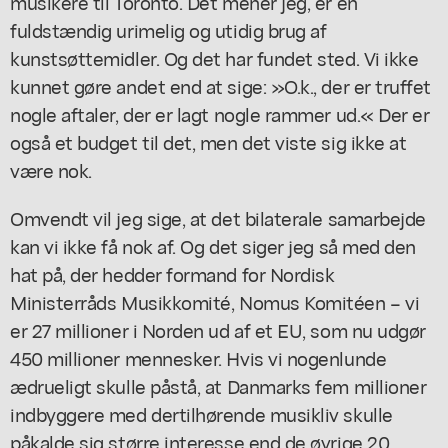
musikere til Toronto. Det mener jeg, er en
fuldstændig urimelig og utidig brug af
kunstsøttemidler. Og det har fundet sted. Vi ikke
kunnet gøre andet end at sige: »O.k., der er truffet
nogle aftaler, der er lagt nogle rammer ud.« Der er
også et budget til det, men det viste sig ikke at
være nok.
Omvendt vil jeg sige, at det bilaterale samarbejde
kan vi ikke få nok af. Og det siger jeg så med den
hat på, der hedder formand for Nordisk
Ministerråds Musikkomité, Nomus Komitéen – vi
er 27 millioner i Norden ud af et EU, som nu udgør
450 millioner mennesker. Hvis vi nogenlunde
ædrueligt skulle påstå, at Danmarks fem millioner
indbyggere med dertilhørende musikliv skulle
påkalde sig større interesse end de øvrige 20