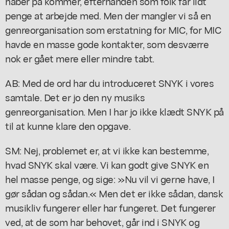
håber på kommer, efterhånden som folk får lidt
penge at arbejde med. Men der mangler vi så en
genreorganisation som erstatning for MIC, for MIC
havde en masse gode kontakter, som desværre
nok er gået mere eller mindre tabt.
AB: Med de ord har du introduceret SNYK i vores
samtale. Det er jo den ny musiks
genreorganisation. Men I har jo ikke klædt SNYK på
til at kunne klare den opgave.
SM: Nej, problemet er, at vi ikke kan bestemme,
hvad SNYK skal være. Vi kan godt give SNYK en
hel masse penge, og sige: »Nu vil vi gerne have, I
gør sådan og sådan.« Men det er ikke sådan, dansk
musikliv fungerer eller har fungeret. Det fungerer
ved, at de som har behovet, går ind i SNYK og