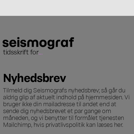
tidsskrift for
...
Nyhedsbrev
Tilmeld dig Seismografs nyhedsbrev; så går du
aldrig glip af aktuelt indhold på hjemmesiden. Vi
bruger ikke din mailadresse til andet end at
sende dig nyhedsbrevet et par gange om
måneden, og vi benytter til formålet tjenesten
Mailchimp, hvis privatlivspolitik kan læses
her
.