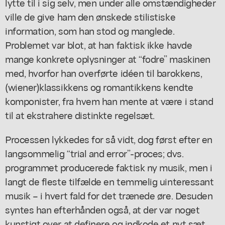
lytte til i sig selv, men under alle omstændigheder
ville de give ham den ønskede stilistiske
information, som han stod og manglede.
Problemet var blot, at han faktisk ikke havde
mange konkrete oplysninger at “fodre” maskinen
med, hvorfor han overførte idéen til barokkens,
(wiener)klassikkens og romantikkens kendte
komponister, fra hvem han mente at være i stand
til at ekstrahere distinkte regelsæt.
Processen lykkedes for så vidt, dog først efter en
langsommelig “trial and error”-proces; dvs.
programmet producerede faktisk ny musik, men i
langt de fleste tilfælde en temmelig uinteressant
musik – i hvert fald for det trænede øre. Desuden
syntes han efterhånden også, at der var noget
kunstigt
over at definere og indkode et nyt sæt