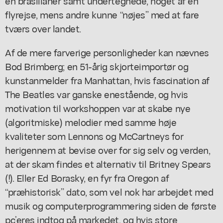
en brasilianer samt undertegnede, noget af en
flyrejse, mens andre kunne “nøjes” med at fare
tværs over landet.
Af de mere farverige personligheder kan nævnes
Bod Brimberg; en 51-årig skjorteimportør og
kunstanmelder fra Manhattan, hvis fascination af
The Beatles var ganske enestående, og hvis
motivation til workshoppen var at skabe nye
(algoritmiske) melodier med samme høje
kvaliteter som Lennons og McCartneys for
herigennem at bevise over for sig selv og verden,
at der skam findes et alternativ til Britney Spears
(!). Eller Ed Borasky, en fyr fra Oregon af
“præhistorisk” dato, som vel nok har arbejdet med
musik og computerprogrammering siden de første
pc’eres indtog på markedet, og hvis store