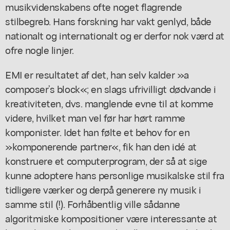
musikvidenskabens ofte noget flagrende
stilbegreb
. Hans forskning har vakt genlyd, både
nationalt og internationalt og er derfor nok værd at
ofre nogle linjer.
EMI er resultatet af det, han selv kalder »a
composer’s block«; en slags ufrivilligt dødvande i
kreativiteten, dvs. manglende evne til at komme
videre, hvilket man vel før har hørt ramme
komponister. Idet han følte et behov for en
»komponerende partner«, fik han den idé at
konstruere et computerprogram, der så at sige
kunne adoptere hans personlige musikalske
stil
fra
tidligere værker og derpå generere ny musik i
samme stil (!). Forhåbentlig ville sådanne
algoritmiske kompositioner være interessante at