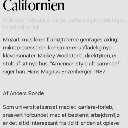
Californien
Artiklen er indscannet fra det trykte magasin; der tages
forbehold for fejl
Mozart-musikken fra højtalerne gentages aldrig;
mikroprocessoren komponerer uafladelig nye
klaversonater. Mickey Woolstone, direktøren, er
stolt af sit nye hus. “American style alt sammen!”
siger han. Hans Magnus Enzenberger, 1987
Af Anders Bonde
Som universitetsansat med et karriere-forløb,
snævert forbundet med et bestemt arbejdsmiljø,
er det altid interessant fra tid til anden at opleve