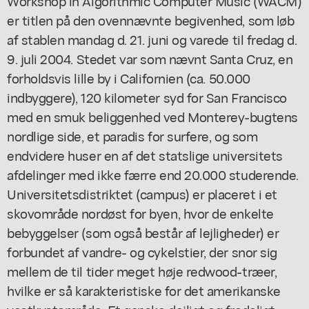
Workshop in Algorithmic Computer Music
(WACM)
er titlen på den ovennævnte begivenhed, som løb
af stablen mandag d. 21. juni og varede til fredag d.
9. juli 2004. Stedet var som nævnt Santa Cruz, en
forholdsvis lille by i Californien (ca. 50.000
indbyggere), 120 kilometer syd for San Francisco
med en smuk beliggenhed ved Monterey-bugtens
nordlige side, et paradis for surfere, og som
endvidere huser en af det statslige universitets
afdelinger med ikke færre end 20.000 studerende.
Universitetsdistriktet (campus) er placeret i et
skovområde nordøst for byen, hvor de enkelte
bebyggelser (som også består af lejligheder) er
forbundet af vandre- og cykelstier, der snor sig
mellem de til tider meget høje redwood-træer,
hvilke er så karakteristiske for det amerikanske