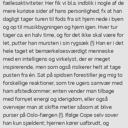
fællesaktiviteter. Her fik vi bl.a. indblik i nogle af de
mere kuriøse sider af hans personlighed; fx at han
dagligt tager turen til fods fra sit hjem nede i byen
og op til musikbygningen og hjem igen. Hver tur
tager ca. en halv time, og for det ikke skal være for
let, putter han mursten i sin rygsæk (!) Han er i det
hele taget et bemærkelsesværdigt menneske
med en intelligens og virkelyst, der er meget
inspirerende, men som også risikerer helt at tage
pusten fra én. Sat på spidsen forestiller jeg mig to
forskellige reaktioner, som tre ugers samvær med
ham afstedkommer; enten vender man tilbage
med fornyet energi og iderigdom, eller også
overvejer man at skifte metier såsom at blive
purser på Oslo-færgen (!). Ifølge Cope selv sover
han kun sjældent; hjernen kører uafbrudt, og