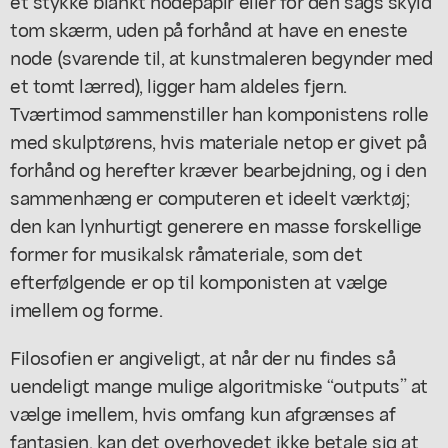
et stykke blankt nodepapir eller for den sags skyld
tom skærm, uden på forhånd at have en eneste
node (svarende til, at kunstmaleren begynder med
et tomt lærred), ligger ham aldeles fjern.
Tværtimod sammenstiller han komponistens rolle
med skulptørens, hvis materiale netop er givet på
forhånd og herefter kræver bearbejdning, og i den
sammenhæng er computeren et ideelt værktøj;
den kan lynhurtigt generere en masse forskellige
former for musikalsk råmateriale, som det
efterfølgende er op til komponisten at vælge
imellem og forme.
Filosofien er angiveligt, at når der nu findes så
uendeligt mange mulige algoritmiske “outputs” at
vælge imellem, hvis omfang kun afgrænses af
fantasien, kan det overhovedet ikke
betale sig
at