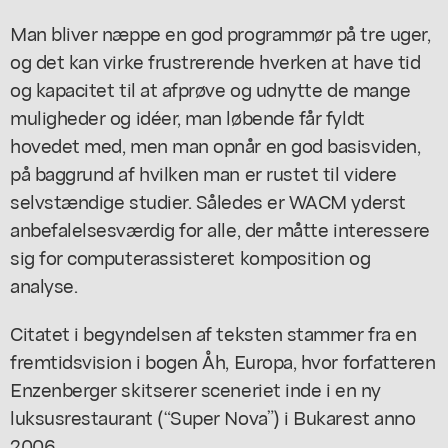
Man bliver næppe en god programmør på tre uger,
og det kan virke frustrerende hverken at have tid
og kapacitet til at afprøve og udnytte de mange
muligheder og idéer, man løbende får fyldt
hovedet med, men man opnår en god basisviden,
på baggrund af hvilken man er rustet til videre
selvstændige studier. Således er WACM yderst
anbefalelsesværdig for alle, der måtte interessere
sig for computerassisteret komposition og
analyse.
Citatet i begyndelsen af teksten stammer fra en
fremtidsvision i bogen
Åh, Europa
, hvor forfatteren
Enzenberger skitserer sceneriet inde i en ny
luksusrestaurant (“Super Nova”) i Bukarest anno
2006.