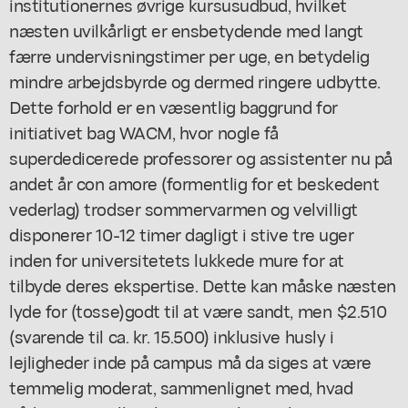
institutionernes øvrige kursusudbud, hvilket
næsten uvilkårligt er ensbetydende med langt
færre undervisningstimer per uge, en betydelig
mindre arbejdsbyrde og dermed ringere udbytte.
Dette forhold er en væsentlig baggrund for
initiativet bag WACM, hvor nogle få
superdedicerede professorer og assistenter nu på
andet år
con amore
(formentlig for et beskedent
vederlag) trodser sommervarmen og velvilligt
disponerer 10-12 timer dagligt i stive tre uger
inden for universitetets lukkede mure for at
tilbyde deres ekspertise. Dette kan måske næsten
lyde
for
(tosse)godt til at være sandt, men $2.510
(svarende til ca. kr. 15.500) inklusive husly i
lejligheder inde på campus må da siges at være
temmelig moderat, sammenlignet med, hvad