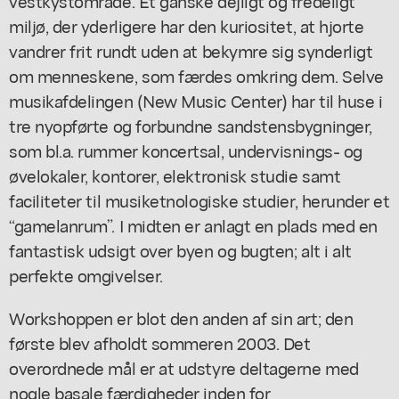
vestkystområde. Et ganske dejligt og fredeligt
miljø, der yderligere har den kuriositet, at hjorte
vandrer frit rundt uden at bekymre sig synderligt
om menneskene, som færdes omkring dem. Selve
musikafdelingen (New Music Center) har til huse i
tre nyopførte og forbundne sandstensbygninger,
som bl.a. rummer koncertsal, undervisnings- og
øvelokaler, kontorer, elektronisk studie samt
faciliteter til musiketnologiske studier, herunder et
“gamelanrum”. I midten er anlagt en plads med en
fantastisk udsigt over byen og bugten; alt i alt
perfekte omgivelser.
Workshoppen er blot den anden af sin art; den
første blev afholdt sommeren 2003. Det
overordnede mål er at udstyre deltagerne med
nogle basale færdigheder inden for