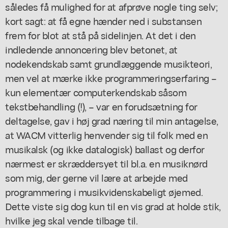
således få mulighed for at afprøve nogle ting selv;
kort sagt: at få egne hænder ned i substansen
frem for blot at stå på sidelinjen. At det i den
indledende annoncering blev betonet, at
nodekendskab samt grundlæggende musikteori,
men vel at mærke ikke programmeringserfaring –
kun elementær computerkendskab såsom
tekstbehandling (!), – var en forudsætning for
deltagelse, gav i høj grad næring til min antagelse,
at WACM vitterlig henvender sig til folk med en
musikalsk
(og ikke datalogisk) ballast og derfor
nærmest er skræddersyet til bl.a. en musiknørd
som mig, der gerne vil lære at arbejde med
programmering i musikvidenskabeligt øjemed.
Dette viste sig dog kun til en vis grad at holde stik,
hvilke jeg skal vende tilbage til.