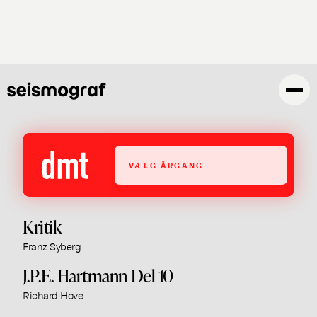
Gå
til
hovedindhold
VÆLG ÅRGANG
Kritik
Franz Syberg
J.P.E. Hartmann Del 10
Richard Hove