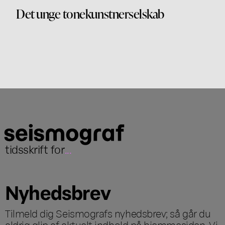
Det unge tonekunstnerselskab
tidsskrift for
...
Nyhedsbrev
Tilmeld dig Seismografs nyhedsbrev; så går du
aldrig glip af aktuelt indhold på hjemmesiden. Vi