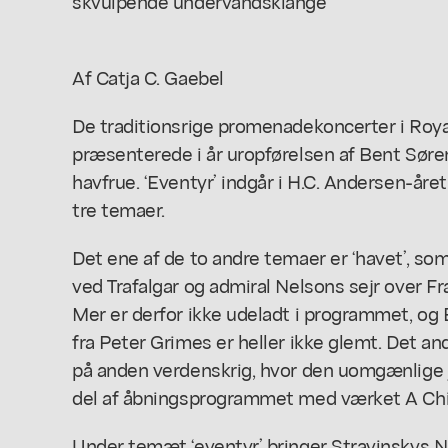
skvulpende undervandsklange
Af Catja C. Gaebel
De traditionsrige promenadekoncerter i Royal
præsenterede i år uropførelsen af Bent Sør
havfrue
. ‘Eventyr’ indgår i H.C. Andersen-år
tre temaer.
Det ene af de to andre temaer er ‘havet’, so
ved Trafalgar og admiral Nelsons sejr over 
Mer er derfor ikke udeladt i programmet, og 
fra Peter Grimes er heller ikke glemt. Det a
på anden verdenskrig, hvor den uomgænlige j
del af åbningsprogrammet med værket A Chil
Under temæt ‘eventyr’ bringer Stravinskys 