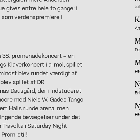
Ju
ue
gives entre hele to gange: i
g som verdenspremiere i
K
An
M
Pe
 38. promenadekoncert – en
M
s Klaverkoncert i a-mol, spillet
Pe
 mindst blev rundet værdigt af
blev spillet af DR
N
as Dausgård, der i indstuderet
Er
encore med Niels W. Gades Tango
N
bert Halls runde arena, men
Pe
ingende bevægelser under det
n Travolta i Saturday Night
 Prom-stil!