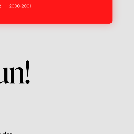
2
2000-2001
un!