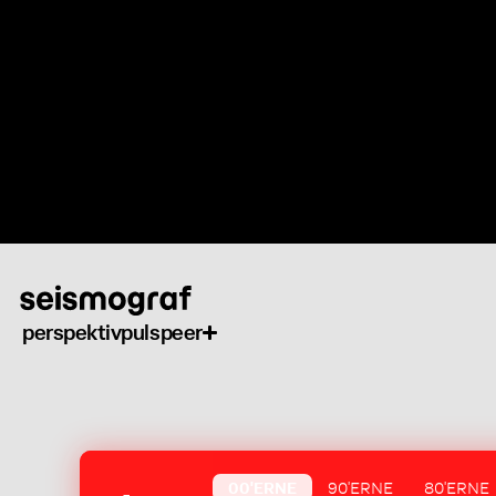
Gå
til
hovedindhold
perspektiv
puls
peer
00'ERNE
90'ERNE
80'ERNE