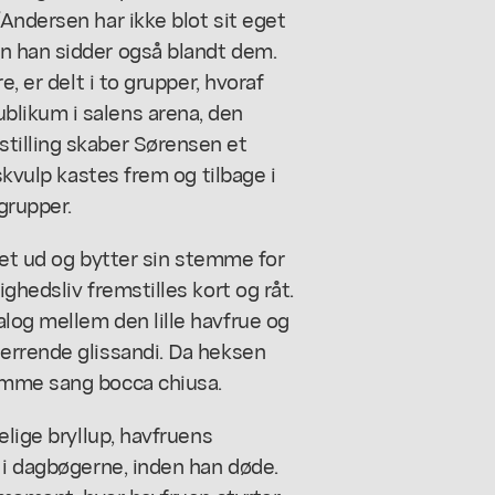
Andersen har ikke blot sit eget
n han sidder også blandt dem.
, er delt i to grupper, hvoraf
likum i salens arena, den
tilling skaber Sørensen et
skvulp kastes frem og tilbage i
grupper.
året ud og bytter sin stemme for
ghedsliv fremstilles kort og råt.
log mellem den lille havfrue og
errende glissandi. Da heksen
umme sang bocca chiusa.
elige bryllup, havfruens
 i dagbøgerne, inden han døde.