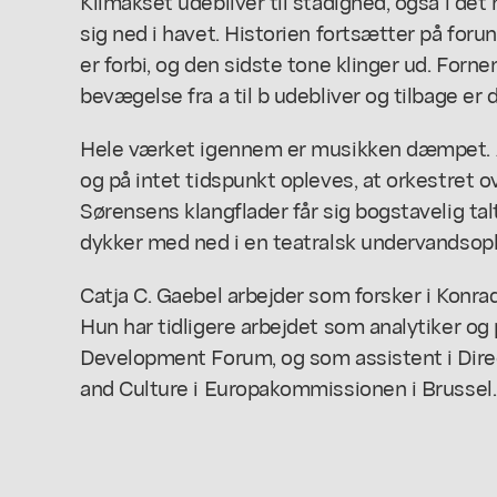
Klimakset udebliver til stadighed, også i de
sig ned i havet. Historien fortsætter på forun
er forbi, og den sidste tone klinger ud. For
bevægelse fra a til b udebliver og tilbage er
Hele værket igennem er musikken dæmpet. 
og på intet tidspunkt opleves, at orkestret 
Sørensens klangflader får sig bogstavelig ta
dykker med ned i en teatralsk undervandsople
Catja C. Gaebel arbejder som forsker i Konr
Hun har tidligere arbejdet som analytiker og 
Development Forum, og som assistent i Dire
and Culture i Europakommissionen i Brussel.