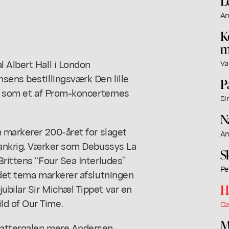
L
An
K
m
 Albert Hall i London
Va
ensens bestillingsværk
Den lille
P
et som et af Prom-koncerternes
Si
N
m markerer 200-året for slaget
An
Frankrig. Værker som Debussys La
S
Brittens “Four Sea Interludes”
Pe
ndet tema markerer afslutningen
H
ubilar Sir Michæl Tippet var en
d of Our Time.
Ca
M
Nattergalen mere Andersen