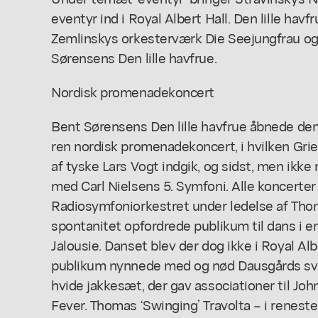
eventyr ind i Royal Albert Hall.
Den lille havfr
Zemlinskys orkesterværk Die Seejungfrau o
Sørensens Den lille havfrue.
Nordisk promenadekoncert
Bent Sørensens
Den lille havfrue
åbnede den
ren nordisk promenadekoncert, i hvilken Grieg
af tyske Lars Vogt indgik, og sidst, men ikke
med Carl Nielsens 5. Symfoni. Alle koncerter 
Radiosymfoniorkestret under ledelse af Thom
spontanitet opfordrede publikum til dans i 
Jalousie. Danset blev der dog ikke i Royal Al
publikum nynnede med og nød Dausgårds sv
hvide jakkesæt, der gav associationer til Joh
Fever. Thomas ‘Swinging’ Travolta – i reneste