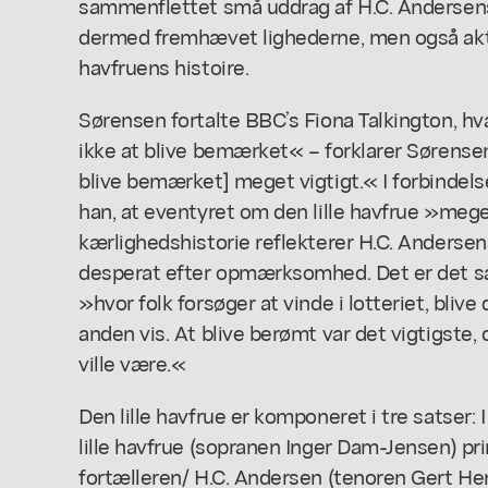
sammenflettet små uddrag af H.C. Andersen
dermed fremhævet lighederne, men også akt
havfruens histoire.
Sørensen fortalte BBC’s Fiona Talkington, h
ikke at blive bemærket« – forklarer Sørensen, 
blive bemærket] meget vigtigt.« I forbindel
han, at eventyret om den lille havfrue »meg
kærlighedshistorie reflekterer H.C. Andersens
desperat efter opmærksomhed. Det er det s
»hvor folk forsøger at vinde i lotteriet, bliv
anden vis. At blive berømt var det vigtigste, o
ville være.«
Den lille havfrue er komponeret i tre satser: 
lille havfrue (sopranen Inger Dam-Jensen) pr
fortælleren/ H.C. Andersen (tenoren Gert Hen