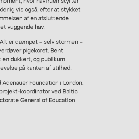
t moment, hvor havfruen styrter
derlig vis også, efter at stykket
nemmelsen af en afsluttende
 det vuggende hav.
Alt er dæmpet – selv stormen –
overdøver pigekoret. Bent
lt en dukkert, og publikum
velse på kanten af stilhed.
ad Adenauer Foundation i London.
projekt-koordinator ved Baltic
ctorate General of Education