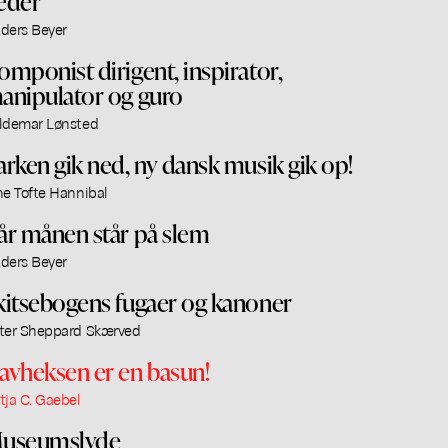
eder
ders Beyer
omponist dirigent, inspirator,
anipulator og guro
ldemar Lønsted
arken gik ned, ny dansk musik gik op!
ne Tofte Hannibal
år månen står på slem
ders Beyer
kitsebogens fugaer og kanoner
ter Sheppard Skærved
avheksen er en basun!
tja C. Gaebel
useumslyde