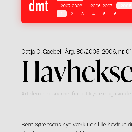
2007-2008
2006-2007
2005
1
2
3
4
5
6
Catja C. Gaebel
- Årg. 80/2005-2006, nr. 01
Havhekse
Artiklen er indscannet fra det trykte magasin; der
Bent Sørensens nye værk Den lille havfrue dr