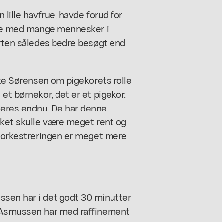
 lille havfrue
, havde forud for
egne med mange mennesker i
erten således bedre besøgt end
lte Sørensen om pigekorets rolle
et børnekor, det er et pigekor.
eres endnu. De har denne
rket skulle være meget rent og
å orkestreringen er meget mere
ssen har i det godt 30 minutter
r Asmussen har med raffinement