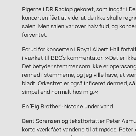
Pigerne i DR Radiopigekoret, som indgår i
Den
koncerten fået at vide, at de ikke skulle r
salen. Men salen var over halv fuld, og konc
forventet.
Forud for koncerten i Royal Albert Hall forta
i værket til BBC’s kommentator: »Det er ikke 
Det betyder stemmer som ikke er operasang
renhed i stemmerne, og jeg ville have, at væ
blødt. Orkestret er også inficeret dermed, s
simpel end normalt hos mig.«
En 'Big Brother'-historie under vand
Bent Sørensen og tekstforfatter Peter Asmu
korte værk fået vandene til at mødes. Pete