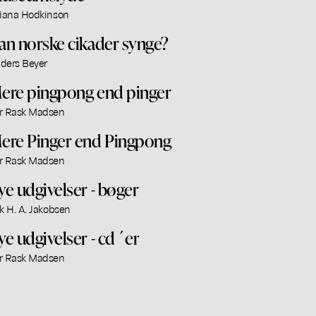
liana Hodkinson
an norske cikader synge?
ders Beyer
ere pingpong end pinger
r Rask Madsen
ere Pinger end Pingpong
r Rask Madsen
ye udgivelser - bøger
ik H. A. Jakobsen
ye udgivelser - cd´er
r Rask Madsen