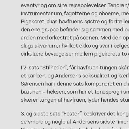
eventyr og om sine rejseoplevelser. Tenoren/
instrumentarium, fagotterne og oboerne, me
Pigekoret, alias havfruens søstre og fortællere
den ene gruppe befinder sig sammen med pub
anden med orkestret på scenen. Med den ops
slags akvarium, i hvilket ekko og svar i bølge
cirkulære bevægelser mellem pigekorets to 
I 2. sats “Stilheden”, får havfruen tungen sk
et par ben, og Andersens seksualitet og kærli
Sørensen har i denne sats komponeret en dia
basunen – heksen, som har et tonesprog i sn
skærer tungen af havfruen, lyder hendes st
3. og sidste sats “Festen” beskriver det kong
selvmord og nogle af Andersens sidste linier