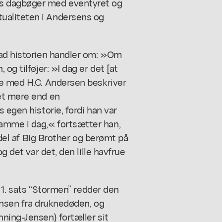
s dagbøger med eventyret og
ualiteten i Andersens og
vad historien handler om: »Om
og tilføjer: »I dag er det [at
se med H.C. Andersen beskriver
et mere end en
 egen historie, fordi han var
amme i dag,« fortsætter han,
e del af Big Brother og berømt på
g det var det, den lille havfrue
I 1. sats “Stormen” redder den
insen fra druknedøden, og
ning-Jensen) fortæller sit