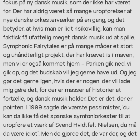
fokus på ny dansk musik, som der ikke har været
før. Der har aldrig været så mange uropførelser af
nye danske orkesterværker på en gang, og det
betyder, at hvis man er lidt risikovillig, kan man
faktisk få ufattelig meget dansk musik ud at spille.
Symphonic Fairytales er på mange måder et stort
og uhåndterligt projekt, der har krævet is i maven,
men vi er også kommet hjem – Parken gik ned, vi
gik op, og det budskab vil jeg gerne have ud. Og jeg
gør det gerne igen, hvis der er nogen, der vil lade
mig gøre det, for der er masser af historier at
fortælle, og dansk musik holder. Det er det, der er
pointen. I 1999 sagde de værste pessimister, ’du
kan da ikke få det spanske symfoniorkester til at
uropføre et værk af Svend Hvidtfelt Nielsen, du må
da være idiot’. Men de gjorde det, de var der, og det