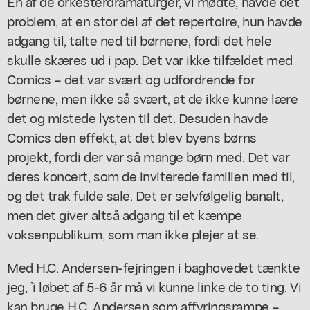
En af de orkesterdramaturger, vi mødte, havde det
problem, at en stor del af det repertoire, hun havde
adgang til, talte ned til børnene, fordi det hele
skulle skæres ud i pap. Det var ikke tilfældet med
Comics
– det var svært og udfordrende for
børnene, men ikke så svært, at de ikke kunne lære
det og mistede lysten til det. Desuden havde
Comics
den effekt, at det blev byens børns
projekt, fordi der var så mange børn med. Det var
deres koncert, som de inviterede familien med til,
og det trak fulde sale. Det er selvfølgelig banalt,
men det giver altså adgang til et kæmpe
voksenpublikum, som man ikke plejer at se.
Med H.C. Andersen-fejringen i baghovedet tænkte
jeg, ’i løbet af 5-6 år må vi kunne linke de to ting. Vi
kan bruge H.C. Andersen som affyringsrampe –