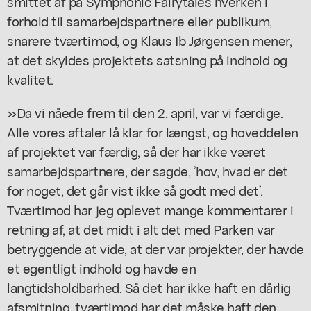
smittet af på Symphonic Fairytales hverken i
forhold til samarbejdspartnere eller publikum,
snarere tværtimod, og Klaus Ib Jørgensen mener,
at det skyldes projektets satsning på indhold og
kvalitet.
»Da vi nåede frem til den 2. april, var vi færdige.
Alle vores aftaler lå klar for længst, og hoveddelen
af projektet var færdig, så der har ikke været
samarbejdspartnere, der sagde, ’hov, hvad er det
for noget, det går vist ikke så godt med det’.
Tværtimod har jeg oplevet mange kommentarer i
retning af, at det midt i alt det med Parken var
betryggende at vide, at der var projekter, der havde
et egentligt indhold og havde en
langtidsholdbarhed. Så det har ikke haft en dårlig
afsmitning, tværtimod har det måske haft den