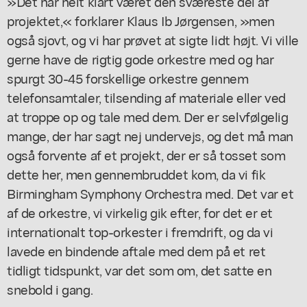
»Det har helt klart været den sværeste del af
projektet,« forklarer Klaus Ib Jørgensen, »men
også sjovt, og vi har prøvet at sigte lidt højt. Vi ville
gerne have de rigtig gode orkestre med og har
spurgt 30-45 forskellige orkestre gennem
telefonsamtaler, tilsending af materiale eller ved
at troppe op og tale med dem. Der er selvfølgelig
mange, der har sagt nej undervejs, og det må man
også forvente af et projekt, der er så tosset som
dette her, men gennembruddet kom, da vi fik
Birmingham Symphony Orchestra med. Det var et
af de orkestre, vi virkelig gik efter, for det er et
internationalt top-orkester i fremdrift, og da vi
lavede en bindende aftale med dem på et ret
tidligt tidspunkt, var det som om, det satte en
snebold i gang.