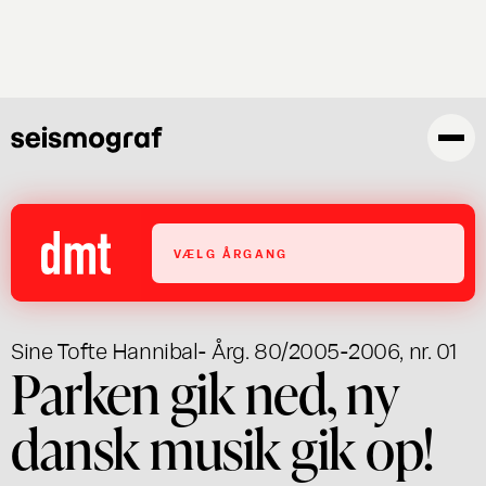
Gå
til
hovedindhold
VÆLG ÅRGANG
Sine Tofte Hannibal
- Årg. 80/2005-2006, nr. 01
Parken gik ned, ny
dansk musik gik op!