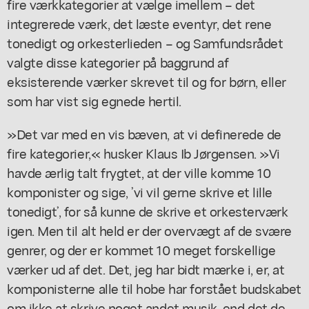
fire værkkategorier at vælge imellem – det
integrerede værk, det læste eventyr, det rene
tonedigt og orkesterlieden – og Samfundsrådet
valgte disse kategorier på baggrund af
eksisterende værker skrevet til og for børn, eller
som har vist sig egnede hertil.
»Det var med en vis bæven, at vi definerede de
fire kategorier,« husker Klaus Ib Jørgensen. »Vi
havde ærlig talt frygtet, at der ville komme 10
komponister og sige, ’vi vil gerne skrive et lille
tonedigt’, for så kunne de skrive et orkesterværk
igen. Men til alt held er der overvægt af de svære
genrer, og der er kommet 10 meget forskellige
værker ud af det. Det, jeg har bidt mærke i, er, at
komponisterne alle til hobe har forstået budskabet
om ikke at skrive noget andet musik, end det de