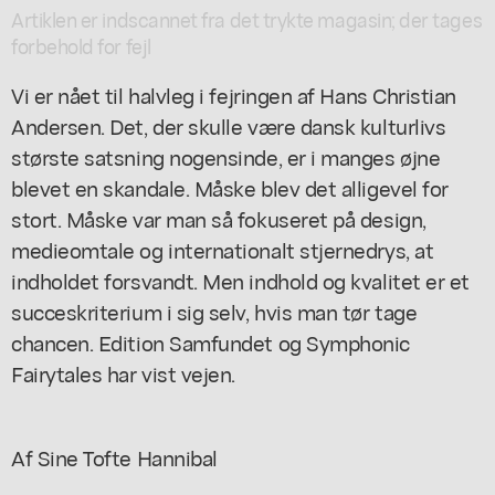
Artiklen er indscannet fra det trykte magasin; der tages
forbehold for fejl
Vi er nået til halvleg i fejringen af Hans Christian
Andersen. Det, der skulle være dansk kulturlivs
største satsning nogensinde, er i manges øjne
blevet en skandale. Måske blev det alligevel for
stort. Måske var man så fokuseret på design,
medieomtale og internationalt stjernedrys, at
indholdet forsvandt. Men indhold og kvalitet er et
succeskriterium i sig selv, hvis man tør tage
chancen. Edition Samfundet og Symphonic
Fairytales har vist vejen.
Af Sine Tofte Hannibal