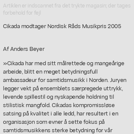
Artiklen er indscannet fra det trykte magasin; der tages
forbehold for fejl
Cikada modtager Nordisk Råds Musikpris 2005
Af Anders Beyer
»Cikada har med sitt målrettede og mangeårige
arbeide, blitt en meget betydningsfull
ambassadeur for samtidsmusikk i Norden. Juryen
legger vekt på ensemblets særpregede uttrykk,
levende spillestil og nyskapende holdning til
stilistisk mangfold. Cikadas kompromissløse
satsing på kvalitet i alle ledd, har resultert i en
organisasjon som evner å sette fokus på
samtidsmusikkens sterke betydning for vår