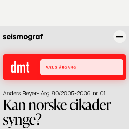
Gå
til
hovedindhold
VÆLG ÅRGANG
Anders Beyer
- Årg. 80/2005-2006, nr. 01
Kan norske cikader
synge?