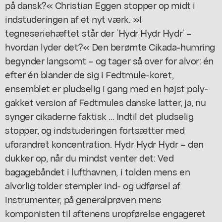
på dansk?« Christian Eggen stopper op midt i
indstuderingen af et nyt værk. »I
tegneseriehæftet står der ’Hydr Hydr Hydr’ –
hvordan lyder det?« Den berømte Cikada-humring
begynder langsomt – og tager så over for alvor: én
efter én blander de sig i Fedtmule-koret,
ensemblet er pludselig i gang med en højst poly-
gakket version af Fedtmules danske latter, ja, nu
synger cikaderne faktisk ... Indtil det pludselig
stopper, og indstuderingen fortsætter med
uforandret koncentration. Hydr Hydr Hydr – den
dukker op, når du mindst venter det: Ved
bagagebåndet i lufthavnen, i tolden mens en
alvorlig tolder stempler ind- og udførsel af
instrumenter, på generalprøven mens
komponisten til aftenens uropførelse engageret