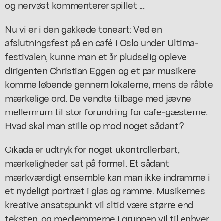
og nervøst kommenterer spillet ...
Nu vi er i den gakkede toneart: Ved en
afslutningsfest på en café i Oslo under Ultima-
festivalen, kunne man et år pludselig opleve
dirigenten Christian Eggen og et par musikere
komme løbende gennem lokalerne, mens de råbte
mærkelige ord. De vendte tilbage med jævne
mellemrum til stor forundring for cafe-gæsterne.
Hvad skal man stille op mod noget sådant?
Cikada er udtryk for noget ukontrollerbart,
mærkeligheder sat på formel. Et sådant
mærkværdigt ensemble kan man ikke indramme i
et nydeligt portræt i glas og ramme. Musikernes
kreative ansatspunkt vil altid være større end
teksten, og medlemmerne i gruppen vil til enhver