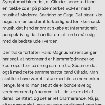
Symptomatisk er det, at Cikadas seneste blandt
en række cd’er på plademærket ECM er med
musik af Maderna, Saariaho og Cage. Det siger ikke
noget om en bestemt forkærlighed for ikke-norsk
musik, det handler om at skabe et internationalt
perspektiv og det handler om at turde måle sig
med de bedste ude i verden.
Den tyske forfatter Hans Magnus Enzensberger
har sagt, at nordmænd er hjemmefødninger og
kosmopolitter på én og samme tid. Sådan er det
også med dette sammensatte band Cikada. Man
skal ikke have været i stue med disse mennesker
længe, førend man ser, at de er bonderøve og
verdensmænd på samme tid – det er en del af
deres identitet, og det er ret charmerende. Nå, ja,
så er ensemblet udstyret med en dirigent som har