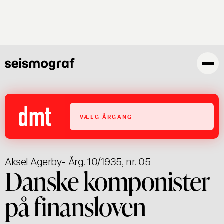
Gå
til
hovedindhold
VÆLG ÅRGANG
Aksel Agerby
- Årg. 10/1935, nr. 05
Danske komponister
på finansloven