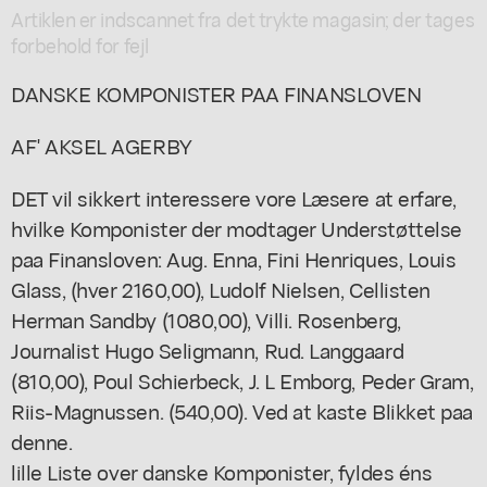
Artiklen er indscannet fra det trykte magasin; der tages
forbehold for fejl
DANSKE KOMPONISTER PAA FINANSLOVEN
AF' AKSEL AGERBY
DET vil sikkert interessere vore Læsere at erfare,
hvilke Komponister der modtager Understøttelse
paa Finansloven: Aug. Enna, Fini Henriques, Louis
Glass, (hver 2160,00), Ludolf Nielsen, Cellisten
Herman Sandby (1080,00), Villi. Rosenberg,
Journalist Hugo Seligmann, Rud. Langgaard
(810,00), Poul Schierbeck, J. L Emborg, Peder Gram,
Riis-Magnussen. (540,00). Ved at kaste Blikket paa
denne.
lille Liste over danske Komponister, fyldes éns