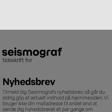
tidsskrift for
...
Nyhedsbrev
Tilmeld dig Seismografs nyhedsbrev; så går du
aldrig glip af aktuelt indhold på hjemmesiden. Vi
bruger ikke din mailadresse til andet end at
sende dig nyhedsbrevet et par gange om