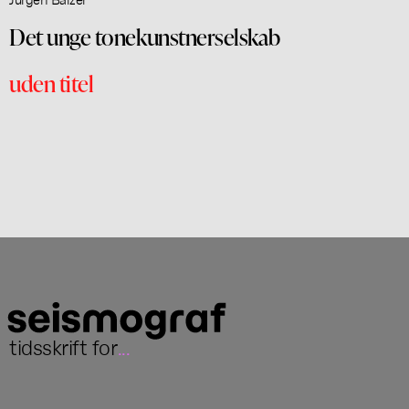
Det unge tonekunstnerselskab
uden titel
tidsskrift for
...