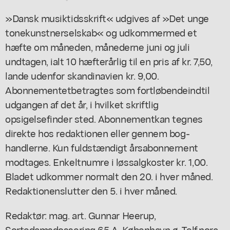
»Dansk musiktidsskrift« udgives af »Det unge
tonekunstnerselskab« og udkommermed et
hæfte om måneden, månederne juni og juli
undtagen, ialt 10 hæfterårlig til en pris af kr. 7,50,
lande udenfor skandinavien kr. 9,00.
Abonnementetbetragtes som fortløbendeindtil
udgangen af det år, i hvilket skriftlig
opsigelsefinder sted. Abonnementkan tegnes
direkte hos redaktionen eller gennem bog-
handlerne. Kun fuldstændigt årsabonnernent
modtages. Enkeltnumre i løssalgkoster kr. 1,00.
Bladet udkommer normalt den 20. i hver måned.
Redaktionenslutter den 5. i hver måned.
Redaktør: mag. art. Gunnar Heerup,
Sortedamsdossering 65 A, København ø. Telf.nora