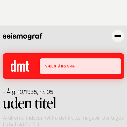
Gå
til
hovedindhold
VÆLG ÅRGANG
- Årg. 10/1935, nr. 05
uden titel
Artiklen er indscannet fra det trykte magasin; der tages
forbehold for fejl