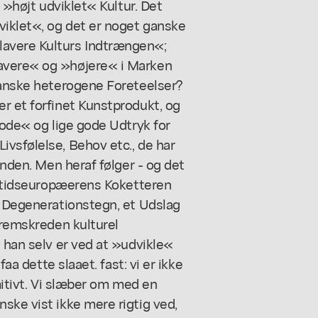
n »højt udviklet« Kultur. Det
viklet«, og det er noget ganske
lavere Kulturs Indtrængen«;
lavere« og »højere« i Marken
 ganske heterogene Foreteelser?
r et forfinet Kunstprodukt, og
gode« og lige gode Udtryk for
vsfølelse, Behov etc., de har
anden. Men heraf følger - og det
 Nutidseuropæerens Koketteren
t Degenerationstegn, et Udslag
fremskreden kulturel
t han selv er ved at »udvikle«
faa dette slaaet. fast: vi er ikke
imitivt. Vi slæber om med en
ske vist ikke mere rigtig ved,