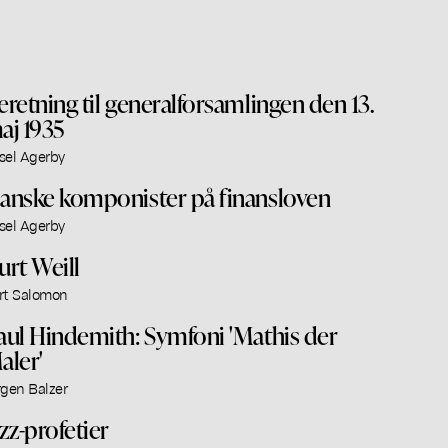
eretning til generalforsamlingen den 13.
aj 1935
sel Agerby
anske komponister på finansloven
sel Agerby
urt Weill
rt Salomon
aul Hindemith: Symfoni 'Mathis der
aler'
rgen Balzer
azz-profetier