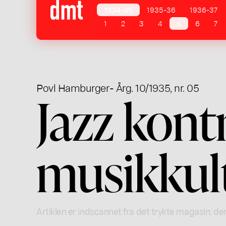
1934-35
1935-36
1936-37
1
2
3
4
5
6
7
Povl Hamburger
- Årg. 10/1935, nr. 05
Jazz kont
musikkul
Artiklen er indscannet fra det trykte magasin; der