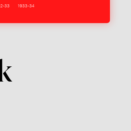
32-33
1933-34
k