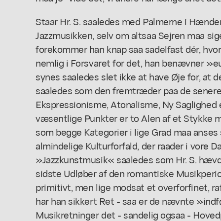
Staar Hr. S. saaledes med Palmerne i Hænde
Jazzmusikken, selv om altsaa Sejren maa sige
forekommer han knap saa sadelfast dér, hvor 
nemlig i Forsvaret for det, han benævner »eu
synes saaledes slet ikke at have Øje for, at
saaledes som den fremtræder paa de senere 
Ekspressionisme, Atonalisme, Ny Saglighed et
væsentlige Punkter er to Alen af et Stykke m
som begge Kategorier i lige Grad maa anse
almindelige Kulturforfald, der raader i vore D
»Jazzkunstmusik« saaledes som Hr. S. hævd
sidste Udløber af den romantiske Musikperio
primitivt, men lige modsat et overforfinet, ra
har han sikkert Ret - saa er de nævnte »in
Musikretninger det - sandelig ogsaa - Hovedp