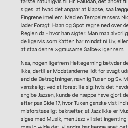
første naturligvis til Hr. Paludan, det andet ti
siges, at hvad det angaar at klapse, saa lægg
Fingrene imellem. Med en Tempelrensers Ni
lader Foragt, Haan og Spot regne ned over d
Reglen da - hvor han sigter. Man maa alvorlig
de ligervis som Katten har mindst ni Liv, elle
at staa denne »grausame Salbe« igennem.
Naa, nogen ligefrem Heltegerning betyder de
ikke, dertil er Modstanderne lidt for svagt 
end de Betragtninger, navnlig Tuxen og Sv. M.
vanskeligt ved at forestille sig: hvis det ha
angibe Jazzen, kunde de næppe have gjort de
efter paa Side 17, hvor Tuxen ganske vist indi
misforstaaeligt bekræfter, at Jazz ikke er Mus
siges med Musik, men Jazz vil slet ingenting si
maa jo -vide det, vi andre har længe anet det