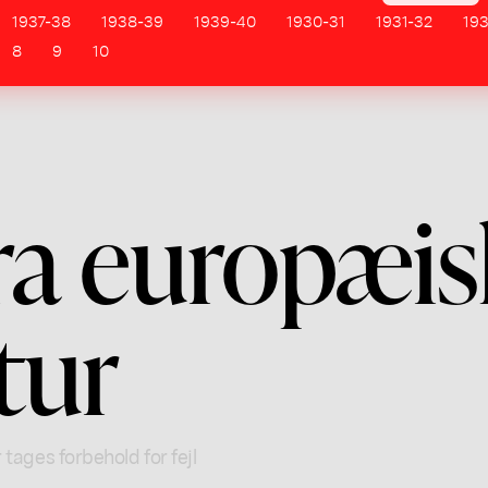
1937-38
1938-39
1939-40
1930-31
1931-32
19
8
9
10
ra europæis
tur
 tages forbehold for fejl