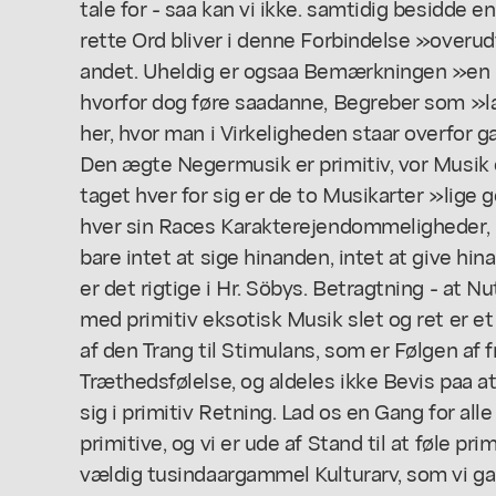
tale for - saa kan vi ikke. samtidig besidde e
rette Ord bliver i denne Forbindelse »overud
andet. Uheldig er ogsaa Bemærkningen »en 
hvorfor dog føre saadanne, Begreber som »
her, hvor man i Virkeligheden staar overfor
Den ægte Negermusik er primitiv, vor Musik e
taget hver for sig er de to Musikarter »lige 
hver sin Races Karakterejendommeligheder, Li
bare intet at sige hinanden, intet at give hin
er det rigtige i Hr. Söbys. Betragtning - at
med primitiv eksotisk Musik slet og ret er e
af den Trang til Stimulans, som er Følgen af 
Træthedsfølelse, og aldeles ikke Bevis paa a
sig i primitiv Retning. Lad os en Gang for alle 
primitive, og vi er ude af Stand til at føle pr
vældig tusindaargammel Kulturarv, som vi gan