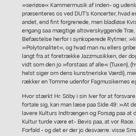
»seriøse« Kammerrnusik af inden- og udenl
præsenteres os ved DUT's Koncerter, hvad er 
andet, end fint forgrenede, men bladløse Kv
engang saa mægtige altoverskyggende Træ, 
Befæstelse herfor i synkoperede Rytmer, »l
»Polytonalitet«, og hvad man nu ellers griber 
langt fra at foretrække Jazzmusikken, der dog
vidt som den jo »forstaas af alle« (Tuxen), (
helst siger om dens kunstneriske Værdi), 
rækker en Tomme udenfor Fagmusikernes eg
Hvor stærkt Hr. Söby i sin Iver for at forsvar
fortale sig, kan man læse paa Side 49: »At de
lavere Kulturs Indtrængen og Forsøg paa at d
Kultur turde være et- Bevis paa, at vor Race. e
Forfald - og det er der jo desværre. visse Sm