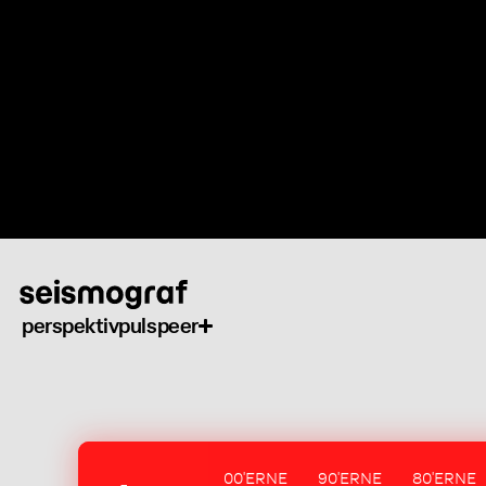
Gå
til
hovedindhold
perspektiv
puls
peer
00'ERNE
90'ERNE
80'ERNE