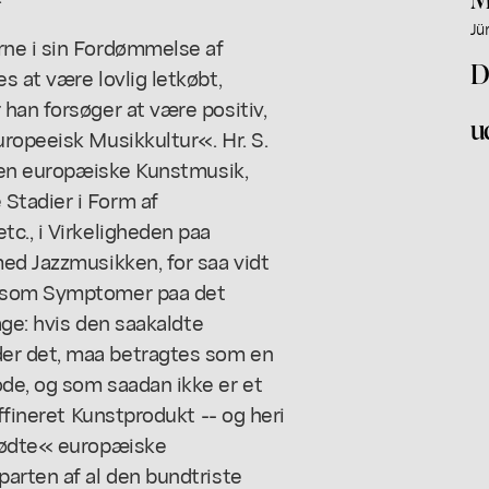
Jü
rne i sin Fordømmelse af
D
s at være lovlig letkøbt,
han forsøger at være positiv,
u
ropeeisk Musikkultur«. Hr. S.
 den europæiske Kunstmusik,
Stadier i Form af
c., i Virkeligheden paa
ed Jazzmusikken, for saa vidt
s som Symptomer paa det
age: hvis den saakaldte
er det, maa betragtes som en
de, og som saadan ikke er et
ffineret Kunstprodukt -- og heri
dfødte« europæiske
arten af al den bundtriste