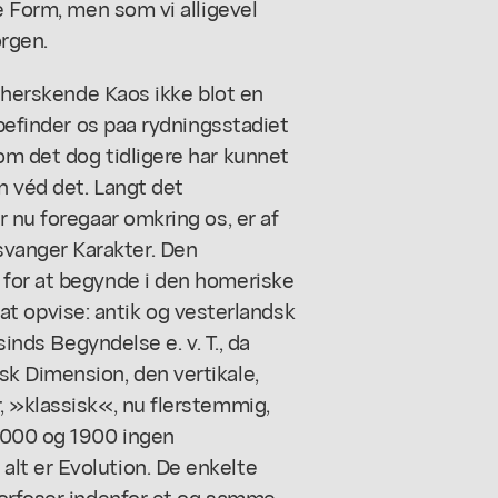
e Form, men som vi alligevel
orgen.
t herskende Kaos ikke blot en
 befinder os paa rydningsstadiet
om det dog tidligere har kunnet
n véd det. Langt det
 nu foregaar omkring os, er af
vanger Karakter. Den
 for at begynde i den homeriske
r at opvise: antik og vesterlandsk
sinds Begyndelse e. v. T., da
k Dimension, den vertikale,
, »klassisk«, nu flerstemmig,
1000 og 1900 ingen
lt er Evolution. De enkelte
morfoser indenfor et og samme