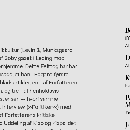
B
m
Ak
sikkultur (Levin &, Munksgaard,
D
af Söby gaaet i Leding mod
rhjemme. Dette Felttog har han
Ak
aade, at han i Bogens første
K
adsartikler, en - af Forfatteren
Ku
 og tre - af henholdsvis
P
istensen -- hvori samme
M
t Interview (»Politiken«) med
Jü
f Forfatterens kritiske
Uddeling af Klap og Klaps, det
J