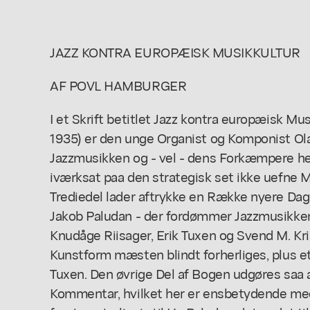
JAZZ KONTRA EUROPÆISK MUSIKKULTUR
AF POVL HAMBURGER
I et Skrift betitlet Jazz kontra europæisk Mu
1935) er den unge Organist og Komponist Ol
Jazzmusikken og - vel - dens Forkæmpere he
iværksat paa den strategisk set ikke uefne M
Trediedel lader aftrykke en Række nyere Dagbl
Jakob Paludan - der fordømmer Jazzmusikken,
Knudåge Riisager, Erik Tuxen og Svend M. Kr
Kunstform mæsten blindt forherliges, plus e
Tuxen. Den øvrige Del af Bogen udgøres saa a
Kommentar, hvilket her er ensbetydende med 