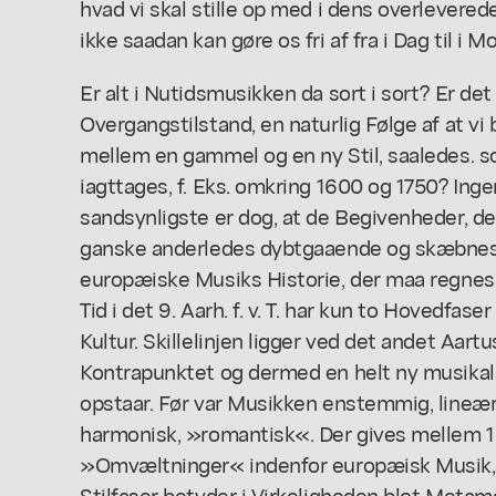
hvad vi skal stille op med i dens overlevered
ikke saadan kan gøre os fri af fra i Dag til i M
Er alt i Nutidsmusikken da sort i sort? Er de
Overgangstilstand, en naturlig Følge af at vi
mellem en gammel og en ny Stil, saaledes. s
iagttages, f. Eks. omkring 1600 og 1750? Inge
sandsynligste er dog, at de Begivenheder, der
ganske anderledes dybtgaaende og skæbnes
europæiske Musiks Historie, der maa regnes
Tid i det 9. Aarh. f. v. T. har kun to Hovedfase
Kultur. Skillelinjen ligger ved det andet Aartu
Kontrapunktet og dermed en helt ny musikals
opstaar. Før var Musikken enstemmig, lineær
harmonisk, »romantisk«. Der gives mellem 
»Omvæltninger« indenfor europæisk Musik, a
Stilfaser betyder i Virkeligheden blot Meta