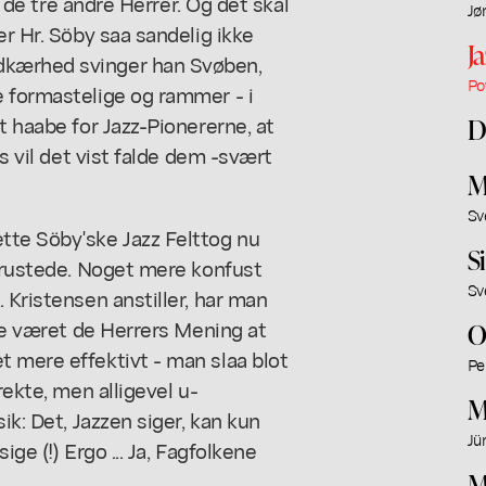
l de tre andre Herrer. Og det skal
Jø
er Hr. Söby saa sandelig ikke
J
dkærhed svinger han Svøben,
Po
e formastelige og rammer - i
t haabe for Jazz-Pionererne, at
D
rs vil det vist falde dem -svært
M
Sv
tte Söby'ske Jazz Felttog nu
S
udrustede. Noget mere konfust
Sv
 Kristensen anstiller, har man
vde været de Herrers Mening at
O
t mere effektivt - man slaa blot
Pe
rekte, men alligevel u-
M
ik: Det, Jazzen siger, kan kun
Jü
ge (!) Ergo ... Ja, Fagfolkene
.
M