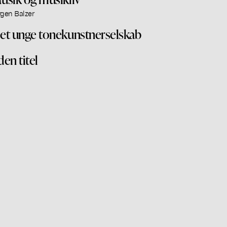
rgen Balzer
et unge tonekunstnerselskab
den titel