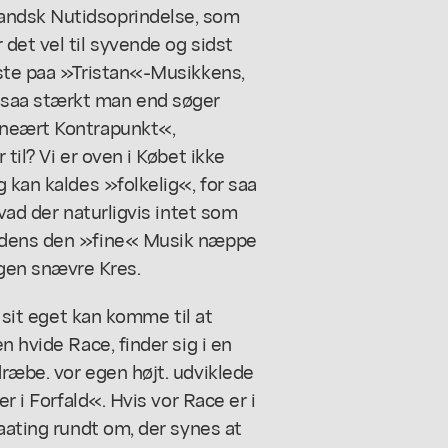
andsk Nutidsoprindelse, som
det vel til syvende og sidst
iste paa »Tristan«-Musikkens,
saa stærkt man end søger
ineært Kontrapunkt«,
til? Vi er oven i Købet ikke
 kan kaldes »folkelig«, for saa
hvad der naturligvis intet som
medens den »fine« Musik næppe
en snævre Kres.
e sit eget kan komme til at
n hvide Race, finder sig i en
ræbe. vor egen højt. udviklede
r i Forfald«. Hvis vor Race er i
aating rundt om, der synes at