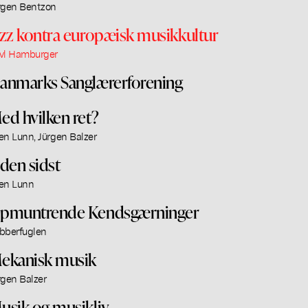
rgen Bentzon
azz kontra europæisk musikkultur
vl Hamburger
anmarks Sanglærerforening
ed hvilken ret?
en Lunn, Jürgen Balzer
iden sidst
en Lunn
pmuntrende Kendsgærninger
bberfuglen
ekanisk musik
rgen Balzer
usik og musikliv