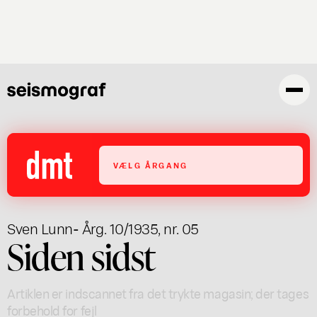
Gå
til
hovedindhold
VÆLG ÅRGANG
Sven Lunn
- Årg. 10/1935, nr. 05
Siden sidst
Artiklen er indscannet fra det trykte magasin; der tages
forbehold for fejl