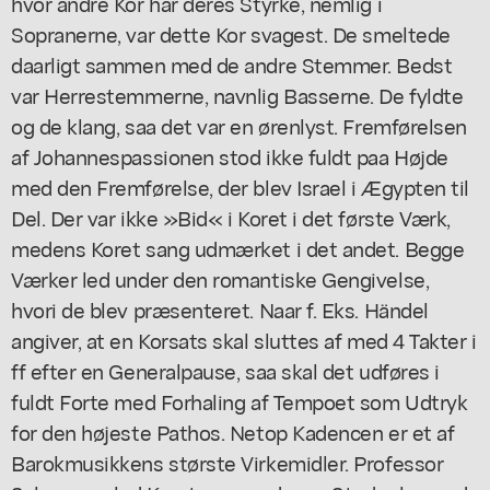
hvor andre Kor har deres Styrke, nemlig i
Sopranerne, var dette Kor svagest. De smeltede
daarligt sammen med de andre Stemmer. Bedst
var Herrestemmerne, navnlig Basserne. De fyldte
og de klang, saa det var en ørenlyst. Fremførelsen
af Johannespassionen stod ikke fuldt paa Højde
med den Fremførelse, der blev Israel i Ægypten til
Del. Der var ikke »Bid« i Koret i det første Værk,
medens Koret sang udmærket i det andet. Begge
Værker led under den romantiske Gengivelse,
hvori de blev præsenteret. Naar f. Eks. Händel
angiver, at en Korsats skal sluttes af med 4 Takter i
ff efter en Generalpause, saa skal det udføres i
fuldt Forte med Forhaling af Tempoet som Udtryk
for den højeste Pathos. Netop Kadencen er et af
Barokmusikkens største Virkemidler. Professor