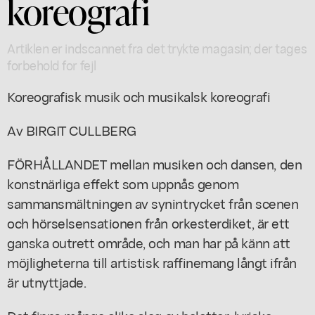
koreografi
Artiklen er indscannet fra det trykte magasin; der tages
forbehold for fejl
Koreografisk musik och musikalsk koreografi
Av BIRGIT CULLBERG
FÖRHÅLLANDET mellan musiken och dansen, den
konstnärliga effekt som uppnås genom
sammansmältningen av synintrycket från scenen
och hörselsensationen från orkesterdiket, är ett
ganska outrett område, och man har på känn att
möjligheterna till artistisk raffinemang långt ifrån
är utnyttjade.