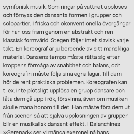
symfonisk musik. Som ringar på vattnet upplöses
och förnyas den dansanta formen i grupper och
solopartier. I friska och okonventionella övergångar
för han oss fram genom en abstrakt och ren
klassisk formvärld. Stegen följer intet slavisk varje
takt. En koreograf är ju beroende av sitt mänskliga
material. Dansens tempo måste rätta sig efter
kroppens förmåga av snabbhet och balans, och
koreografin måste följa sina egna lagar. Till dem
hör de rent praktiska problemen. Koreografen kan
t. ex. inte plötsligt upplösa en grupp dansare och
låta dem gå upp i rök, försvinna, även om musiken
skulle mana honom till det. Han måste föra dem ut
från scenen så att själva upplösningen av gruppen
blir en musikalisk dansant effekt. I Balanchines
»Serenad« ser vi många exempel på hans