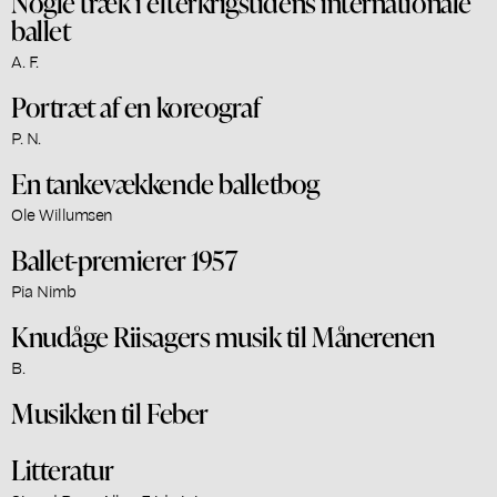
Nogle træk i efterkrigstidens internationale
ballet
A. F.
Portræt af en koreograf
P. N.
En tankevækkende balletbog
Ole Willumsen
Ballet-premierer 1957
Pia Nimb
Knudåge Riisagers musik til Månerenen
B.
Musikken til Feber
Litteratur