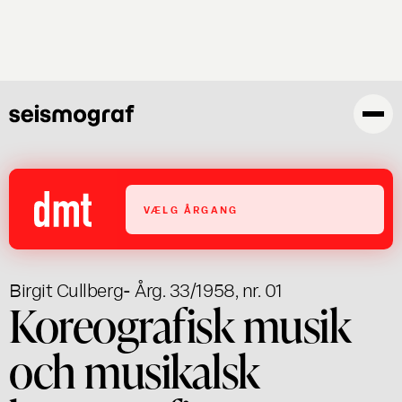
Gå
til
hovedindhold
VÆLG ÅRGANG
Birgit Cullberg
- Årg. 33/1958, nr. 01
Koreografisk musik
och musikalsk