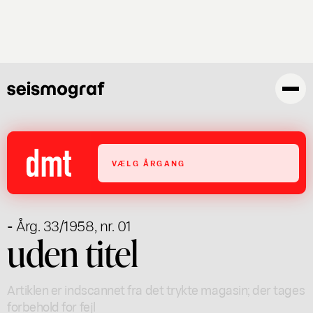
Gå
til
hovedindhold
VÆLG ÅRGANG
- Årg. 33/1958, nr. 01
uden titel
Artiklen er indscannet fra det trykte magasin; der tages
forbehold for fejl