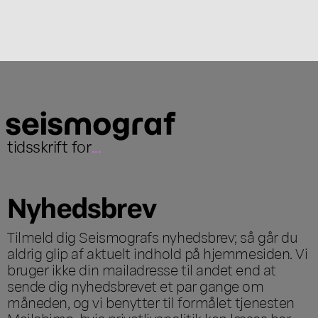
tidsskrift for
...
Nyhedsbrev
Tilmeld dig Seismografs nyhedsbrev; så går du
aldrig glip af aktuelt indhold på hjemmesiden. Vi
bruger ikke din mailadresse til andet end at
sende dig nyhedsbrevet et par gange om
måneden, og vi benytter til formålet tjenesten