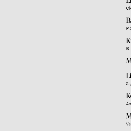
Ol
B
Pi
K
B.
M
L
Si
K
An
M
Va