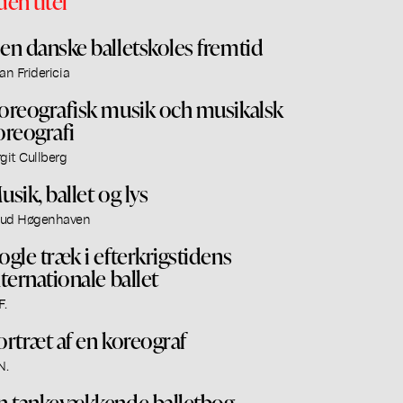
den titel
en danske balletskoles fremtid
lan Fridericia
oreografisk musik och musikalsk
oreografi
rgit Cullberg
usik, ballet og lys
ud Høgenhaven
ogle træk i efterkrigstidens
nternationale ballet
F.
ortræt af en koreograf
N.
n tankevækkende balletbog