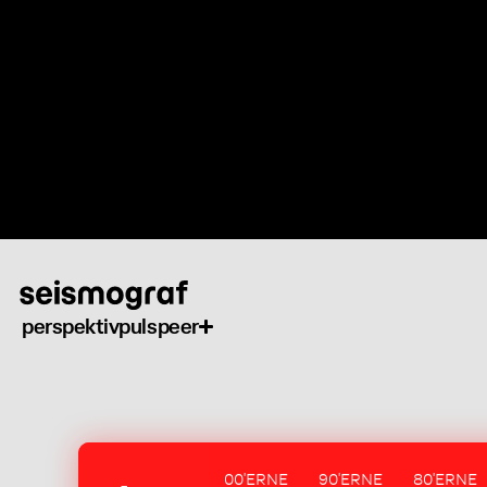
Gå
til
hovedindhold
perspektiv
puls
peer
00'ERNE
90'ERNE
80'ERNE