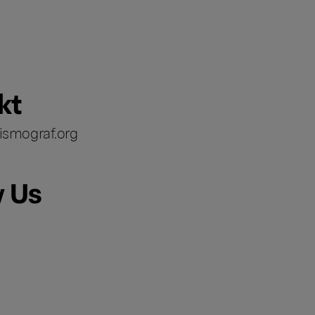
kt
ismograf.org
w Us