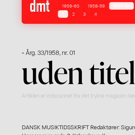
1959-60
1958-59
1957-58
1
2
3
4
- Årg. 33/1958, nr. 01
uden tite
Artiklen er indscannet fra det trykte magasin; der
DANSK MUSIKTIDSSKRIFT Redaktører: Sigurd