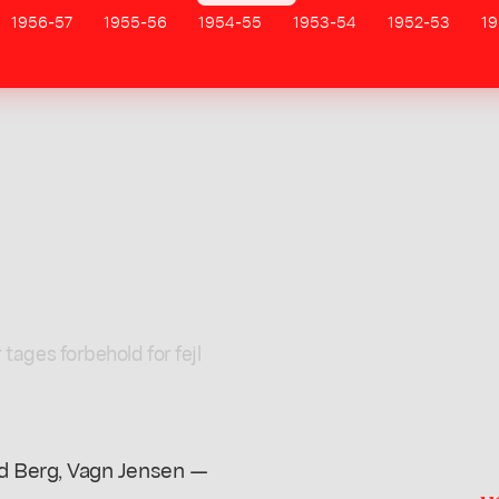
1956-57
1955-56
1954-55
1953-54
1952-53
19
l
 tages forbehold for fejl
 Berg, Vagn Jensen —