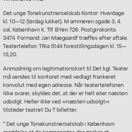
Det unge Tonekunstnerselskab Kontor: Hverdage
kl. 10—12 (lørdag lukket). M ammeren sgade 3, 4.
sal, København K. Tlf. BYen 726. Postgirokonto
3474. Formand: Jan Maegaardf træffes efter aftale.
Teatertelefon: TRia 5144 forestillingsdagen kl. 15—
15,20.
Anmodning om legitimationskort til Det kgl. Teater
må sendes til kontoret med vedlagt frankeret
konvolut med egen adresse. Når teatertelefonen
ikke svarer, skyldes det, at der er helt elier næsten
udsolgt. Heller ikke ved »næsten udsolgt«
tilsteder teatret Du T billetter.
* Det unge Tonekunstnerselskab i København
meddeler, at de komponister, der ønsker at