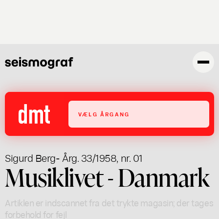
Gå
til
hovedindhold
VÆLG ÅRGANG
Sigurd Berg
- Årg. 33/1958, nr. 01
Musiklivet - Danmark
Artiklen er indscannet fra det trykte magasin; der tages
forbehold for fejl