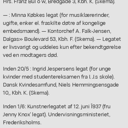
Hrs. Franz Bul o w, Bredgade 3, Kbh. K. (Skema).
— : Minna Købkes legat (for musiklærerinder,
ugifte, enker el. fraskilte døtre af kongelige
embedsmænd). — Kontorchef A. Falk-Jensen,
Dalgas» Boulevard 53, Kbh. F. (Skema). — Legatet
er livsvarigt og uddeles kun efter bekendtgørelse
ved en modtagers død.
Inden 20/5 : Ingrid Jespersens legat (for unge
kvinder med studentereksamen fra I. J.s skole).
Dansk Kvindesamfund, Niels Hemmingsensgade
10,, Kbh. K. (Skema).
Inden 1/6: Kunstnerlegatet af 12. juni Î937 (fru
Jenny Knox' legat). Undervisningsministeriet,
Frederiksholms.