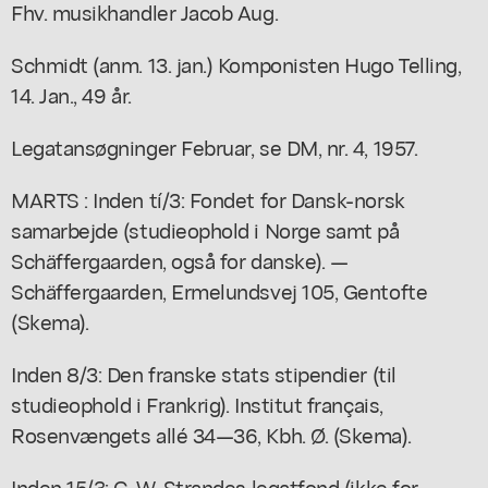
Fhv. musikhandler Jacob Aug.
Schmidt (anm. 13. jan.) Komponisten Hugo Telling,
14. Jan., 49 år.
Legatansøgninger Februar, se DM, nr. 4, 1957.
MARTS : Inden tí/3: Fondet for Dansk-norsk
samarbejde (studieophold i Norge samt på
Schäffergaarden, også for danske). —
Schäffergaarden, Ermelundsvej 105, Gentofte
(Skema).
Inden 8/3: Den franske stats stipendier (til
studieophold i Frankrig). Institut français,
Rosenvængets allé 34—36, Kbh. Ø. (Skema).
Inden 15/3: C. W. Strandes legatfond (ikke for