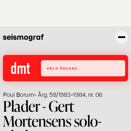
Gå
til
hovedindhold
VÆLG ÅRGANG
Poul Borum
- Årg. 58/1983-1984, nr. 06
Plader - Gert
Mortensens solo-