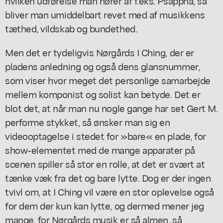
hvilken udførelse man hører af f.eks. Psappha, så
bliver man umiddelbart revet med af musikkens
tæthed, vildskab og bundethed.
Men det er tydeligvis Nørgårds I Ching, der er
pladens anledning og også dens glansnummer,
som viser hvor meget det personlige samarbejde
mellem komponist og solist kan betyde. Det er
blot det, at når man nu nogle gange har set Gert M.
performe stykket, så ønsker man sig en
videooptagelse i stedet for »bare« en plade, for
show-elementet med de mange apparater på
scenen spiller så stor en rolle, at det er svært at
tænke væk fra det og bare lytte. Dog er der ingen
tvivl om, at I Ching vil være en stor oplevelse også
for dem der kun kan lytte, og dermed mener jeg
mange, for Nørgårds musik er så almen, så