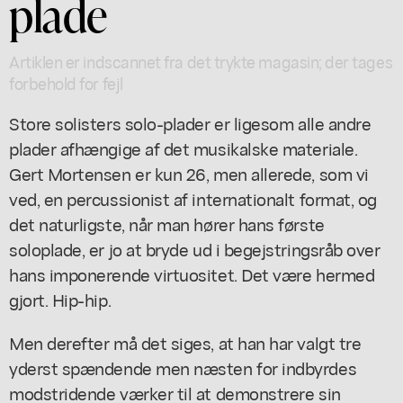
plade
Artiklen er indscannet fra det trykte magasin; der tages
forbehold for fejl
Store solisters solo-plader er ligesom alle andre
plader afhængige af det musikalske materiale.
Gert Mortensen er kun 26, men allerede, som vi
ved, en percussionist af internationalt format, og
det naturligste, når man hører hans første
soloplade, er jo at bryde ud i begejstringsråb over
hans imponerende virtuositet. Det være hermed
gjort. Hip-hip.
Men derefter må det siges, at han har valgt tre
yderst spændende men næsten for indbyrdes
modstridende værker til at demonstrere sin