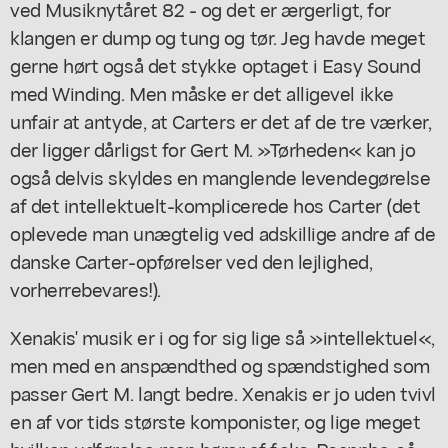
ved Musiknytåret 82 - og det er ærgerligt, for
klangen er dump og tung og tør. Jeg havde meget
gerne hørt også det stykke optaget i Easy Sound
med Winding. Men måske er det alligevel ikke
unfair at antyde, at Carters er det af de tre værker,
der ligger dårligst for Gert M. »Tørheden« kan jo
også delvis skyldes en manglende levendegørelse
af det intellektuelt-komplicerede hos Carter (det
oplevede man unægtelig ved adskillige andre af de
danske Carter-opførelser ved den lejlighed,
vorherrebevares!).
Xenakis' musik er i og for sig lige så »intellektuel«,
men med en anspændthed og spændstighed som
passer Gert M. langt bedre. Xenakis er jo uden tvivl
en af vor tids største komponister, og lige meget