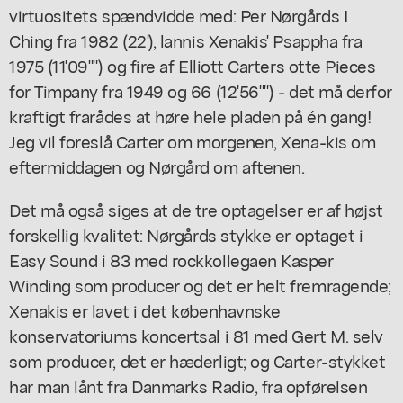
virtuositets spændvidde med: Per Nørgårds I
Ching fra 1982 (22'), lannis Xenakis' Psappha fra
1975 (11'09"") og fire af Elliott Carters otte Pieces
for Timpany fra 1949 og 66 (12'56"") - det må derfor
kraftigt frarådes at høre hele pladen på én gang!
Jeg vil foreslå Carter om morgenen, Xena-kis om
eftermiddagen og Nørgård om aftenen.
Det må også siges at de tre optagelser er af højst
forskellig kvalitet: Nørgårds stykke er optaget i
Easy Sound i 83 med rockkollegaen Kasper
Winding som producer og det er helt fremragende;
Xenakis er lavet i det københavnske
konservatoriums koncertsal i 81 med Gert M. selv
som producer, det er hæderligt; og Carter-stykket
har man lånt fra Danmarks Radio, fra opførelsen