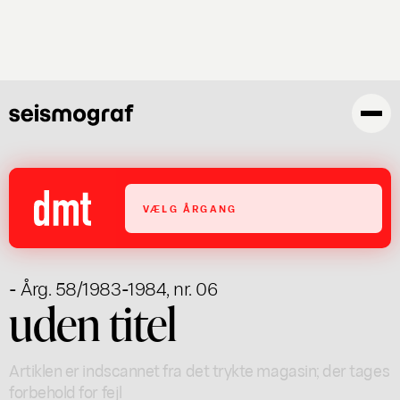
Gå
til
hovedindhold
VÆLG ÅRGANG
- Årg. 58/1983-1984, nr. 06
uden titel
Artiklen er indscannet fra det trykte magasin; der tages
forbehold for fejl