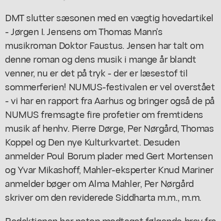
DMT slutter sæsonen med en vægtig hovedartikel
- Jørgen I. Jensens om Thomas Mann's
musikroman Doktor Faustus. Jensen har talt om
denne roman og dens musik i mange år blandt
venner, nu er det på tryk - der er læsestof til
sommerferien! NUMUS-festivalen er vel overstået
- vi har en rapport fra Aarhus og bringer også de på
NUMUS fremsagte fire profetier om fremtidens
musik af henhv. Pierre Dørge, Per Nørgård, Thomas
Koppel og Den nye Kulturkvartet. Desuden
anmelder Poul Borum plader med Gert Mortensen
og Yvar Mikashoff, Mahler-eksperter Knud Mariner
anmelder bøger om Alma Mahler, Per Nørgård
skriver om den reviderede Siddharta m.m., m.m.
Redaktionen har netop modtaget følgende brev fra