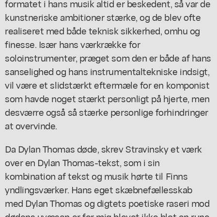
formatet i hans musik altid er beskedent, så var de
kunstneriske ambitioner stærke, og de blev ofte
realiseret med både teknisk sikkerhed, omhu og
finesse. Især hans værkrække for
soloinstrumenter, præget som den er både af hans
sanselighed og hans instrumentaltekniske indsigt,
vil være et slidstærkt eftermæle for en komponist
som havde noget stærkt personligt på hjerte, men
desværre også så stærke personlige forhindringer
at overvinde.
Da Dylan Thomas døde, skrev Stravinsky et værk
over en Dylan Thomas-tekst, som i sin
kombination af tekst og musik hørte til Finns
yndlingsværker. Hans eget skæbnefællesskab
med Dylan Thomas og digtets poetiske raseri mod
dødens uvæsen er for mig blevet ikke blot en rune