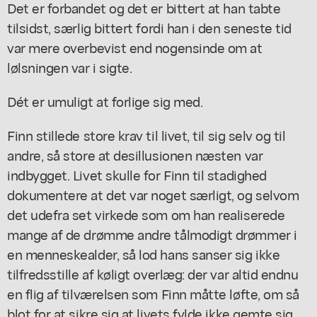
Det er forbandet og det er bittert at han tabte
tilsidst, særlig bittert fordi han i den seneste tid
var mere overbevist end nogensinde om at
lølsningen var i sigte.
Dét er umuligt at forlige sig med.
Finn stillede store krav til livet, til sig selv og til
andre, så store at desillusionen næsten var
indbygget. Livet skulle for Finn til stadighed
dokumentere at det var noget særligt, og selvom
det udefra set virkede som om han realiserede
mange af de drømme andre tålmodigt drømmer i
en menneskealder, så lod hans sanser sig ikke
tilfredsstille af køligt overlæg: der var altid endnu
en flig af tilværelsen som Finn måtte løfte, om så
blot for at sikre sig at livets fylde ikke gemte sig