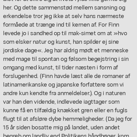
her. Og dette sammenstød mellem sansning og
erkendelse tror jeg ikke at selv hans nærmeste
formåede at trænge ind til kernen af. For Finn
levede jo i sandhed op til mak-simet om at »hvo
som elsker natur og kunst, han spilder ej sine
jordiske dage«. Jeg har aldrig mødt et menneske
med mage til spontan og følsom begejstring i sin
omgang med kunst, til tider næsten i form af
forslugenhed. (Finn havde læst alle de romaner af
latinamerikanske og japanske forfattere som vi
andre kun kendte fra anmeldelser.). Og i naturen
var han den vidende, indlevede iagttager som
kunne få en tilfældig knækket gren eller en fugls
flugt til at afsløre dybe hemmeligheder. (Da jeg for
15 år siden bosatte mig på landet, uden andet
begreb om landliv end Politikens håndbøger, kom