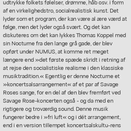
udtrykke folkets følelser, drømme, håb osv. i form
af en virkelighedstro, socialrealistisk kunst. Det
lyder som et program, der kan være al ære værd at
følge, men det lyder også svært. Og det kan
diskuteres om det kan lykkes Thomas Koppel med
sin Nocturne fra den lange grå gade, der blev
opført under NUMUS, at komme ret meget
længere end »det første spæde skridt i retning af
at rejse den socialistiske realisme i den klassiske
musiktradition.« Egentlig er denne Nocturne et
»koncertsalsarrangement« af et par af Savage
Roses sange, for en del af den blev fremført ved
Savage Rose-koncerten også - og da med en
rigtigere og troværdig sound. Denne musik
fungerer bedre i »fri luft« og i dét arrangement,
end i en version tillempet koncertsalskultu-rens