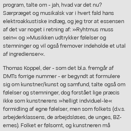
program, talte om - jah, hvad var det nu?
Særpræget og musikalsk var i hvert fald hans
elektroakkustiske indlæg, og jeg tror at essensen
af det var noget i retning af: »Ryhtmus muss
sein« og »Musikken udtrykker følelser og
stemninger og vil også fremover indeholde et utal
af ingredienser«.
Thomas Koppel, der - som det bl.a. fremgår af
DMTs forrige nummer - er begyndt at formulere
sig om kunstner/kunst og samfund, talte også om
følelser og stemninger, dog forstået lige præcis
ikke som kunstnerens »helligt indviduel-le«
formidling af egne følelser, men som folkets (d.v.s.
arbejderklassens, de arbejdsløses, de unges, BZ-
ernes). Folket er følsomt, og kunstneren må