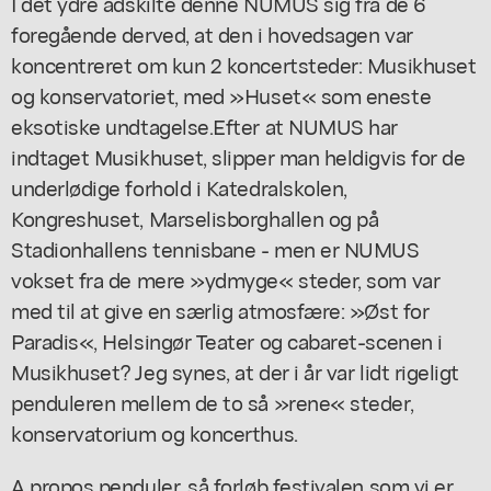
I det ydre adskilte denne NUMUS sig fra de 6
foregående derved, at den i hovedsagen var
koncentreret om kun 2 koncertsteder: Musikhuset
og konservatoriet, med »Huset« som eneste
eksotiske undtagelse.Efter at NUMUS har
indtaget Musikhuset, slipper man heldigvis for de
underlødige forhold i Katedralskolen,
Kongreshuset, Marselisborghallen og på
Stadionhallens tennisbane - men er NUMUS
vokset fra de mere »ydmyge« steder, som var
med til at give en særlig atmosfære: »Øst for
Paradis«, Helsingør Teater og cabaret-scenen i
Musikhuset? Jeg synes, at der i år var lidt rigeligt
penduleren mellem de to så »rene« steder,
konservatorium og koncerthus.
A propos penduler, så forløb festivalen som vi er