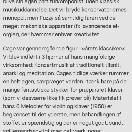
blive sin egen partiturkomponist, uden klassisk
musikuddannelse. Det vil bryde konservatoriernes
monopol, men Fuzzy så samtidig faren ved de
meget mekaniske apparater (fx. avancerede el-
orgler), der hæmmer enhver kreativitet.
Cage var gennemgående figur -»årets klassiker«.
Vi blev indført i 3 hjørner af hans mangfoldige
virksomhed: Koncertmusik af traditionelt tilsnit,
anarki og meditation. Cages tidlige værker rummer
en helt egen, særpræget verden -tænk bare på de
mange fantastiske stykker for præpararet klaver
(som vi desværre ikke fik prøver på). Materialet i
hans 6 Melodier for violin og klaver (1950) er
begrænset til det yderste, men behandlingen af
stoffet er spændstig og der er noget godt, sundt,
spillemandsag-tigt over det værk, noget