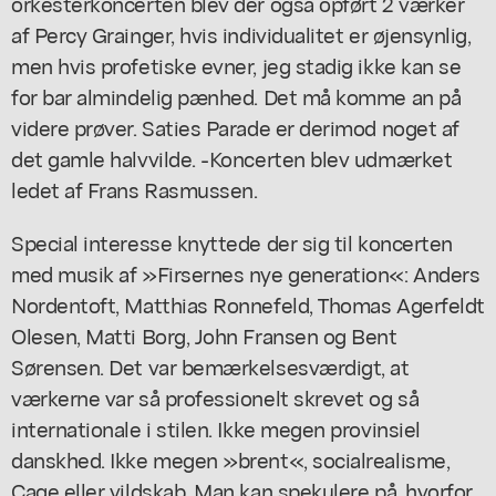
orkesterkoncerten blev der også opført 2 værker
af Percy Grainger, hvis individualitet er øjensynlig,
men hvis profetiske evner, jeg stadig ikke kan se
for bar almindelig pænhed. Det må komme an på
videre prøver. Saties Parade er derimod noget af
det gamle halvvilde. -Koncerten blev udmærket
ledet af Frans Rasmussen.
Special interesse knyttede der sig til koncerten
med musik af »Firsernes nye generation«: Anders
Nordentoft, Matthias Ronnefeld, Thomas Agerfeldt
Olesen, Matti Borg, John Fransen og Bent
Sørensen. Det var bemærkelsesværdigt, at
værkerne var så professionelt skrevet og så
internationale i stilen. Ikke megen provinsiel
danskhed. Ikke megen »brent«, socialrealisme,
Cage eller vildskab. Man kan spekulere på, hvorfor