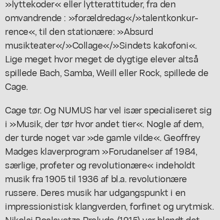
»lyttekoder« eller lytterattituder, fra den
omvandrende : »forældredag«/»talentkonkur-
rence«, til den stationære: »Absurd
musikteater«/»Collage«/»Sindets kakofoni«.
Lige meget hvor meget de dygtige elever altså
spillede Bach, Samba, Weill eller Rock, spillede de
Cage.
Cage tør. Og NUMUS har vel især specialiseret sig
i »Musik, der tør hvor andet tier«. Nogle af dem,
der turde noget var »de gamle vilde«. Geoffrey
Madges klaverprogram »Forudanelser af 1984,
særlige, profeter og revolutionære« indeholdt
musik fra 1905 til 1936 af bl.a. revolutionære
russere. Deres musik har udgangspunkt i en
impressionistisk klangverden, forfinet og urytmisk.
Nikolaj Roslavetzs Prelude (1915) var blandt det