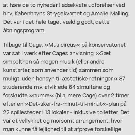
at høre de to nyheder i adækvate udførelser ved
hhv. Københavns Strygekvartet og Amalie Malling.
Det var i det hele taget vældig godt, dette
åbningsprogram.
Tilbage til Cage. »Musicircus« på konservatoriet
var sat i værk efter Cages anvisning: »Sæt
simpelthen så megen musik (eller andre
kunstarter, som anvender tid) sammen som
muligt, uden hensyn til æstetiske retninger.« 87
studerende m.v. afviklede 64 simultane og
forskudte »numre« (bl.a. mere Cage) over 2 timer
efter en »Det-sker-fra-minut-til-minut«-plan på
22 spillesteder i 13 lokaler - inklusive toiletter. Det
var et vellykket og morsomt arrangement, hvor
man kunne få lejlighed til at afprøve forskellige