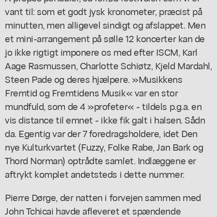
vant til: som et godt jysk kronometer, præcist på
minutten, men alligevel sindigt og afslappet. Men
et mini-arrangement på sølle 12 koncerter kan de
jo ikke rigtigt imponere os med efter ISCM, Karl
Aage Rasmussen, Charlotte Schiøtz, Kjeld Mardahl,
Steen Pade og deres hjælpere. »Musikkens
Fremtid og Fremtidens Musik« var en stor
mundfuld, som de 4 »profeter« - tildels p.g.a. en
vis distance til emnet - ikke fik galt i halsen. Sådn
da. Egentig var der 7 foredragsholdere, idet Den
nye Kulturkvartet (Fuzzy, Folke Rabe, Jan Bark og
Thord Norman) optrådte samlet. Indlæggene er
aftrykt komplet andetsteds i dette nummer.
Pierre Dørge, der natten i forvejen sammen med
John Tchicai havde afleveret et spændende