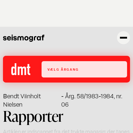
Gå
til
hovedindhold
VÆLG ÅRGANG
Bendt Viinholt
- Årg. 58/1983-1984, nr.
Nielsen
06
Rapporter
Artiklen er indscannet fra det trykte magasin; der tages