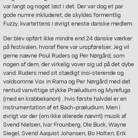
var langt og noget løst i det. Der var dog et par
gode numre inkluderet, de skyldes formentlig
Fuzzy, kvartettens i øvrigt eneste danske medlem.
Der blev opført ikke mindre end 24 danske værker
på festivalen, hvoraf flere var uropførelser. Jeg vil
gerne nævne Poul Ruders og Per Nørgård, som
nogen af dem, der virkelig vover sig ud på det dybe
vand. Ruders med sit stædigt insi-sterende og
voldsomme Vox in Rama og Per Nørgård med det
rentud vanvittige stykke Præludium og Myrefuga
(med en krabbekanon) , hvis første halvdel er en
instrumentation af et Bach-præludium. Men i
øvrigt var der (om ikke allerede nævnt) musik af
Svend Nielsen, Ivar Frounberg, Ole Buck, Wayne
Siegel, Svend Aaquist Johansen, Bo Holten, Erik