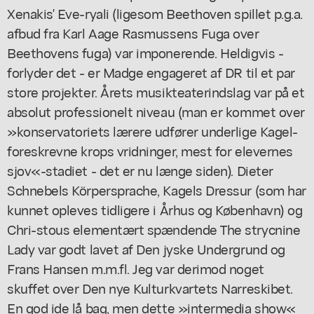
Xenakis' Eve-ryali (ligesom Beethoven spillet p.g.a.
afbud fra Karl Aage Rasmussens Fuga over
Beethovens fuga) var imponerende. Heldigvis -
forlyder det - er Madge engageret af DR til et par
store projekter. Årets musikteaterindslag var på et
absolut professionelt niveau (man er kommet over
»konservatoriets lærere udfører underlige Kagel-
foreskrevne krops vridninger, mest for elevernes
sjov«-stadiet - det er nu længe siden). Dieter
Schnebels Körpersprache, Kagels Dressur (som har
kunnet opleves tidligere i Århus og København) og
Chri-stous elementært spændende The strycnine
Lady var godt lavet af Den jyske Undergrund og
Frans Hansen m.m.fl. Jeg var derimod noget
skuffet over Den nye Kulturkvartets Narreskibet.
En god ide lå bag, men dette »intermedia show«