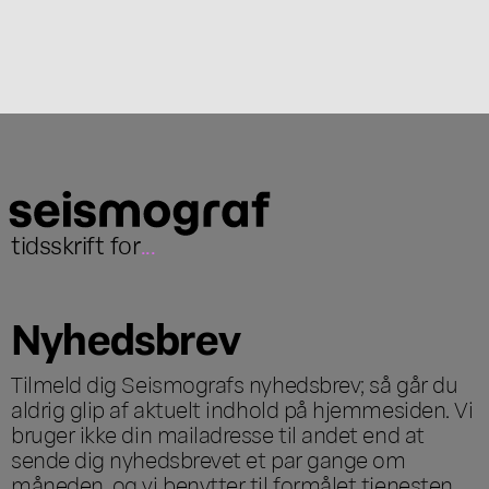
tidsskrift for
...
Nyhedsbrev
Tilmeld dig Seismografs nyhedsbrev; så går du
aldrig glip af aktuelt indhold på hjemmesiden. Vi
bruger ikke din mailadresse til andet end at
sende dig nyhedsbrevet et par gange om
måneden, og vi benytter til formålet tjenesten