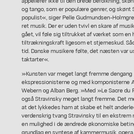
appellerer ikke til den brede befolkning, skøn
og tango, som er populære genrer, og skønt St
populist«, siger Pelle Gudmundsen-Holmgreen
ret musik. Der er uden tvivl en skare af musi
gået, vil føle sig tiltrukket af værket som en
tiltrækningskraft ligesom et stjerneskud. Så
tid. Danske musikere følte, det næsten var u
taktarter«.
»Kunsten var meget langt fremme dengang me
ekspressionisterne og med komponisterne A
Webern og Alban Berg. »Med »Le Sacre du 
også Stravinsky meget langt fremme. Det me
at det lykkedes ham at skabe et helt anderl
verdenskrig tvang Stravinsky til en ekstrem r
en mulighed i de ændrede økonomiske beting
grundlag en syntese af kammermusik, opera, b