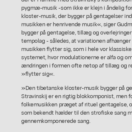
pygmæ-musik -som ikke er klejn i åndelig fo
kloster-musik, der bygger på gentagelser in
musikken er henrivende musik«, siger Gud
bygger på gentagelse, tillæg og overlejringer 
tempolag - således, at variationen afhænger a
musikken flytter sig, som i hele vor klassiske
systemet, hvor modulationerne er alfa og ome
ændringen i formen ofte netop af tillæg og r
»flytter sig«.
»Den tibetanske kloster-musik bygger på gen
Stravinskij er en rigtig blokkomponist, men fo
folkemusikken præget af rituel gentagelse, o
som bekendt hælder til den strofiske sang m
gennemkomponerede sang.