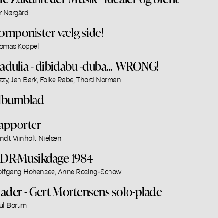
r Nørgård
omponister vælg side!
omas Koppel
adulia - dibidabu -duba... WRONG!
zzy, Jan Bark, Folke Rabe, Thord Norman
lbumblad
apporter
ndt Viinholt Nielsen
DR-Musikdage 1984
lfgang Hohensee, Anne Rosing-Schow
lader - Gert Mortensens solo-plade
ul Borum