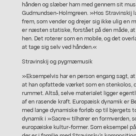
hånden og slæber ham med gennem sit musik
Gudmundsen-Holmgreen. »Hos Stravinskij læ
frem, som vender og drejer sig ikke ulig en m
er næsten statiske, forstået på den måde, at
hen. Det roterer som en mobile, og det overlad
at tage sig selv ved hånden.«
Stravinskij og pygmæmusik
»Eksempelvis har en person engang sagt, at 
at han opfattede værket som en stenkolos, 
rummet. Altså, selve materialet ligger egent
af en rasende kraft. Europæisk dynamik er Be
med lange dynamiske forløb op til bjergets t
dynamik i »Sacre« tilhører en formverden, 
europæiske kultur-former. Som eksempel på
der er i familie med Stravinsky's kompositio