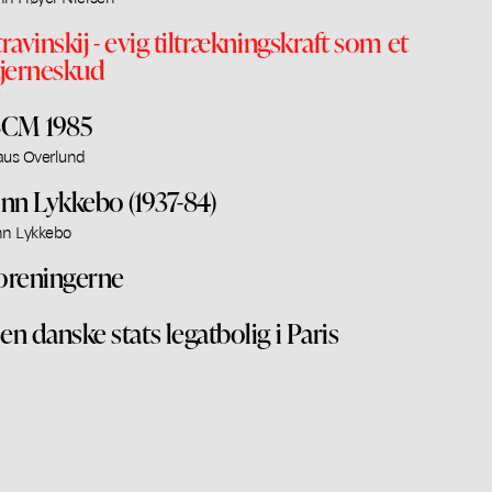
travinskij - evig tiltrækningskraft som et
tjerneskud
SCM 1985
aus Overlund
inn Lykkebo (1937-84)
nn Lykkebo
oreningerne
en danske stats legatbolig i Paris