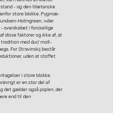
rstand - og den tibetanske
denfor store blokke. Pygmæ-
mundsen-Holmgreen, »der
- ovenikøbet i forskellige
f disse faktorer og ikke af, at
 tradition med dur/ moll-
ga. For Stravinskij består
eduktioner, uden at stoffet
tagelser i store blokke.
røvrigt er en stor del af
g det gælder også pop'en, der
ere end til den