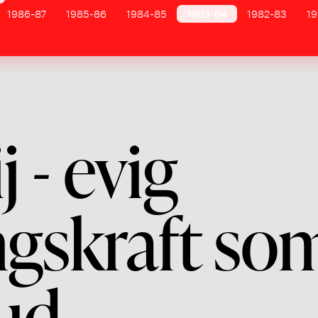
1986-87
1985-86
1984-85
1983-84
1982-83
19
j - evig
ngskraft so
kud