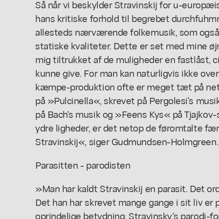
Så når vi beskylder Stravinskij for u-europæis
hans kritiske forhold til begrebet durchfuhmn
allesteds nærværende folkemusik, som også
statiske kvaliteter. Dette er set med mine øjn
mig tiltrukket af de muligheder en fastlåst, 
kunne give. For man kan naturligvis ikke over
kæmpe-produktion ofte er meget tæt på net
på »Pulcinella«, skrevet på Pergolesi's mus
på Bach's musik og »Feens Kys« på Tjajkov-ski
ydre ligheder, er det netop de føromtalte fæn
Stravinskij«, siger Gudmundsen-Holmgreen.
Parasitten - parodisten
»Man har kaldt Stravinskij en parasit. Det ord
Det han har skrevet mange gange i sit liv er p
oprindelige betydning. Stravinsky's parodi-f