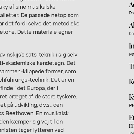
A
nsky af sine musikalske
Po
balletter. De passede netop som
var det fordi selve det metodiske
A
ketone. Dette materiale egner
Kn
I
nskijs's sats-teknik i sig selv
Iv
nti-akademiske kendetegn. Det
T
og sammen-klippede former, som
rchführungs-technik. Det er en
K
inde i det Europa, der i
K
et præget af de store tyskere.
 på udvikling, d.v.s., den
Pe
hos Beethoven. En musikalsk
E
en kæmper sig vej til en
m
nisten tager lytteren ved
Jo