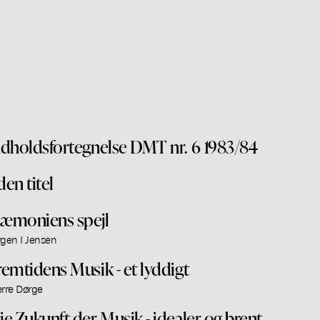
ndholdsfortegnelse DMT nr. 6 1983/84
den titel
æmoniens spejl
rgen I Jensen
remtidens Musik - et lyddigt
erre Dørge
ie Zukunft der Musik - idealer og brent