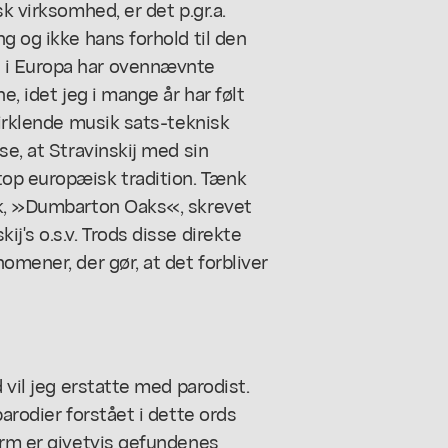
k virksomhed, er det p.gr.a.
g og ikke hans forhold til den
 i Europa har ovennævnte
e, idet jeg i mange år har følt
cirklende musik sats-teknisk
se, at Stravinskij med sin
op europæisk tradition. Tænk
ik, »Dumbarton Oaks«, skrevet
j's o.s.v. Trods disse direkte
omener, der gør, at det forbliver
 vil jeg erstatte med parodist.
arodier forstået i dette ords
orm er givetvis gefundenes