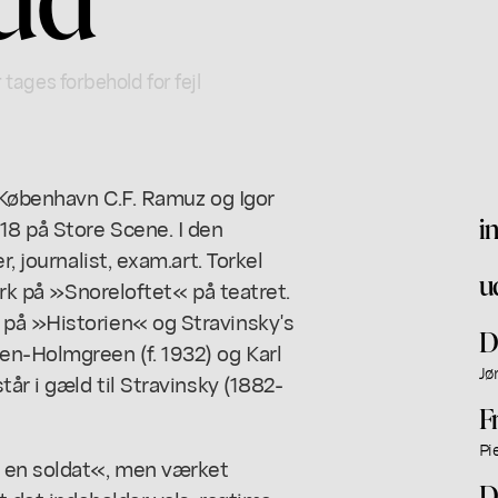
 tages forbehold for fejl
i København C.F. Ramuz og Igor
i
18 på Store Scene. I den
, journalist, exam.art. Torkel
u
ærk på »Snoreloftet« på teatret.
 på »Historien« og Stravinsky's
D
en-Holmgreen (f. 1932) og Karl
Jø
tår i gæld til Stravinsky (1882-
F
Pi
m en soldat«, men værket
D