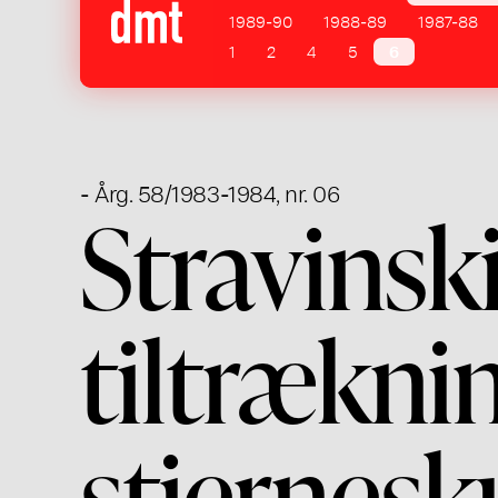
1989-90
1988-89
1987-88
1
2
4
5
6
- Årg. 58/1983-1984, nr. 06
Stravinski
tiltrækni
stjernes