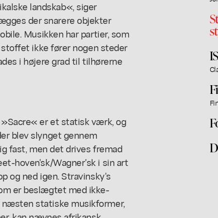
alske landskab«, siger
S
gges der snarere objekter
s
obile. Musikken har partier, som
 stoffet ikke fører nogen steder
I
es i højere grad til tilhørerne
Cl
F
Fi
»Sacre« er et statisk værk, og
F
der blev slynget gennem
D
lig fast, men det drives fremad
et-hoven'sk/Wagner'sk i sin art
op og ned igen. Stravinsky's
som er beslægtet med ikke-
 næsten statiske musikformer,
ner, kan nævnes afrikansk