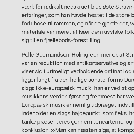
værk for radikalt nedskruet blus øste Stravi
erfaringer, som han havde høstet i de store 
fod i hose til rammen, og når de gjorde det, 
materiale var næret af især den russiske fol
sig til en fjællebods-forestilling.
Pelle Gudmundsen-Holmgreen mener, at Stravi
var en reduktion med antikonservative og a
viser sig i urimeligt vedholdende ostinati 
ligger langt fra den hellige sonate-forms Du
slags ikke-europæisk musik, han er ved at opf
musikkens verden først og fremmest har vær
Europæisk musik er nemlig udpræget indstillet
indeholder en slags højdepunkt, som f.eks. 
tanke præsenteres gennem tonearterne, og d
konklusion: »Man kan næsten sige, at kompo