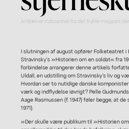
Artiklen er indscannet fra det trykte magasin; der
I slutningen af august opfører Folketeatret 
Stravinsky's »Historien om en soldat« fra 19
forbindelse arrangerer denne artikels forfatter
Uldall, en udstilling om Stravinsky's liv og v
Hvordan ser to nutidige danske komponister
værk og indflydelse iøvrigt? Pelle Gudmunds
Aage Rasmussen (f. 1947) føler begge, at de s
1971).
»Der skulle være publikum til »Historien o