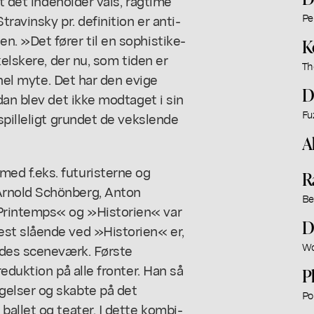
t det indeholder vals, ragtime
ravinsky pr. definition er anti-
Pe
. »Det fører til en sophistike-
K
kelskere, der nu, som tiden er
Th
 hel myte. Det har den evige
D
dan blev det ikke modtaget i sin
Fu
spilleligt grundet de vekslende
A
d f.eks. futuristerne og
R
rnold Schönberg, Anton
Be
Printemps« og »Historien« var
D
st slående ved »Historien« er,
Wo
edes sceneværk. Første
eduktion på alle fronter. Han så
P
elser og skabte på det
Po
allet og teater. I dette kombi-