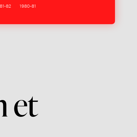
81-82
1980-81
m et