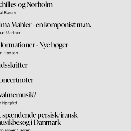
chilles og Nørholm
ul Borum
lma Mahler - en komponist m.m.
ud Martner
nformationer - Nye bøger
an Hansen
idsskrifter
oncertnoter
valmemusik?
r Nørgård
t spændende persisk/iransk
usikbesøg i Danmark
hn Høyer Nielsen