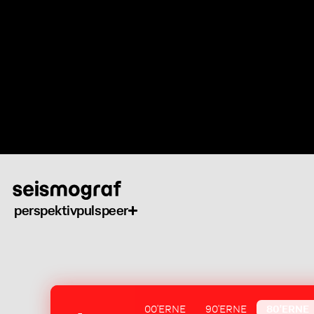
Gå
til
hovedindhold
perspektiv
puls
peer
00'ERNE
90'ERNE
80'ERNE