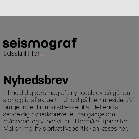
tidsskrift for
...
Nyhedsbrev
Tilmeld dig Seismografs nyhedsbrev; så går du
aldrig glip af aktuelt indhold på hjemmesiden. Vi
bruger ikke din mailadresse til andet end at
sende dig nyhedsbrevet et par gange om
måneden, og vi benytter til formålet tjenesten
Mailchimp, hvis privatlivspolitik kan læses
her
.