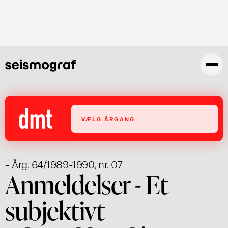
Gå
til
hovedindhold
VÆLG ÅRGANG
- Årg. 64/1989-1990, nr. 07
Anmeldelser - Et
subjektivt