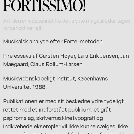
FORTISSIMO!
Artiklen er indscannet fra det trykte magasin; der tages
forbehold for fejl
Musikalsk analyse efter Forte-metoden
Fire essays af Carsten Høyer, Lars Erik Jensen, Jan
Maegaard, Claus Røllum-Larsen.
Musikvidenskabeligt Institut, Københavns
Universitet 1988.
Publikationen er med sit beskedne ydre tydeligt
rettet mod et indforstået publikum: et gråt
papiromslag, skrivemaskinetypografi og
indklæbede eksempler vil ikke kunne sælges, ikke