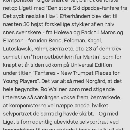
netop Ligeti med "Den store Skildpadde-fanfare fra
Det sydkinesiske Hav". Efterhånden blev det til
næsten 30 højst forskellige stykker af en halv
snes svenskere - fra Holewa og Back til Maros og
Eliasson - foruden Berio, Feldman, Kagel,
Lutoslawski, Rihm, Sierra etc. etc. 23 af dem blev
samlet i en 'Trompetbüchlein fur Martin", som for
knapt et år siden udkom på Universal Edition
under titlen "Fanfares - New Trumpet Pieces for
Young Players". Det var altså med Nørgård, at det
hele begyndte. Bo Wallner, som med stigende
interesse så samlingen vokse frem, bemærkede,
at komponisterne vel næppe anede, hvilket
selvportræt de samtidig havde skabt. - Og med
Ligetis formodentlig ubevidste selvportræt ved
begyndelsen til en ny periode i hans musik, vil det