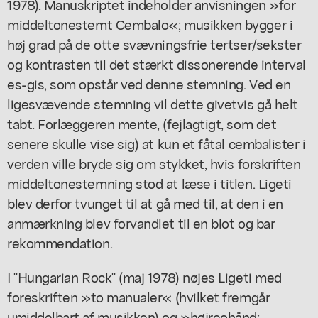
1978). Manuskriptet indeholder anvisningen »for
middeltonestemt Cembalo«; musikken bygger i
høj grad på de otte svævningsfrie tertser/sekster
og kontrasten til det stærkt dissonerende interval
es-gis, som opstår ved denne stemning. Ved en
ligesvævende stemning vil dette givetvis gå helt
tabt. Forlæggeren mente, (fejlagtigt, som det
senere skulle vise sig) at kun et fåtal cembalister i
verden ville bryde sig om stykket, hvis forskriften
middeltonestemning stod at læse i titlen. Ligeti
blev derfor tvunget til at gå med til, at den i en
anmærkning blev forvandlet til en blot og bar
rekommendation.
I "Hungarian Rock" (maj 1978) nøjes Ligeti med
foreskriften »to manualer« (hvilket fremgår
umiddelbart af musikken) og »højreohånd: