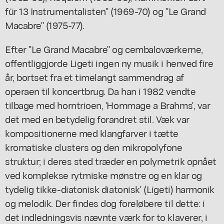
für 13 Instrumentalisten" (1969-70) og "Le Grand
Macabre" (1975-77).
Efter "Le Grand Macabre" og cembaloværkerne,
offentliggjorde Ligeti ingen ny musik i henved fire
år, bortset fra et timelangt sammendrag af
operaen til koncertbrug. Da han i 1982 vendte
tilbage med horntrioen, 'Hommage a Brahms', var
det med en betydelig forandret stil. Væk var
kompositionerne med klangfarver i tætte
kromatiske clusters og den mikropolyfone
struktur; i deres sted træder en polymetrik opnået
ved komplekse rytmiske mønstre og en klar og
tydelig tikke-diatonisk diatonisk' (Ligeti) harmonik
og melodik. Der findes dog foreløbere til dette: i
det indledningsvis nævnte værk for to klaverer, i