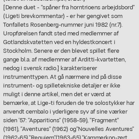
[Denne duet - "spåner fra horntrioens arbejdsbord"
(Ligeti brevkommentar) - er her gengivet som
Tonfallets Rosenberg-nummer juni 1982 (nr.7).
Uropførelsen fandt sted med medlemmer af
Gotlandskvatetten ved en hyldestkoncert i
Stockholm. Senere er den blevet spillet flere
gange bl.a. af medlemmer af Arditti-kvartetten,
nedog i svensk radio.] karakteriserer
instrumenttypen. At gå nærmere ind på disse
instrument- og spilletekniske detaljer er ikke
muligt i denne artikel, men det er værd at
bemærke, at Lige-ti foruden de tre solostykker har
anvendt cembalo i yderligere syv af sine værker
siden '57: "Apparitions" (1958-59), "Fragment"
(1961), "Aventures" (1962) og"Nouvelles Aventures"
(1962-65),"Requiem"(1963-65),"Kammerkon-zert