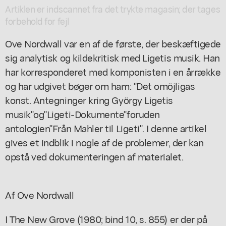
Artiklen er indscannet fra det trykte magasin; der tages
forbehold for fejl
Ove Nordwall var en af de første, der beskæftigede
sig analytisk og kildekritisk med Ligetis musik. Han
har korresponderet med komponisten i en årrække
og har udgivet bøger om ham: "Det omöjligas
konst. Antegninger kring György Ligetis
musik"og"Ligeti-Dokumente"foruden
antologien"Från Mahler til Ligeti". I denne artikel
gives et indblik i nogle af de problemer, der kan
opstå ved dokumenteringen af materialet.
Af Ove Nordwall
I The New Grove (1980; bind 10, s. 855) er der på