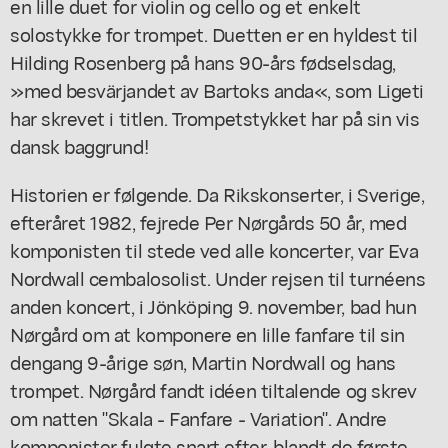
en lille duet for violin og cello og et enkelt
solostykke for trompet. Duetten er en hyldest til
Hilding Rosenberg på hans 90-års fødselsdag,
»med besvärjandet av Bartoks anda«, som Ligeti
har skrevet i titlen. Trompetstykket har på sin vis
dansk baggrund!
Historien er følgende. Da Rikskonserter, i Sverige,
efteråret 1982, fejrede Per Nørgårds 50 år, med
komponisten til stede ved alle koncerter, var Eva
Nordwall cembalosolist. Under rejsen til turnéens
anden koncert, i Jönköping 9. november, bad hun
Nørgård om at komponere en lille fanfare til sin
dengang 9-årige søn, Martin Nordwall og hans
trompet. Nørgård fandt idéen tiltalende og skrev
om natten "Skala - Fanfare - Variation". Andre
komponister fulgte snart efter, blandt de første