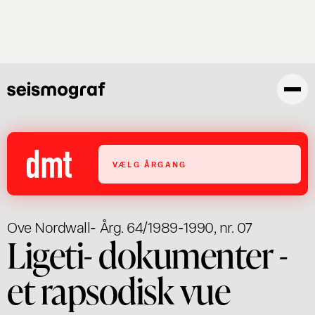
Gå
til
hovedindhold
VÆLG ÅRGANG
Ove Nordwall
- Årg. 64/1989-1990, nr. 07
Ligeti- dokumenter -
et rapsodisk vue