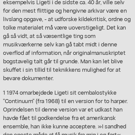
eksempelvis Ligeti i de sidste ca. 40 år, ville selv
for den mest flittige og hengivne arkivar være en
livslang opgave, - at udforske kildekritisk, ordne og
tolke materialet må være uoverstigeligt. Det kan
gå så vidt, at så væsentlige ting som
musikværkerne selv kan gå tabt midt i denne
overflod af information, når originalmanuskriptet
bogstavelig talt går til grunde. Man kan let blive
skuffet i sin tillid til teknikkens mulighed for at
bevare dokumenter.
1 1974 omarbejdede Ligeti sit cembalostykke
"Continuum" (fra 1968) til en version for to harper.
Oprindelsen til denne version var et udkast han
havde fået til godkendelse fra et amerikansk
ensemble, han ikke kunne acceptere. »I sandhed
den eneste måde at få musik fra mig i en fart«,