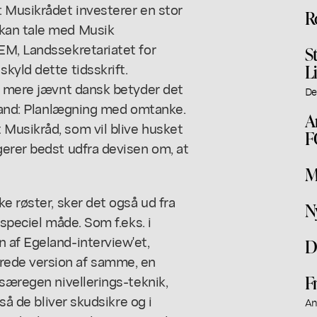
: Musikrådet investerer en stor
R
 kan tale med Musik
EM, Landssekretariatet for
S
kyld dette tidsskrift.
L
på mere jævnt dansk betyder det
De
stand: Planlægning med omtanke.
A
Musikråd, som vil blive husket
F
gerer bedst udfra devisen om, at
M
e røster, sker det også ud fra
N
 speciel måde. Som f.eks. i
 af Egeland-interview'et,
D
ede version af samme, en
F
 særegen nivellerings-teknik,
så de bliver skudsikre og i
An