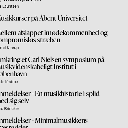
e Lauritzen
usikkurser på Åbent Universitet
ellem afslappet imødekommenhed og
ompromisløs stræben
rtel Krarup
mkring et Carl Nielsen symposium på
usikvidenskabeligt Institut i
øbenhavn
els Krabbe
nmeldelser - En musikhistorie i splid
ed sig selv
ns Brincker
nmeldelser - Minimalmusikkens
ræsrødder