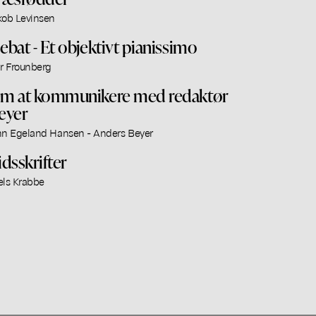
kob Levinsen
ebat - Et objektivt pianissimo
ar Frounberg
m at kommunikere med redaktør
eyer
nn Egeland Hansen - Anders Beyer
idsskrifter
els Krabbe