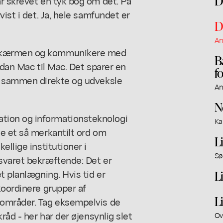
D
r skrevet en tyk bog om det. På
ist i det. Ja, hele samfundet er
D
An
 skærmen og kommunikere med
B
ådan Mac til Mac. Det sparer en
f
le sammen direkte og udveksle
An
N
ion og informationsteknologi
Ka
e et så merkantilt ord om
L
ellige institutioner i
Sø
svaret bekræftende: Det er
t planlægning. Hvis tid er
L
koordinere grupper af
L
 områder. Tag eksempelvis de
råd - her har der øjensynlig slet
Ov