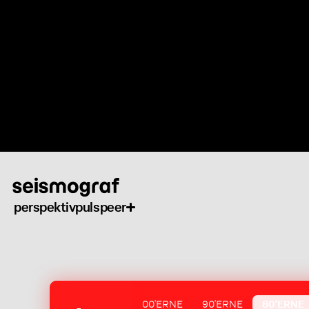
Gå
til
hovedindhold
perspektiv
puls
peer
00'ERNE
90'ERNE
80'ERNE