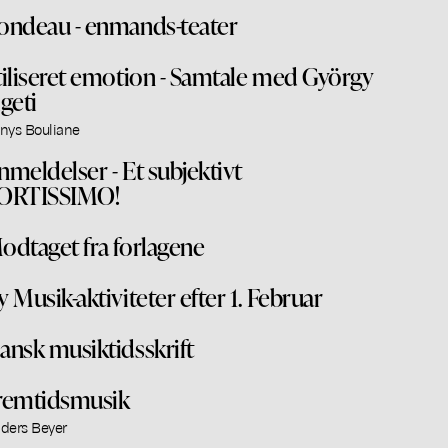
ondeau - enmands-teater
tiliseret emotion - Samtale med György
igeti
nys Bouliane
nmeldelser - Et subjektivt
ORTISSIMO!
odtaget fra forlagene
y Musik-aktiviteter efter 1. Februar
ansk musiktidsskrift
remtidsmusik
ders Beyer