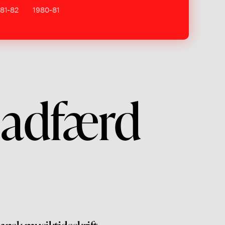
81-82
1980-81
 adfærd