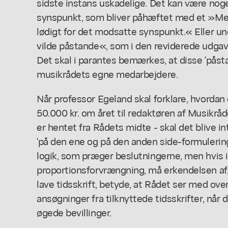
sidste instans uskadelige. Det kan være noget
synspunkt, som bliver påhæftet med et »Me
lødigt for det modsatte synspunkt.« Eller 
vilde påstande«, som i den reviderede udgave
Det skal i parantes bemærkes, at disse 'påst
musikrådets egne medarbejdere.
Når professor Egeland skal forklare, hvordan 
50.000 kr. om året til redaktøren af Musikrå
er hentet fra Rådets midte - skal det blive 
'på den ene og på den anden side-formulering
logik, som præger beslutningerne, men hvis
proportionsforvrængning, må erkendelsen af, a
lave tidsskrift, betyde, at Rådet ser med over
ansøgninger fra tilknyttede tidsskrifter, nå
øgede bevillinger.