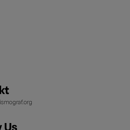
kt
ismograf.org
w Us