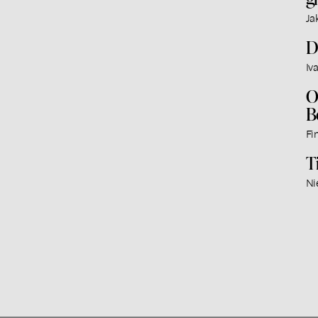
Ja
D
Iv
O
B
Fi
T
Ni