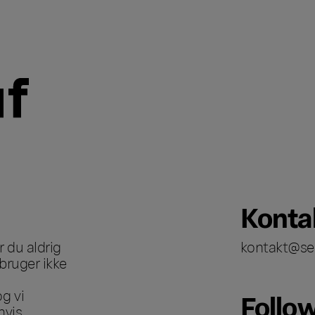
Konta
 du aldrig
kontakt@se
bruger ikke
g vi
Follo
hvis