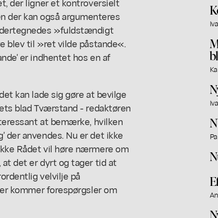
, der ligner et kontroversielt
K
n der kan også argumenteres
Iv
undertegnedes »fuldstændigt
M
 blev til »ret vilde påstande«.
b
ande' er indhentet hos en af
Ka
N
det kan lade sig gøre at bevilge
Iv
dets blad Tværstand - redaktøren
interessant at bemærke, hvilken
N
' der anvendes. Nu er det ikke
Pa
 ikke Rådet vil høre nærmere om
N
t det er dyrt og tager tid at
ordentlig velvilje på
E
r der kommer forespørgsler om
An
N