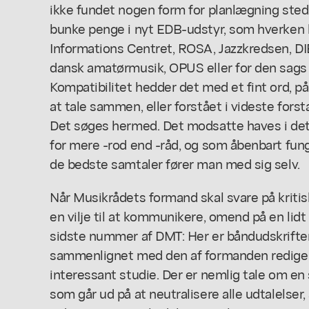
ikke fundet nogen form for planlægning sted
bunke penge i nyt EDB-udstyr, som hverken
Informations Centret, ROSA, Jazzkredsen, DI
dansk amatørmusik, OPUS eller for den sags s
Kompatibilitet hedder det med et fint ord, 
at tale sammen, eller forstået i videste for
Det søges hermed. Det modsatte haves i det 
for mere -rod end -råd, og som åbenbart fun
de bedste samtaler fører man med sig selv.
Når Musikrådets formand skal svare på kritisk
en vilje til at kommunikere, omend på en lidt
sidste nummer af DMT: Her er båndudskriften
sammenlignet med den af formanden rediger
interessant studie. Der er nemlig tale om en
som går ud på at neutralisere alle udtalelser, 