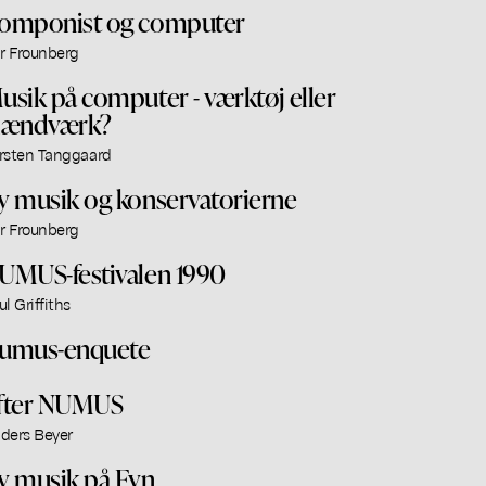
omponist og computer
ar Frounberg
usik på computer - værktøj eller
lændværk?
rsten Tanggaard
y musik og konservatorierne
ar Frounberg
UMUS-festivalen 1990
ul Griffiths
umus-enquete
fter NUMUS
ders Beyer
y musik på Fyn