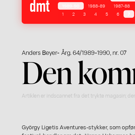
1989-90
1988-89
1987-88
1
2
3
4
5
6
7
Anders Beyer
- Årg. 64/1989-1990, nr. 07
Den komm
Artiklen er indscannet fra det trykte magasin; der
György Ligetis Aventures-stykker, som op