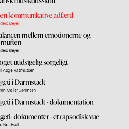
ansk musiktidsskrift
en kommunikative adfærd
ders Beyer
alancen mellem emotionerne og
ornuften
ders Beyer
oget uudsigelig sørgeligt
rl Aage Rasmussen
igeti i Darmstadt
ren Møller Sørensen
igeti i Darmstadt - dokumentation
igeti- dokumenter - et rapsodisk vue
e Nordwall