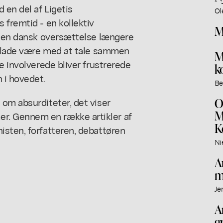
 en del af Ligetis
Ol
 fremtid - en kollektiv
M
 i en dansk oversættelse længere
at lade være med at tale sammen
M
e involverede bliver frustrerede
k
 i hovedet.
Be
O
om absurditeter, det viser
M
. Gennem en række artikler af
K
isten, forfatteren, debattøren
Ni
A
m
Je
A
g