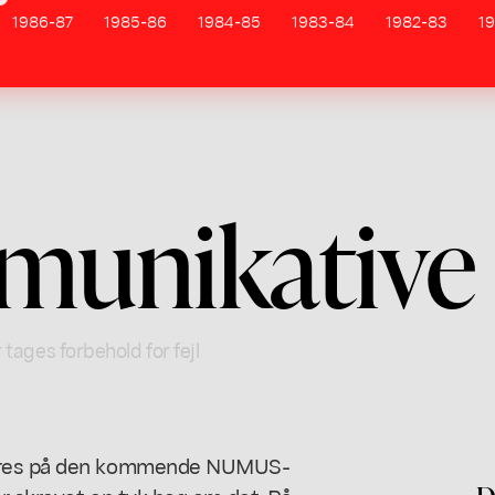
1986-87
1985-86
1984-85
1983-84
1982-83
19
unikative
 tages forbehold for fejl
føres på den kommende NUMUS-