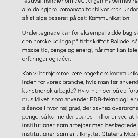
festival, handler om det. Jürgen Habermas ha
alle de højere læreanstalter bliver man underv
så at sige baseret på det: Kommunikation.
Undertegnede kan for eksempel sidde bag
den norske kollega på tidsskriftet Ballade, s
masse tid, penge og energi, når man kan ta
erfaringer og idéer.
Kan vi herhjemme lære noget om kommunikat
inden for vores branche, hvis man tør anvend
kunstnerisk arbejde? Hvis man ser på de forsk
musiklivet, som anvender EDB-teknologi, er 
slående i hvor høj grad, der savnes overordne
penge, så kunne der spares millioner ved at 
institutioner, som arbejder med beslægtede
institutioner, som er tilknyttet Statens Musik