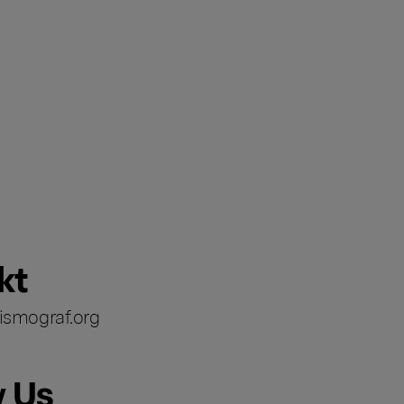
kt
ismograf.org
w Us