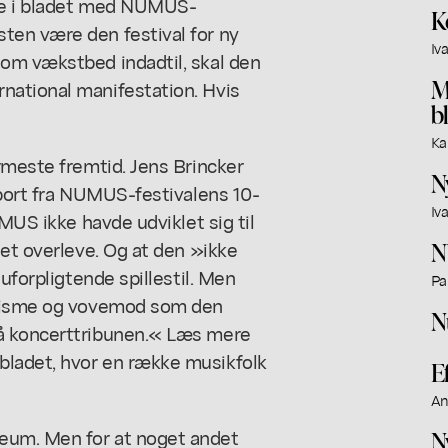
de i bladet med NUMUS-
K
ten være den festival for ny
Iv
om vækstbed indadtil, skal den
M
national manifestation. Hvis
b
Ka
rmeste fremtid. Jens Brincker
N
pport fra NUMUS-festivalens 10-
Iv
UMUS ikke havde udviklet sig til
net overleve. Og at den »ikke
N
uforpligtende spillestil. Men
Pa
alisme og vovemod som den
N
å koncerttribunen.« Læs mere
ladet, hvor en række musikfolk
E
An
eum. Men for at noget andet
N