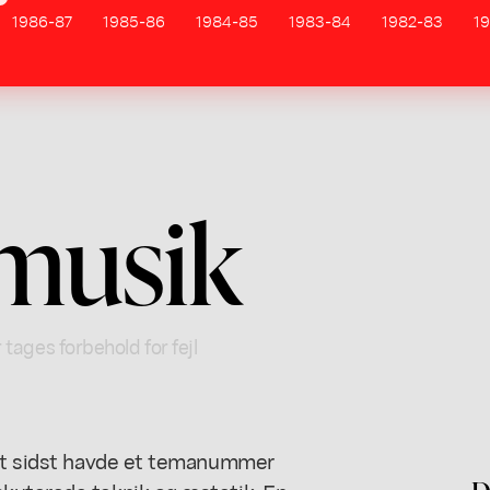
1986-87
1985-86
1984-85
1983-84
1982-83
19
musik
 tages forbehold for fejl
ift sidst havde et temanummer