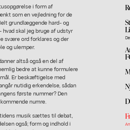
tusopgørelse i form af
R
ænkt som en vejledning for de
S
. Helt grundlæggende hard- og
L
 hvad skal jeg bruge af udstyr
 de svære ord forklares og der
De
ele og ulemper.
A
F
danner altså også en del af
nemlig bedre at kunne formulere
M
gsmål. Er beskæftigelse med
ngår nutidig erkendelse, sådan
N
gangens første nummer? Den
D
 de kommende numre.
F
dens musik sættes til debat,
elsen også; form og indhold i
An