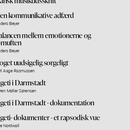
ansk musiktidsskrift
en kommunikative adfærd
ders Beyer
alancen mellem emotionerne og
ornuften
ders Beyer
oget uudsigelig sørgeligt
rl Aage Rasmussen
igeti i Darmstadt
ren Møller Sørensen
igeti i Darmstadt - dokumentation
igeti- dokumenter - et rapsodisk vue
e Nordwall