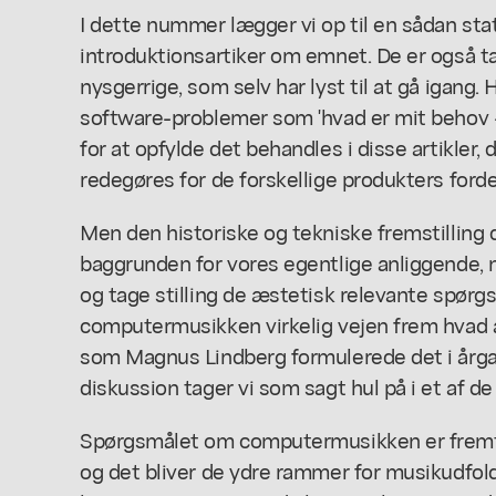
I dette nummer lægger vi op til en sådan sta
introduktionsartiker om emnet. De er også t
nysgerrige, som selv har lyst til at gå igang
software-problemer som 'hvad er mit behov -
for at opfylde det behandles i disse artikler,
redegøres for de forskellige produkters ford
Men den historiske og tekniske fremstilling 
baggrunden for vores egentlige anliggende, 
og tage stilling de æstetisk relevante spør
computermusikken virkelig vejen frem hvad a
som Magnus Lindberg formulerede det i år
diskussion tager vi som sagt hul på i et af
Spørgsmålet om computermusikken er fremti
og det bliver de ydre rammer for musikudfold