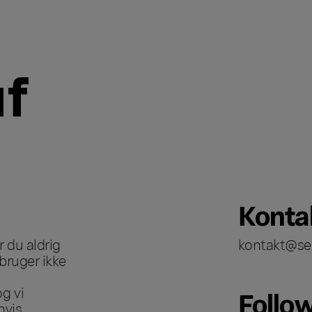
Konta
 du aldrig
kontakt@se
bruger ikke
g vi
Follo
hvis