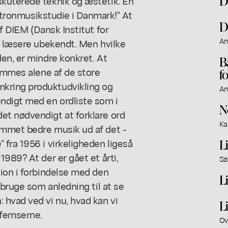
D
kuterede teknik og æstetik. En
ektronmusikstudie i Danmark!" At
D
f DIEM (Dansk Institut for
An
s læsere ubekendt. Men hvilke
en, er mindre konkret. At
B
nemmes alene af de store
f
kring produktudvikling og
An
digt med en ordliste som i
N
et nødvendigt at forklare ord
Ka
ommet bedre musik ud af det -
fra 1956 i virkeligheden ligeså
L
989? At der er gået et årti,
Sø
ion i forbindelse med den
L
 bruge som anledning til at se
hvad ved vi nu, hvad kan vi
L
vfemserne.
Ov