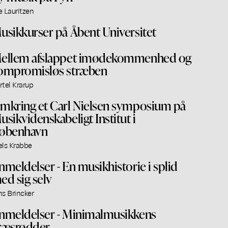
e Lauritzen
usikkurser på Åbent Universitet
ellem afslappet imødekommenhed og
ompromisløs stræben
rtel Krarup
mkring et Carl Nielsen symposium på
usikvidenskabeligt Institut i
øbenhavn
els Krabbe
nmeldelser - En musikhistorie i splid
ed sig selv
ns Brincker
nmeldelser - Minimalmusikkens
ræsrødder