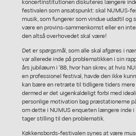
koncertinstitutionen diskuteres længere in
festivalen som ansatspunkt: skal NUMUS-fes
musik, som fungerer som vindue udadtil og s
være en provins-sammenkomst eller en inter
den altså overhovedet skal være!
Det er spørgsmål, som alle skal afgøres i næ
var allerede inde på problematikken i sin ra
års jubilæum i '88, hvor han skrev, at hvis N
en professionel festival, havde den ikke kun
kan bære en retræte til tidligere tiders mere 
dermed er det uigenkaldeligt forbi med ide
personlige motivation bag præstationerne p
om dette i NUMUS enqueten længere inde i b
tager stilling til den problematik.
Køkkensbords-festivalen synes at være mus