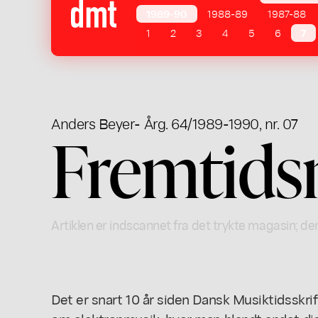
1989-90
1988-89
1987-88
1
2
3
4
5
6
7
Anders Beyer
- Årg. 64/1989-1990, nr. 07
Fremtids
Artiklen er indscannet fra det trykte magasin; der
Det er snart 10 år siden Dansk Musiktidsskr