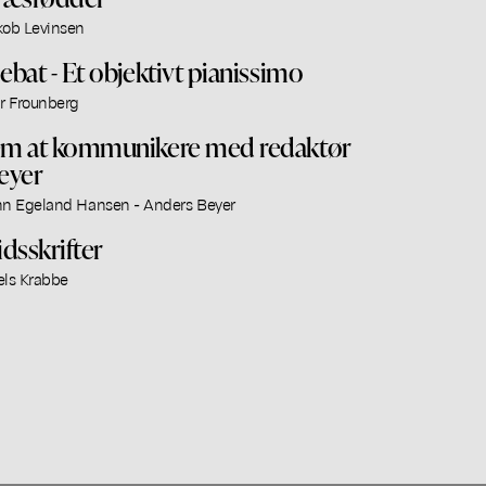
kob Levinsen
ebat - Et objektivt pianissimo
ar Frounberg
m at kommunikere med redaktør
eyer
nn Egeland Hansen - Anders Beyer
idsskrifter
els Krabbe