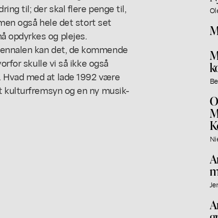
g til; der skal flere penge til,
Ol
 men også hele det stort set
M
 opdyrkes og plejes.
iennalen kan det, de kommende
M
orfor skulle vi så ikke også
k
. Hvad med at lade 1992 være
Be
t kulturfremsyn og en ny musik-
O
M
K
Ni
A
m
Je
A
g