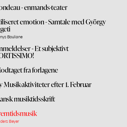
ondeau - enmands-teater
tiliseret emotion - Samtale med György
igeti
nys Bouliane
nmeldelser - Et subjektivt
ORTISSIMO!
odtaget fra forlagene
y Musik-aktiviteter efter 1. Februar
ansk musiktidsskrift
remtidsmusik
ders Beyer