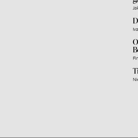
Ja
D
Iv
O
B
Fi
T
Ni