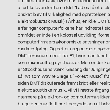
om elektronmusik, hvor man blandt andet dis
af artikeloverskrifterne lød: "Lad os få et el
ønsket blev til virkelighed med oprettelsen a
Elektroakustisk Musik) i Århus, er ikke DMT'
erfaringer computerfolkene har indhøstet sid
området er inde i en kolossal udvikling, for
computerfirmaers økonomiske satsninger om
markedsføring. Og det er næppe mere nødven
DMT temanummeret fra '81, hvor man fandt d
som mixerpult og synthesizer. Men er der k
er Stockhausens værk "Gesang der Jünglinge" 
så nyt som Wayne Siegels "Forest Music" fra 1
siden DMT diskuterede fremskridt eller reakt
elektroakustiske musik, vil vi i næste årgang
nærmere på elektron- og computermusikken: 
bruge den musik til her i begyndelsen af hal