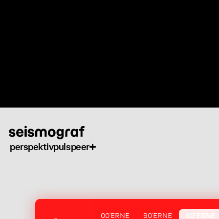
Gå
til
hovedindhold
perspektiv
puls
peer
00'ERNE
90'ERNE
80'ERNE