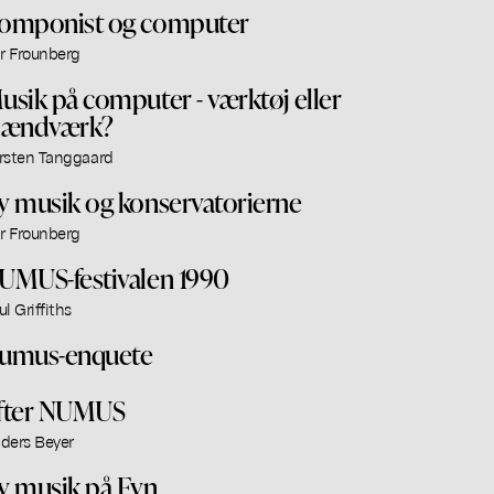
omponist og computer
ar Frounberg
usik på computer - værktøj eller
lændværk?
rsten Tanggaard
y musik og konservatorierne
ar Frounberg
UMUS-festivalen 1990
ul Griffiths
umus-enquete
fter NUMUS
ders Beyer
y musik på Fyn