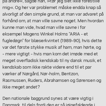
på andre«, sagde han, »tør jeg slet ikke forestille
mig«. Og her var problemet måske endda knap så
alvorligt af den simple grund, at man var advaret på
forhånd om, at man ville savne noget. Men hvordan
kunne man vide, hvad man ville savne i for
eksempel Mogens Winkel Holms "ARIA - et
fugledøgn" for blæserkvintet (1989-90), hvis dette
var det første stykke musik af ham, man hørte, og
- mere vigtigt - hvis man kom det imøde med et
meget overfladisk kendskab til ny dansk musik, et
kendskab som ikke rakte videre end til et par
værker af Nørgård, Nør-holm, Bentzon,
Rasmussen, Ruders, Abrahamsen og Sørensen og
ikke meget andet?
Den nationale baggrund synes at være vigtig i
Danmark, til dels fordi den er så iøjnefaldende i