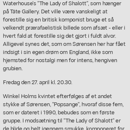
Waterhouse's "The Lady of Shalott", som hænger
på Täte Gallery. Det ville være vanskeligt at
forestille sig en britisk komponist bruge et så
velkendt prærafaelistisk billede som afsæt - eller i
hvert fald at forestille sig det gjort i fuldt alvor.
Alligevel synes det, som om Sørensen her har fået
indsigt i sin egen drøm om England, ikke som
hjemsted for nostalgi men for intens, hengiven
grubien.
Fredag den 27. april kl. 20.30.
Winkel Holms kvintet efterfølges af et andet
stykke af Sørensen, "Popsange", hvoraf disse fem,
som er dateret i 1990, bebudes som en første
gruppe. I modsætning til "The Lady of Shalott" er
de blide og helt igennem smukke, komponeret for