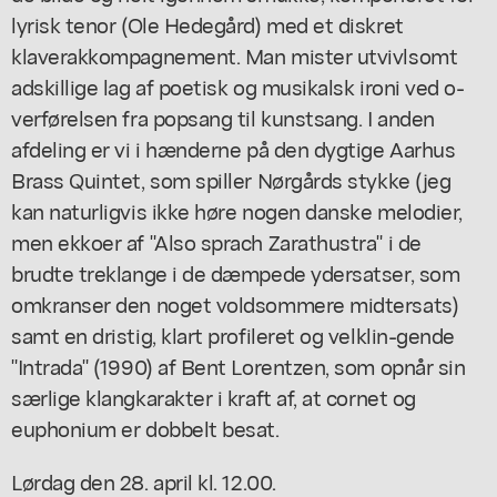
lyrisk tenor (Ole Hedegård) med et diskret
klaverakkompagnement. Man mister utvivlsomt
adskillige lag af poetisk og musikalsk ironi ved o-
verførelsen fra popsang til kunstsang. I anden
afdeling er vi i hænderne på den dygtige Aarhus
Brass Quintet, som spiller Nørgårds stykke (jeg
kan naturligvis ikke høre nogen danske melodier,
men ekkoer af "Also sprach Zarathustra" i de
brudte treklange i de dæmpede ydersatser, som
omkranser den noget voldsommere midtersats)
samt en dristig, klart profileret og velklin-gende
"Intrada" (1990) af Bent Lorentzen, som opnår sin
særlige klangkarakter i kraft af, at cornet og
euphonium er dobbelt besat.
Lørdag den 28. april kl. 12.00.