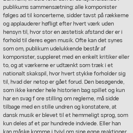
publikums sammensætning: alle komponister
følges ad til koncerterne, sidder tavst på rækkerne
og applauderer høfligt efter hvert værk uden
hensyn til, hvor stor en æstetisk afstand der er i
forhold til deres egen musik. Ofte kan det synes
som om, publikum udelukkende består af
komponister, suppleret med en enkelt kritiker eller
to, og at værkerne er udtænkt som træk i et
nationalt skakspil, hvor hvert stykke forholder sig
til, hvad der netop er gået forud. Den besøgende,
som ikke kender hele historien bag spillet og kun
har en svag f ore stilling om reglerne, må sidde
tilbage med en stille undren og konstatere, at
dansk musik er blevet til et hemmeligt sprog, som
kun deles af et par hundrede indviede. Eller han
kan måske komme i tvivl om sine egne reaktioner,