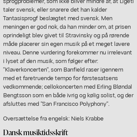
sprogproblemer, som ikke bliver mindre af, at Ligeti
taler svensk, eller snarere det han kalder
Tantasisprogf beslægtet med svensk. Men
meningen er god nok, da han minder om, at prisen
oprindeligt blev givet til Stravinsky og på rørende
måde placerer sin egen musik på et meget lavere
niveau. Denne vurdering forekommer nu irrelevant
i lyset af den musik, som følger efter:
"Klaverkoncerten", som Banfield raser igennem
med et faretruende tempo for førstesatsens
vedkommende; cellokoncerten med Erling Bløndal
Bengtsson som en både ivrig og kølig solist, og der
afsluttes med "San Francisco Polyphony".
Oversættelse fra engelsk: Niels Krabbe
Dansk musiktidsskrift