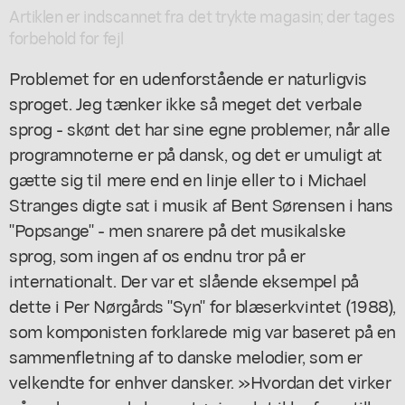
Artiklen er indscannet fra det trykte magasin; der tages
forbehold for fejl
Problemet for en udenforstående er naturligvis
sproget. Jeg tænker ikke så meget det verbale
sprog - skønt det har sine egne problemer, når alle
programnoterne er på dansk, og det er umuligt at
gætte sig til mere end en linje eller to i Michael
Stranges digte sat i musik af Bent Sørensen i hans
"Popsange" - men snarere på det musikalske
sprog, som ingen af os endnu tror på er
internationalt. Der var et slående eksempel på
dette i Per Nørgårds "Syn" for blæserkvintet (1988),
som komponisten forklarede mig var baseret på en
sammenfletning af to danske melodier, som er
velkendte for enhver dansker. »Hvordan det virker