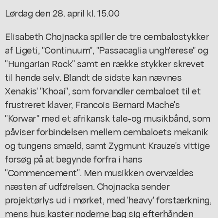
Lørdag den 28. april kl. 15.00
Elisabeth Chojnacka spiller de tre cembalostykker
af Ligeti, "Continuum", "Passacaglia ungh'erese" og
"Hungarian Rock" samt en række stykker skrevet
til hende selv. Blandt de sidste kan nævnes
Xenakis' "Khoai", som forvandler cembaloet til et
frustreret klaver, Francois Bernard Mache's
"Korwar" med et afrikansk tale-og musikbånd, som
påviser forbindelsen mellem cembaloets mekanik
og tungens smæld, samt Zygmunt Krauze's vittige
forsøg på at begynde forfra i hans
"Commencement". Men musikken overvældes
næsten af udførelsen. Chojnacka sender
projektørlys ud i mørket, med 'heavy' forstærkning,
mens hus kaster noderne bag sig efterhånden