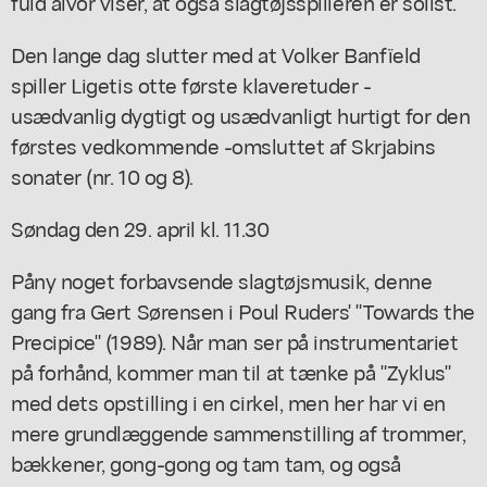
fuld alvor viser, at også slagtøjsspilleren er solist.
Den lange dag slutter med at Volker Banfïeld
spiller Ligetis otte første klaveretuder -
usædvanlig dygtigt og usædvanligt hurtigt for den
førstes vedkommende -omsluttet af Skrjabins
sonater (nr. 10 og 8).
Søndag den 29. april kl. 11.30
Påny noget forbavsende slagtøjsmusik, denne
gang fra Gert Sørensen i Poul Ruders' "Towards the
Precipice" (1989). Når man ser på instrumentariet
på forhånd, kommer man til at tænke på "Zyklus"
med dets opstilling i en cirkel, men her har vi en
mere grundlæggende sammenstilling af trommer,
bækkener, gong-gong og tam tam, og også