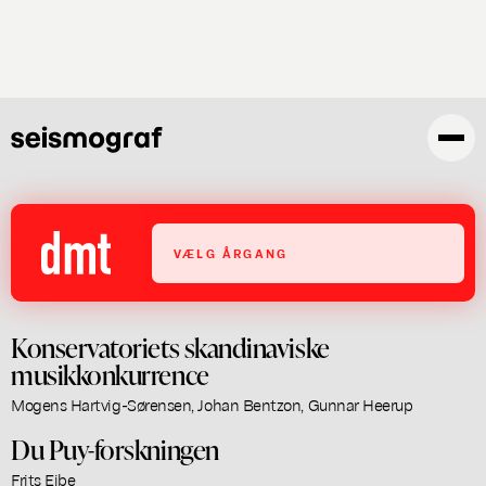
Skip
to
main
content
VÆLG ÅRGANG
Konservatoriets skandinaviske
musikkonkurrence
Mogens Hartvig-Sørensen, Johan Bentzon, Gunnar Heerup
Du Puy-forskningen
Frits Eibe