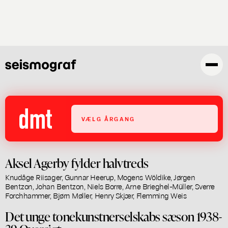
Skip
to
main
content
VÆLG ÅRGANG
Aksel Agerby fylder halvtreds
Knudåge Riisager, Gunnar Heerup, Mogens Wöldike, Jørgen
Bentzon, Johan Bentzon, Niels Borre, Arne Brieghel-Müller, Sverre
Forchhammer, Bjørn Møller, Henry Skjær, Flemming Weis
Det unge tonekunstnerselskabs sæson 1938-