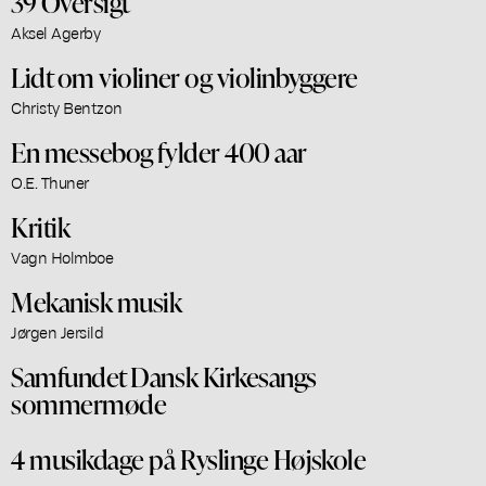
39 Oversigt
Aksel Agerby
Lidt om violiner og violinbyggere
Christy Bentzon
En messebog fylder 400 aar
O.E. Thuner
Kritik
Vagn Holmboe
Mekanisk musik
Jørgen Jersild
Samfundet Dansk Kirkesangs
sommermøde
4 musikdage på Ryslinge Højskole