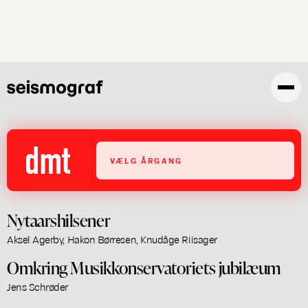
Skip
to
main
content
VÆLG ÅRGANG
Nytaarshilsener
Aksel Agerby, Hakon Børresen, Knudåge Riisager
Omkring Musikkonservatoriets jubilæum
Jens Schrøder